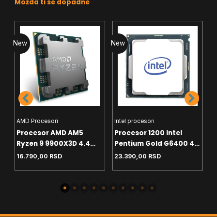
Možda ti se dopadne
New
New
N
AMD Procesori
Intel procesori
H
Procesor AMD AM5
Procesor 1200 Intel
C
Ryzen 9 9900X3D 4.4
Pentium Gold G6400 4.0
T
GHz Tray
GHz Tray
White
16.790,00
RSD
23.390,00
RSD
4
-