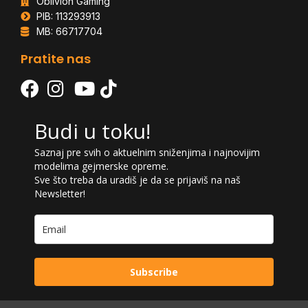
Oblivion Gaming
PIB: 113293913
MB: 66717704
Pratite nas
Budi u toku!
Saznaj pre svih o aktuelnim sniženjima i najnovijim
modelima gejmerske opreme.
Sve što treba da uradiš je da se prijaviš na naš
Newsletter!
Subscribe