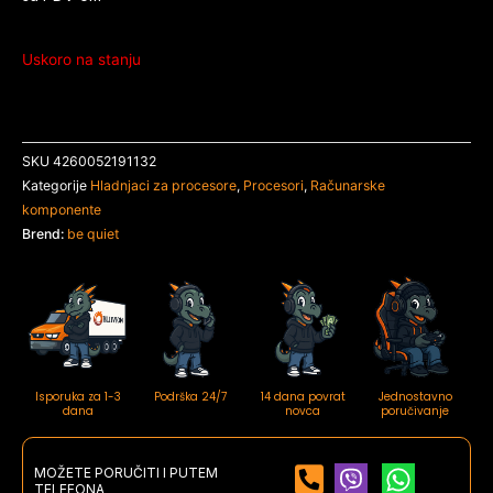
Uskoro na stanju
SKU
4260052191132
Kategorije
Hladnjaci za procesore
,
Procesori
,
Računarske
komponente
Brend:
be quiet
Isporuka za 1-3
Podrška 24/7
14 dana povrat
Jednostavno
dana
novca
poručivanje
MOŽETE PORUČITI I PUTEM
TELEFONA