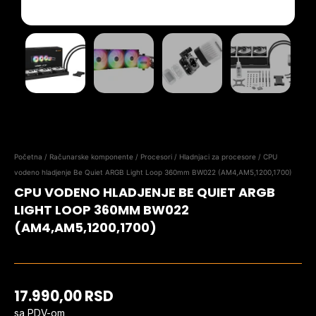
Početna
/
Računarske komponente
/
Procesori
/
Hladnjaci za procesore
/ CPU
vodeno hladjenje Be Quiet ARGB Light Loop 360mm BW022 (AM4,AM5,1200,1700)
CPU VODENO HLADJENJE BE QUIET ARGB
LIGHT LOOP 360MM BW022
(AM4,AM5,1200,1700)
17.990,00
RSD
sa PDV-om