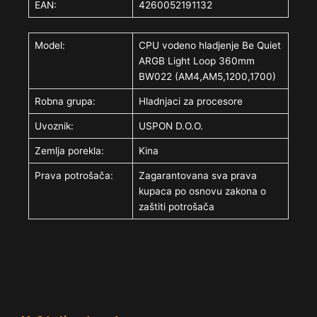
EAN:
4260052191132
Model:
CPU vodeno hladjenje Be Quiet
ARGB Light Loop 360mm
BW022 (AM4,AM5,1200,1700)
Robna grupa:
Hladnjaci za procesore
Uvoznik:
USPON D.O.O.
Zemlja porekla:
Kina
Prava potrošača:
Zagarantovana sva prava
kupaca po osnovu zakona o
zaštiti potrošača