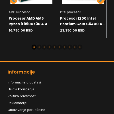
AMD Procesori
Intel procesori
H
Procesor AMD AM5
Procesor 1200 Intel
C
Ryzen 9 9900X3D 4.4
Pentium Gold G6400 4.0
T
GHz Tray
GHz Tray
White
16.790,00
RSD
23.390,00
RSD
4
-
Informacije
Informacije o dostavi
Uslovi korišćenja
Politika privatnosti
Reklamacije
Otkazivanje porudžbine