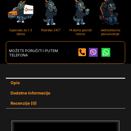
Isporuka za 1-3
Podrška 24/7
14 dana povrat
Jednostavno
dana
novca
poručivanje
MOŽETE PORUČITI I PUTEM
TELEFONA
Opis
Dodatne informacije
Recenzije (0)