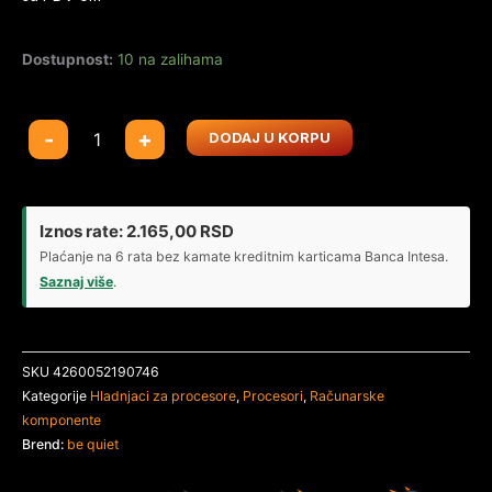
Dostupnost:
10 na zalihama
CPU
-
+
DODAJ U KORPU
Cooler
Be
quiet
Dark
Iznos rate:
2.165,00
RSD
Rock
Plaćanje na 6 rata bez kamate kreditnim karticama Banca Intesa.
PRO
Saznaj više
.
5
BK036
(AM4,AM5,1151,1150,1155,1200,1700)/TDP-
SKU
4260052190746
270W
Kategorije
Hladnjaci za procesore
,
Procesori
,
Računarske
količina
komponente
Brend:
be quiet