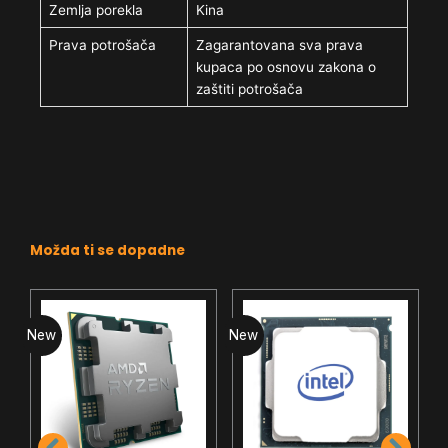
Zemlja porekla
Kina
Prava potrošača
Zagarantovana sva prava
kupaca po osnovu zakona o
zaštiti potrošača
Možda ti se dopadne
New
New
N