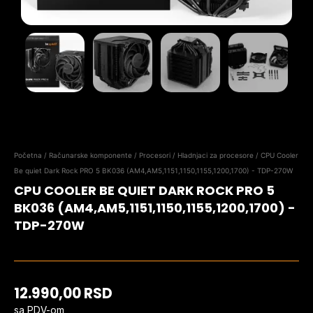
Početna
/
Računarske komponente
/
Procesori
/
Hladnjaci za procesore
/ CPU Cooler
Be quiet Dark Rock PRO 5 BK036 (AM4,AM5,1151,1150,1155,1200,1700) - TDP-270W
CPU COOLER BE QUIET DARK ROCK PRO 5
BK036 (AM4,AM5,1151,1150,1155,1200,1700) -
TDP-270W
12.990,00
RSD
sa PDV-om