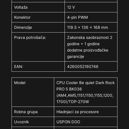
Voltaža
12 V
Konektor
4-pin PWM
Dimenzije
119.5 x 136 x 168 mm
Prava potrošača:
Zakonska saobraznost 2
godine + 1 godine
dodatne proizvođačke
garancije
EAN:
4260052190746
Model
CPU Cooler Be quiet Dark Rock
PRO 5 BK036
(AM4,AM5,1151,1150,1155,1200,
1700)/TDP-270W
Robna grupa
Hladnjaci za procesore
Uvoznik
USPON DOO