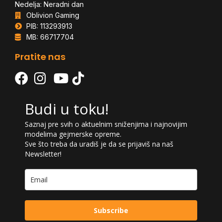
Nedelja: Neradni dan
Oblivion Gaming
PIB: 113293913
MB: 66717704
Pratite nas
Budi u toku!
Saznaj pre svih o aktuelnim sniženjima i najnovijim
modelima gejmerske opreme.
Sve što treba da uradiš je da se prijaviš na naš
Newsletter!
Subscribe