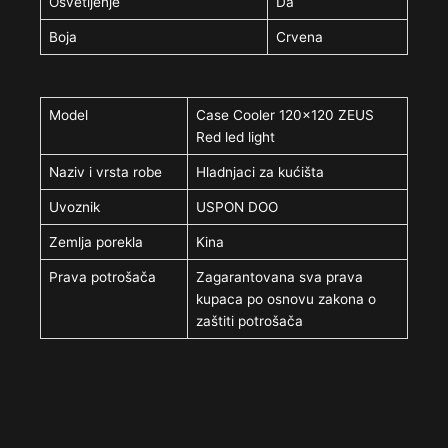
Osvetljenje
Da
Boja
Crvena
Model
Case Cooler 120×120 ZEUS
Red led light
Naziv i vrsta robe
Hladnjaci za kućišta
Uvoznik
USPON DOO
Zemlja porekla
Kina
Prava potrošača
Zagarantovana sva prava
kupaca po osnovu zakona o
zaštiti potrošača