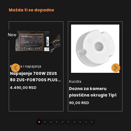
Možda ti se dopadne
New
N
Kućišta i napajanja
Napajanje 700W ZEUS
80 ZUS-FOR700S PLUS
Kućišta
K
Bronze 12cm
4.490,00
RSD
Dozna za kameru
N
plastična okrugla Tip1
T
T
90,00
RSD
1
B