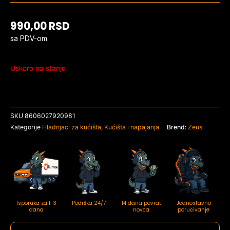
990,00
RSD
sa PDV-om
Uskoro na stanju
SKU
8606027920981
Kategorije
Hladnjaci za kućišta
,
Kućišta i napajanja
Brend:
Zeus
Isporuka za 1-3
Podrška 24/7
14 dana povrat
Jednostavno
dana
novca
poručivanje