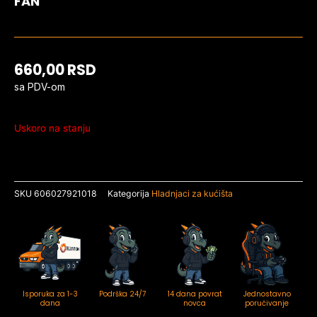
FAN
660,00
RSD
sa PDV-om
Uskoro na stanju
SKU
606027921018
Kategorija
Hladnjaci za kućišta
Isporuka za 1-3
Podrška 24/7
14 dana povrat
Jednostavno
dana
novca
poručivanje