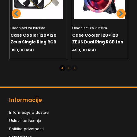
Hladnjaci za kućišta
Hladnjaci za kućišta
H
2V
Case Cooler 120×120
Case Cooler 120×120
V
Zeus Single Ring RGB
ZEUS Dual Ring RGB fan
6
390,00
RSD
490,00
RSD
2
Informacije
Informacije o dostavi
Uslovi korišćenja
Politika privatnosti
Reklamacije