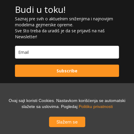
Budi u toku!
Saznaj pre svih o aktuelnim sniženjima i najnovijim
modelima gejmerske opreme.
Sve što treba da uradiš je da se prijaviš na naš
Newsletter!
Subscribe
Ovaj sajt koristi Cookies. Nastavkom korišćenja se automatski
Powered by:
slažete sa uslovima. Pogledaj
Politiku privatnosti
Digilex
Slažem se