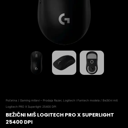
Početna
/
Gaming miševi – Prodaja Razer, Logitech i Fantech modela
/ Bežični miš
Logitech PRO X Superlight 25400 DPI
BEŽIČNI MIŠ LOGITECH PRO X SUPERLIGHT
25400 DPI