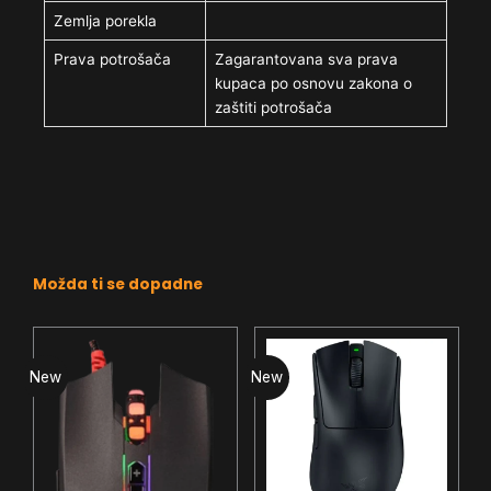
Zemlja porekla
Prava potrošača
Zagarantovana sva prava
kupaca po osnovu zakona o
zaštiti potrošača
Možda ti se dopadne
New
New
N