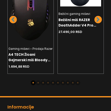
Bežični gaming miševi
G
Bežični miš RAZER
G
DeathAdder V4 Pro
A
black RZ01-05330100-
T
27.490,00
RSD
2
R3G1
Gaming miševi – Prodaja Razer
A4 TECH Žicani
Gejmerski miš Bloody
Gaming Neon X Glide
1.694,88
RSD
Q81 Crni,3200 DPI,USB
Informacije