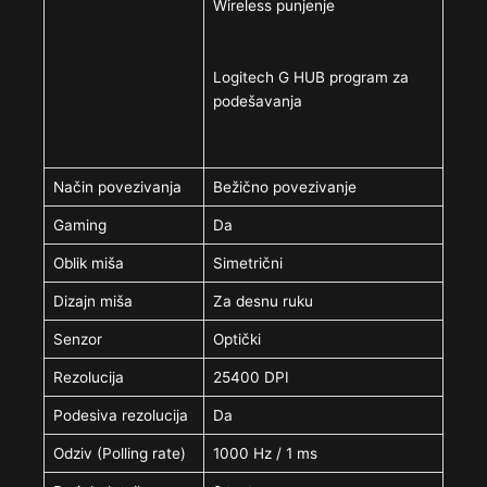
Wireless punjenje
Logitech G HUB program za
podešavanja
Način povezivanja
Bežično povezivanje
Gaming
Da
Oblik miša
Simetrični
Dizajn miša
Za desnu ruku
Senzor
Optički
Rezolucija
25400 DPI
Podesiva rezolucija
Da
Odziv (Polling rate)
1000 Hz / 1 ms