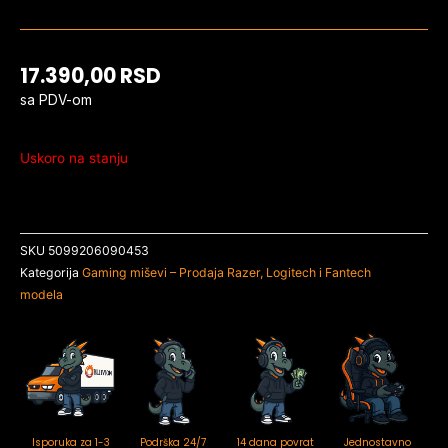
17.390,00
RSD
sa PDV-om
Uskoro na stanju
SKU
5099206090453
Kategorija
Gaming miševi – Prodaja Razer, Logitech i Fantech
modela
Isporuka za 1-3
Podrška 24/7
14 dana povrat
Jednostavno