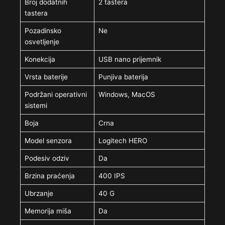
Broj dodatnih
2 tastera
tastera
Pozadinsko
Ne
osvetljenje
Konekcija
USB nano prijemnik
Vrsta baterije
Punjiva baterija
Podržani operativni
Windows, MacOS
sistemi
Boja
Crna
Model senzora
Logitech HERO
Podesiv odziv
Da
Brzina praćenja
400 IPS
Ubrzanje
40 G
Memorija miša
Da