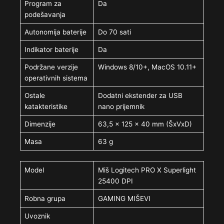
Program za
Da
podešavanja
Autonomija baterije
Do 70 sati
Indikator baterije
Da
Podržane verzije
Windows 8/10+, MacOS 10.11+
operativnih sistema
Ostale
Dodatni ekstender za USB
katakteristike
nano prijemnik
Dimenzije
63,5 x 125 x 40 mm (ŠxVxD)
Masa
63 g
Model
Miš Logitech PRO X Superlight
25400 DPI
Robna grupa
GAMING MIŠEVI
Uvoznik