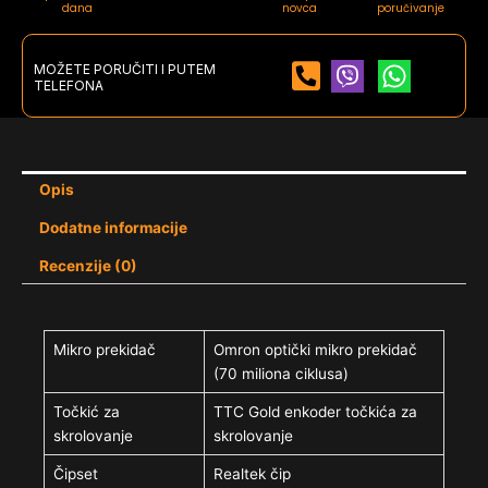
dana
novca
poručivanje
MOŽETE PORUČITI I PUTEM
TELEFONA
Opis
Dodatne informacije
Recenzije (0)
Mikro prekidač
Omron optički mikro prekidač
(70 miliona ciklusa)
Točkić za
TTC Gold enkoder točkića za
skrolovanje
skrolovanje
Čipset
Realtek čip