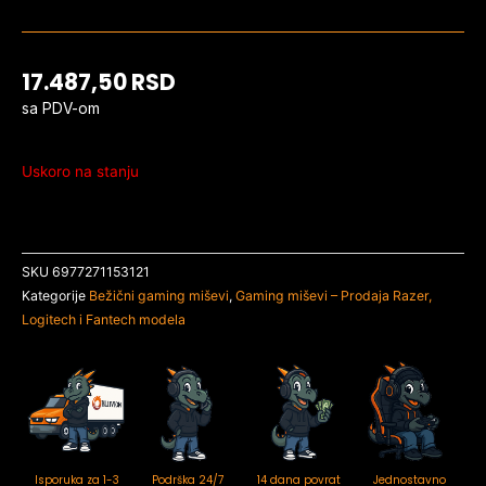
17.487,50
RSD
sa PDV-om
Uskoro na stanju
SKU
6977271153121
Kategorije
Bežični gaming miševi
,
Gaming miševi – Prodaja Razer,
Logitech i Fantech modela
Isporuka za 1-3
Podrška 24/7
14 dana povrat
Jednostavno