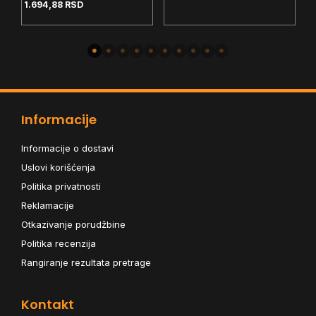
Gaming Neon X Glide
1.694,88
RSD
Q81 Crni,3200 DPI,USB
Informacije
Informacije o dostavi
Uslovi korišćenja
Politika privatnosti
Reklamacije
Otkazivanje porudžbine
Politika recenzija
Rangiranje rezultata pretrage
Kontakt