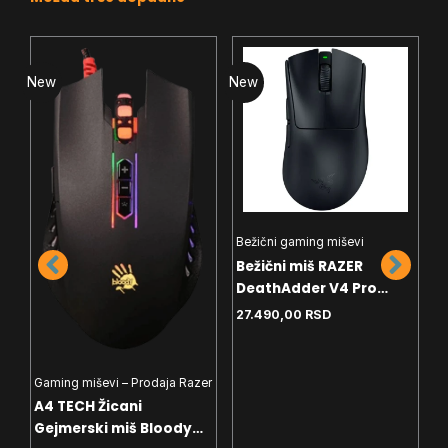
New
New
N
Bežični gaming miševi
G
Bežični miš RAZER
G
DeathAdder V4 Pro
A
black RZ01-05330100-
T
27.490,00
RSD
2
R3G1
Gaming miševi – Prodaja Razer
A4 TECH Žicani
Gejmerski miš Bloody