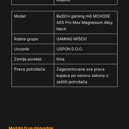
Model:
Bežični gaming miš MCHOSE
AX5 Pro Max Magnesium Alloy
black
Robna grupa:
GAMING MIŠEVI
Uvoznik:
USPON D.O.O.
Zemlja porekla:
Kina
Prava potrošača:
Zagarantovana sva prava
kupaca po osnovu zakona o
zaštiti potrošača
Možda ti se dopadne