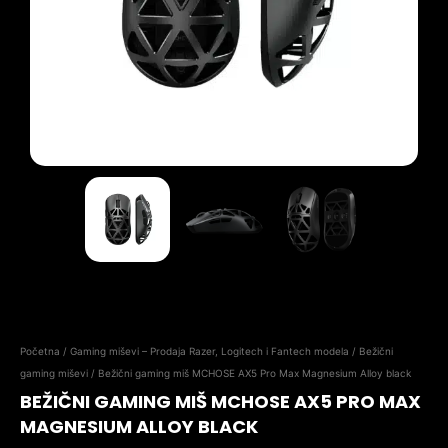
Početna
/
Gaming miševi – Prodaja Razer, Logitech i Fantech modela
/
Bežični
gaming miševi
/ Bežični gaming miš MCHOSE AX5 Pro Max Magnesium Alloy black
BEŽIČNI GAMING MIŠ MCHOSE AX5 PRO MAX
MAGNESIUM ALLOY BLACK