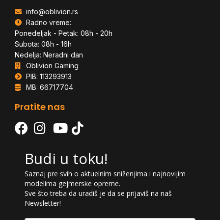
info@oblivion.rs
Radno vreme:
Ponedeljak - Petak: 08h - 20h
Subota: 08h - 16h
Nedelja: Neradni dan
Oblivion Gaming
PIB: 113293913
MB: 66717704
Pratite nas
Budi u toku!
Saznaj pre svih o aktuelnim sniženjima i najnovijim
modelima gejmerske opreme.
Sve što treba da uradiš je da se prijaviš na naš
Newsletter!