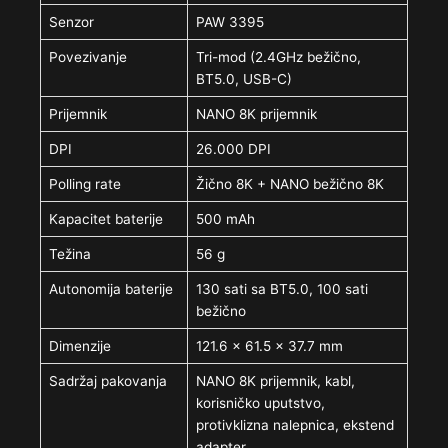
Senzor
PAW 3395
Povezivanje
Tri-mod (2.4GHz bežično,
BT5.0, USB-C)
Prijemnik
NANO 8K prijemnik
DPI
26.000 DPI
Polling rate
Žično 8K + NANO bežično 8K
Kapacitet baterije
500 mAh
Težina
56 g
Autonomija baterije
130 sati sa BT5.0, 100 sati
bežično
Dimenzije
121.6 × 61.5 × 37.7 mm
Sadržaj pakovanja
NANO 8K prijemnik, kabl,
korisničko uputstvo,
protivklizna nalepnica, ekstend
adapter