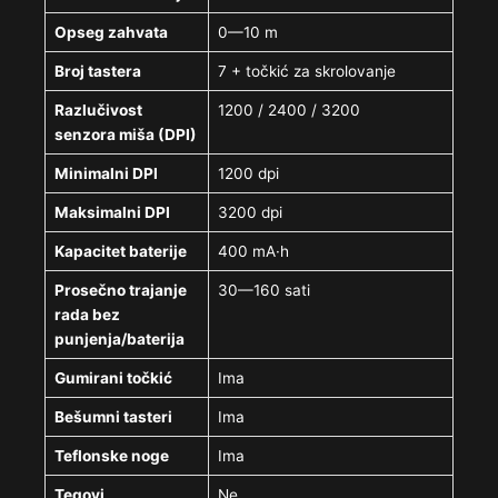
Opseg zahvata
0—10 m
Broj tastera
7 + točkić za skrolovanje
Razlučivost
1200 / 2400 / 3200
senzora miša (DPI)
Minimalni DPI
1200 dpi
Maksimalni DPI
3200 dpi
Kapacitet baterije
400 mA·h
Prosečno trajanje
30—160 sati
rada bez
punjenja/baterija
Gumirani točkić
Ima
Bešumni tasteri
Ima
Teflonske noge
Ima
Tegovi
Ne