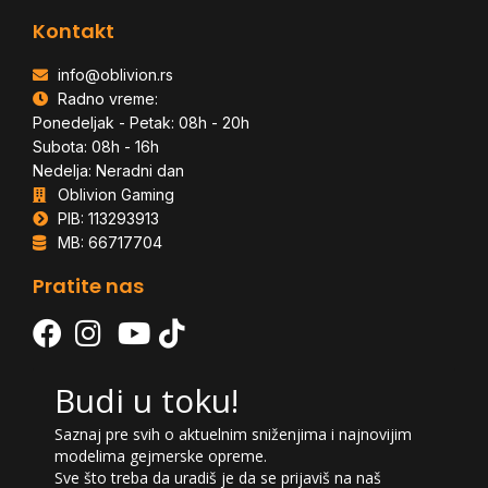
Kontakt
info@oblivion.rs
Radno vreme:
Ponedeljak - Petak: 08h - 20h
Subota: 08h - 16h
Nedelja: Neradni dan
Oblivion Gaming
PIB: 113293913
MB: 66717704
Pratite nas
Budi u toku!
Saznaj pre svih o aktuelnim sniženjima i najnovijim
modelima gejmerske opreme.
Sve što treba da uradiš je da se prijaviš na naš