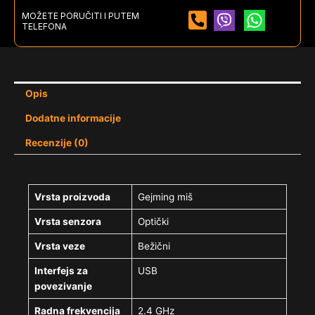
MOŽETE PORUČITI I PUTEM
TELEFONA
Opis
Dodatne informacije
Recenzije (0)
Vrsta proizvoda
Gejming miš
Vrsta senzora
Optički
Vrsta veze
Bežični
Interfejs za
USB
povezivanje
Radna frekvencija
2.4 GHz