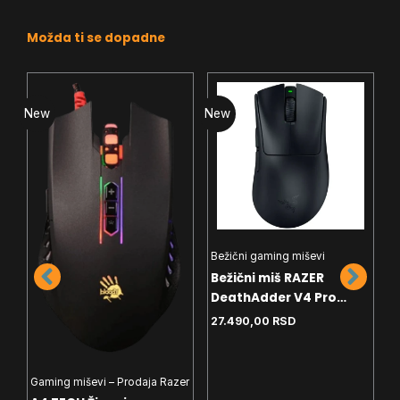
Možda ti se dopadne
New
New
N
Bežični gaming miševi
G
Bežični miš RAZER
G
DeathAdder V4 Pro
A
black RZ01-05330100-
T
27.490,00
RSD
2
R3G1
Gaming miševi – Prodaja Razer