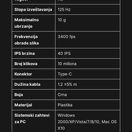
Stopa izveštavanja
125 Hz
Maksimalno
10 g
ubrzanje
Frekvencija
3400 fps
obrade slika
IPS brzina
40 IPS
Broj klikova
10 miliona
Konektor
Type-C
Dužina kabla
1.2 ±5% m
Boja
Crna
Materijal
Plastika
Sistemski zahtevi
Windows
za PC
2000/XP/Vista/7/8/10, Mac OS
X10