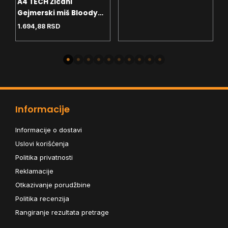
A4 TECH Žicani
Gejmerski miš Bloody
Gaming Neon X Glide
1.694,88
RSD
Q81 Crni,3200 DPI,USB
Informacije
Informacije o dostavi
Uslovi korišćenja
Politika privatnosti
Reklamacije
Otkazivanje porudžbine
Politika recenzija
Rangiranje rezultata pretrage