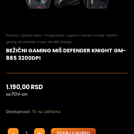
Početna
/
Gaming miševi – Prodaja Razer, Logitech i Fantech modela
/ Bežični
gaming miš Defender Knight GM-885 3200dpi
BEŽIČNI GAMING MIŠ DEFENDER KNIGHT GM-
885 3200DPI
1.190,00
RSD
sa PDV-om
Dostupnost:
10 na zalihama
Bežični
-
+
DODAJ U KORPU