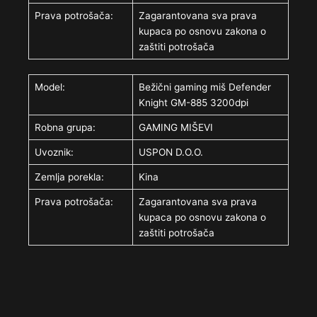
Prava potrošača:
Zagarantovana sva prava
kupaca po osnovu zakona o
zaštiti potrošača
Model:
Bežični gaming miš Defender
Knight GM-885 3200dpi
Robna grupa:
GAMING MIŠEVI
Uvoznik:
USPON D.O.O.
Zemlja porekla:
Kina
Prava potrošača:
Zagarantovana sva prava
kupaca po osnovu zakona o
zaštiti potrošača