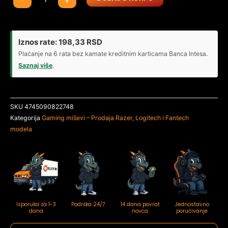
gaming
miš
Defender
Knight
Iznos rate:
198,33
RSD
GM-
Plaćanje na 6 rata bez kamate kreditnim karticama Banca Intesa.
885
Saznaj više
.
3200dpi
količina
SKU
4745090822748
Kategorija
Gaming miševi – Prodaja Razer, Logitech i Fantech
modela
Isporuka za 1-3
Podrška 24/7
14 dana povrat
Jednostavno
dana
novca
poručivanje