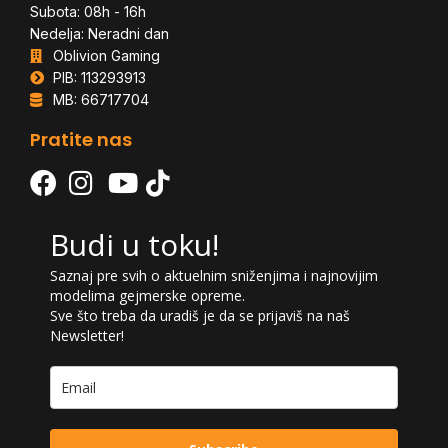
Subota: 08h - 16h
Nedelja: Neradni dan
Oblivion Gaming
PIB: 113293913
MB: 66717704
Pratite nas
Budi u toku!
Saznaj pre svih o aktuelnim sniženjima i najnovijim
modelima gejmerske opreme.
Sve što treba da uradiš je da se prijaviš na naš
Newsletter!