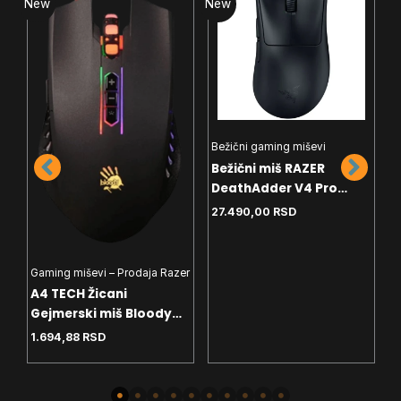
New
New
N
Bežični gaming miševi
G
Bežični miš RAZER
G
DeathAdder V4 Pro
A
black RZ01-05330100-
T
27.490,00
RSD
2
R3G1
Gaming miševi – Prodaja Razer
A4 TECH Žicani
Gejmerski miš Bloody
Gaming Neon X Glide
1.694,88
RSD
Q81 Crni,3200 DPI,USB