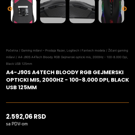
Početna
/
Gaming miševi – Prodaja Razer, Logitech i Fantech modela
/
Žičani gaming
miševi
/ A4-J90S A4Tech Bloody RGB Gejmerski opticki mis, 2000Hz - 100-8.000 Dpi,
Black USB 125mm
A4-J90S A4TECH BLOODY RGB GEJMERSKI
OPTICKI MIS, 2000HZ - 100-8.000 DPI, BLACK
USB 125MM
2.592,06
RSD
sa PDV-om