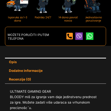
Isporuka za 1-3
Podrška 24/7
14 dana povrat
Jednostavno
dana
novca
poručivanje
MOŽETE PORUČITI I PUTEM
TELEFONA
Opis
Dodatne informacije
Recenzije (0)
ULTIMATE GAMING GEAR
BLOODY miš za igranje vam daje jedinstvenu prednost
za igre. Možete zadati više udaraca sa vrhunskom
preciznošc´u.