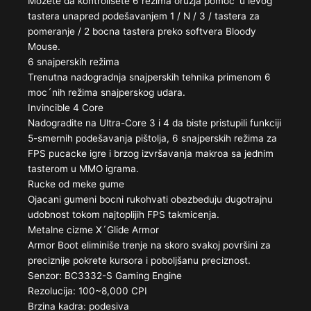
Možete da kontrolišete 6 režima oružja pomoc´u levog
tastera unapred podešavanjem 1 / N / 3 / tastera za
pomeranje / 2 bocna tastera preko softvera Bloody
Mouse.
6 snajperskih režima
Trenutna nadogradnja snajperskih tehnika primenom 6
moc´nih režima snajperskog udara.
Invincible 4 Core
Nadogradite na Ultra-Core 3 i 4 da biste pristupili funkciji
5-smernih podešavanja pištolja, 6 snajperskih režima za
FPS pucacke igre i brzog izvršavanja makroa sa jednim
tasterom u MMO igrama.
Rucke od meke gume
Ojacani gumeni bocni rukohvati obezbeduju dugotrajnu
udobnost tokom najtoplijih FPS takmicenja.
Metalne cizme X´Glide Armor
Armor Boot eliminiše trenje na skoro svakoj površini za
preciznije pokrete kursora i poboljšanu preciznost.
Senzor: BC3332-S Gaming Engine
Rezolucija: 100~8,000 CPI
Brzina kadra: podesiva