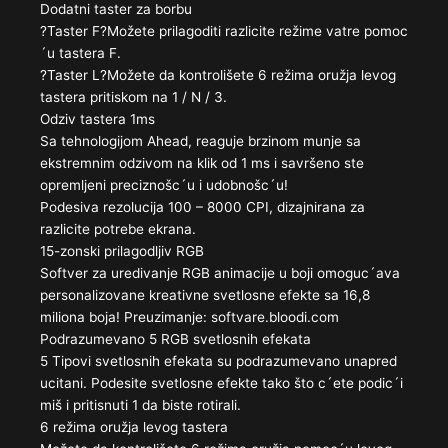
Dodatni taster za borbu
?Taster F?Možete prilagoditi razlicite režime vatre pomoc
´u tastera F.
?Taster L?Možete da kontrolišete 6 režima oružja levog
tastera pritiskom na 1 / N / 3.
Odziv tastera 1ms
Sa tehnologijom Ahead, reaguje brzinom munje sa
ekstremnim odzivom na klik od 1 ms i savršeno ste
opremljeni preciznošc´u i udobnošc´u!
Podesiva rezolucija 100 – 8000 CPI, dizajnirana za
razlicite potrebe ekrana.
15-zonski prilagodljiv RGB
Softver za uredivanje RGB animacije u boji omoguc´ava
personalizovane kreativne svetlosne efekte sa 16,8
miliona boja! Preuzimanje: softvare.bloodi.com
Podrazumevano 5 RGB svetlosnih efekata
5 Tipovi svetlosnih efekata su podrazumevano unapred
ucitani. Podesite svetlosne efekte tako što c´ete podic´i
miš i pritisnuti 1 da biste rotirali.
6 režima oružja levog tastera