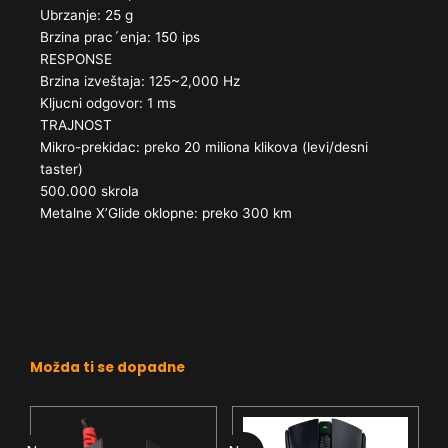
Ubrzanje: 25 g
Brzina prac´enja: 150 ips
RESPONSE
Brzina izveštaja: 125~2,000 Hz
Kljucni odgovor: 1 ms
TRAJNOST
Mikro-prekidac: preko 20 miliona klikova (levi/desni
taster)
500.000 skrola
Metalne X’Glide oklopne: preko 300 km
Možda ti se dopadne