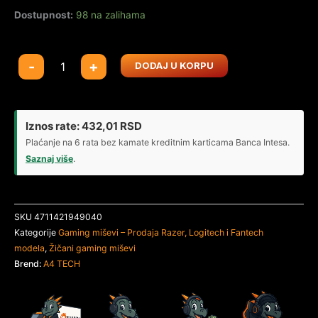
Dostupnost:
98 na zalihama
A4-
-
+
DODAJ U KORPU
J90S
A4Tech
Bloody
RGB
Iznos rate:
432,01
RSD
Gejmerski
Plaćanje na 6 rata bez kamate kreditnim karticama Banca Intesa.
opticki
Saznaj više
.
mis,
2000Hz/100-
8.000
SKU
4711421949040
Dpi,
Kategorije
Gaming miševi – Prodaja Razer, Logitech i Fantech
Black
modela
,
Žičani gaming miševi
USB
Brend:
A4 TECH
125mm
količina