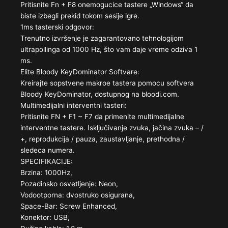
Pritisnite Fn + F8 onemogucice tastere „Windows“ da
biste izbegli prekid tokom sesije igre.
1ms tasterski odgovor:
Trenutno izvršenje je zagarantovano tehnologijom
ultrapollinga od 1000 Hz, što vam daje vreme odziva 1
ms.
Elite Bloody KeyDominator Softvare:
Kreirajte sopstvene makroe tastera pomocu softvera
Bloody KeyDominator, dostupnog na bloodi.com.
Multimedijalni interventni tasteri:
Pritisnite FN + F1 ~ F7 da primenite multimedijalne
interventne tastere. Isključivanje zvuka, jačina zvuka – /
+, reprodukcija / pauza, zaustavljanje, prethodna /
sledeca numera.
SPECIFIKACIJE:
Brzina: 1000Hz,
Pozadinsko osvetljenje: Neon,
Vodootporna: dvostruko osigurana,
Space-Bar: Screw Enhanced,
Konektor: USB,