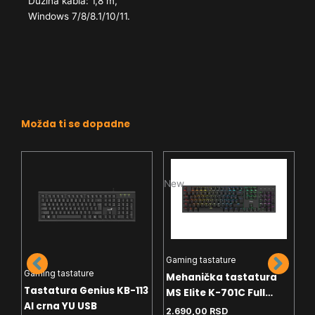
Dužina kabla: 1,8 m,
Windows 7/8/8.1/10/11.
Možda ti se dopadne
New
N
Gaming tastature
Gaming tastature
Mehanička tastatura
Tastatura Genius KB-113
MS Elite K-701C Full
G
AI crna YU USB
Layout - crveni svičevi -
2.690,00
RSD
T