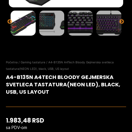
Početna
/
Gaming tastature
/ A4-B135N A4Tech Bloody Gejmerska svetleca
tastatura(NEON LED), black, USB, US layout
A4-B135N A4TECH BLOODY GEJMERSKA
SVETLECA TASTATURA(NEON LED), BLACK,
USB, US LAYOUT
1.983,48
RSD
sa PDV-om