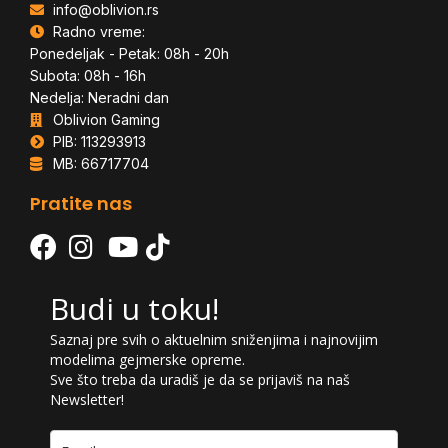
info@oblivion.rs
Radno vreme:
Ponedeljak - Petak: 08h - 20h
Subota: 08h - 16h
Nedelja: Neradni dan
Oblivion Gaming
PIB: 113293913
MB: 66717704
Pratite nas
Budi u toku!
Saznaj pre svih o aktuelnim sniženjima i najnovijim
modelima gejmerske opreme.
Sve što treba da uradiš je da se prijaviš na naš
Newsletter!