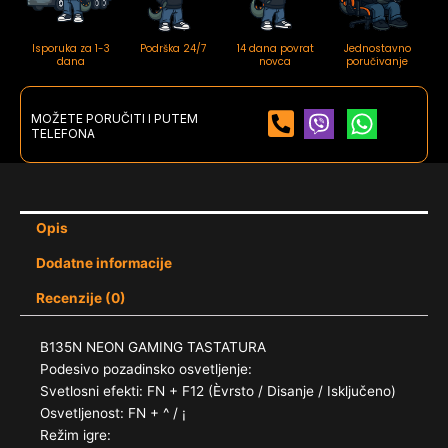
Isporuka za 1-3
Podrška 24/7
14 dana povrat
Jednostavno
dana
novca
poručivanje
MOŽETE PORUČITI I PUTEM
TELEFONA
Opis
Dodatne informacije
Recenzije (0)
B135N NEON GAMING TASTATURA
Podesivo pozadinsko osvetljenje:
Svetlosni efekti: FN + F12 (Èvrsto / Disanje / Isključeno)
Osvetljenost: FN + ^ / ¡
Režim igre: