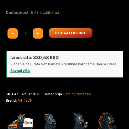
Dostupnost:
66 na zalihama
A4-
-
+
DODAJ U KORPU
B135N
A4Tech
Bloody
Gejmerska
Iznos rate:
330,58
RSD
svetleca
Plaćanje na 6 rata bez kamate kreditnim karticama Banca Intesa.
tastatura(NEON
Saznaj više
.
LED),
black,
USB,
SKU
4711421977678
Kategorija
Gaming tastature
US
Brend:
A4 TECH
layout
količina