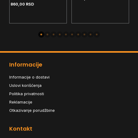
multimedija tasteri -
860,00
RSD
ra
H
anti ghosting - RGB
O
1
R
R
Informacije
Informacije o dostavi
Uslovi korišćenja
Politika privatnosti
Reklamacije
Otkazivanje porudžbine
Kontakt