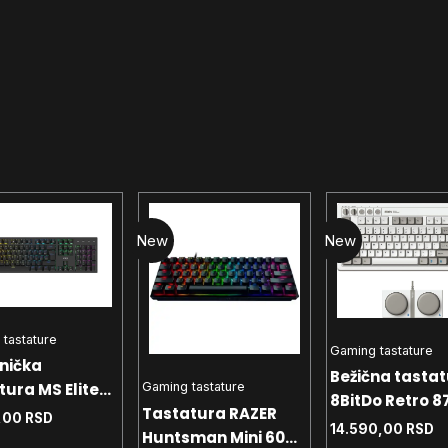
New
New
tastature
Gaming tastature
nička
Bežična tasta
tura MS Elite
Gaming tastature
8BitDo Retro 87
Tastatura RAZER
C Full Layout -
,00
RSD
mehanička - w
14.590,00
RSD
Huntsman Mini 60%
 svičevi -