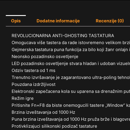
Opis
Dodatne informacije
Recenzije (0)
REVOLUCIONARNA ANTI-GHOSTING TASTATURA
Omogucava više tastera da rade istovremeno velikom brz
Gejmerska tastatura puna funkcija za bilo koji žanr onlajn 
Neonsko pozadinsko osvetljenje
LED pozadinsko osvetljenje stvara hladan i udoban vizuelni 
Odziv tastera od 1 ms
Trenutno izvršavanje je zagarantovano ultra-poling tehno
Pouzdana izdržljivost
Elektronski zapečacena kola su uparena sa drenažnim put
Režim igre
Pritisnite Fn+F8 da biste onemogucili tastere „Window“ ka
Brzina izveštavanja od 1000 Hz
Puna brzina izveštavanja od 1000 Hz pruža brže i blagov
Protivklizajuci silikonski podizač tastature