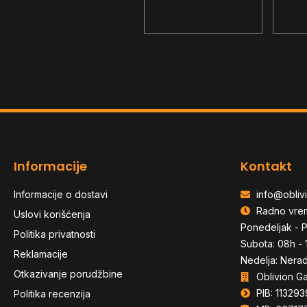
Ultra Esports
multi
8.990,00
RSD
Magnetic Switch
- ant
aurora black
RGB
Informacije
Kontakt
Informacije o dostavi
info@oblivi
Radno vre
Uslovi korišćenja
Ponedeljak - P
Politika privatnosti
Subota: 08h - 
Reklamacije
Nedelja: Nera
Otkazivanje porudžbine
Oblivion G
PIB: 113293
Politika recenzija