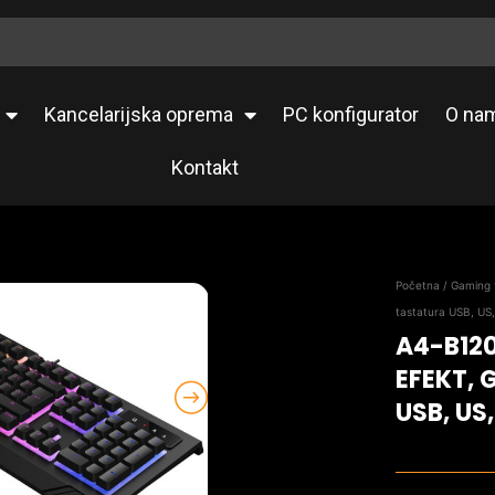
Kancelarijska oprema
PC konfigurator
O na
Kontakt
Početna
/
Gaming 
tastatura USB, US
A4-B12
EFEKT,
USB, US