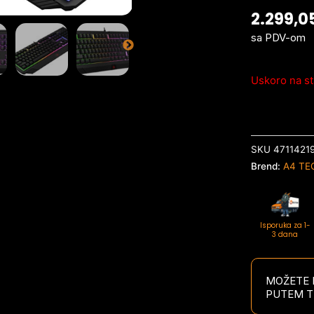
2.299,0
sa PDV-om
Uskoro na st
SKU
4711421
Brend:
A4 TE
Isporuka za 1-
3 dana
MOŽETE P
PUTEM T