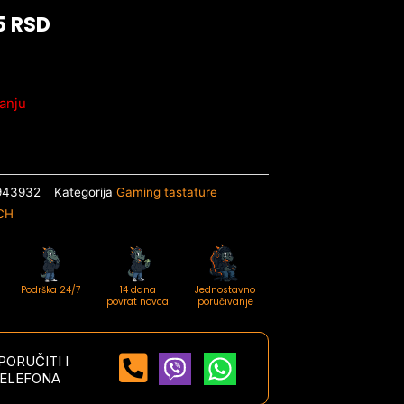
5
RSD
anju
943932
Kategorija
Gaming tastature
CH
Podrška 24/7
14 dana
Jednostavno
povrat novca
poručivanje
ORUČITI I
ELEFONA