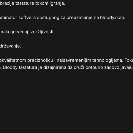
ibracije tastature tokom igranja.
minator softvera dostupnog za preuzimanje na bloody.com.
ako je vecoj izdržljivosti.
održavanje.
okvalitetnom preciznošcu i najsavremenijim tehnologijama. Fokusi
Bloody tastatura je dizajnirana da pruži potpuno zadovoljavajuc