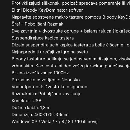
Protivklizajuci silikonski podizač sprečava pomeranje ili v
Elitni Bloody KeyDominator softver
Napravite sopstvene makro tastere pomocu Bloody KeyDo
Šraf – Poboljšani Razmak
Dva zavrtnja + dvostruke opruge + balansirajuca šipka jedn
Suspendirajuce kapice tastera
Dizajn suspendirajucih kapica tastera za bolje čišcenje i 
Najnapredniji uređaji za igre na svetu
Bloody tastature odlikuju se jedinstvenim dizajnom, visok
vrhunskim. Kao centralni deo vašeg igračkog podešavanja, 
Brzina izveštavanja: 1000Hz
Pozadinsko osvetljenje: Neonsko
Vodootpornost: Dvostruko osigurano
Razmaknica: Poboljšano zavrtanje
Konektor: USB
Dužina kabla: 1,8 m
Dimenzija: 460x175x36mm
Windows XP / Vista / 7 / 8 / 8.1 / 10 ili noviji