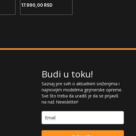
ttons
mehanička - RGB -
Buttons
17.990,00
RSD
XBOX Green + Dual
Super Buttons
Budi u toku!
Saznaj pre svih o aktuelnim sniženjima i
najnovijim modelima gejmerske opreme.
Sve što treba da uradiš je da se prijaviš
na naš Newsletter!