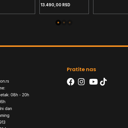
Dual Super Bu
Opto-Gaming
medija tasteri
13.490,00
RSD
(Linear Red Switch)
i ghosting -
– FRML RZ03-
03390200-R3M1
Pratite nas
on.rs
me:
etak: 08h - 20h
16h
dni dan
aming
913