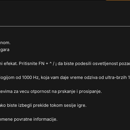
inom.
igara
efekat. Pritisnite FN + ^ / ¡ da biste podesili osvetljenost poza
logijom od 1000 Hz, koja vam daje vreme odziva od ultra-brzih 
evima za vecu otpornost na prskanje i prosipanje.
ko biste izbegli prekide tokom sesije igre.
remene povratne informacije.