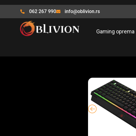
Pređi
na
062 267 990
info@oblivion.rs
sadržaj
Gaming oprema