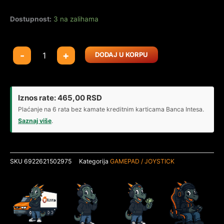
Dostupnost:
3 na zalihama
Univerzalni
-
+
DODAJ U KORPU
gamepad
adapter
8BitDo
USB
Iznos rate:
465,00
RSD
Wireless
Plaćanje na 6 rata bez kamate kreditnim karticama Banca Intesa.
Adapter
Saznaj više
.
2
PC/PS/Mac/Xbox/Switch/Android
brick
SKU
6922621502975
Kategorija
GAMEPAD / JOYSTICK
količina