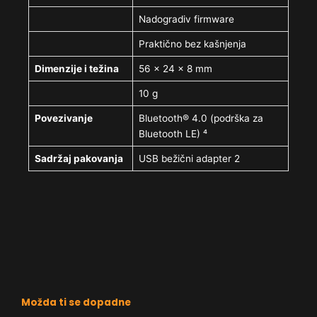
Nadogradiv firmware
Praktično bez kašnjenja
Dimenzije i težina
56 × 24 × 8 mm
10 g
Povezivanje
Bluetooth® 4.0 (podrška za
Bluetooth LE) ⁴
Sadržaj pakovanja
USB bežični adapter 2
Možda ti se dopadne