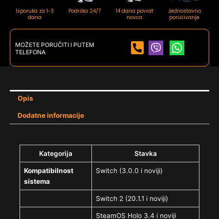
Isporuka za 1-3
Podrška 24/7
14 dana povrat
Jednostavno
dana
novca
poručivanje
MOŽETE PORUČITI I PUTEM
TELEFONA
Opis
Dodatne informacije
Kategorija
Stavka
Kompatibilnost
Switch (3.0.0 i noviji)
sistema
Switch 2 (20.1.1 i noviji)
SteamOS Holo 3.4 i noviji