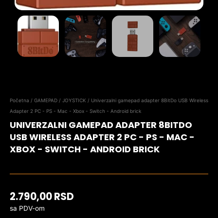
Početna
/
GAMEPAD / JOYSTICK
/ Univerzalni gamepad adapter 8BitDo USB Wireless
Adapter 2 PC - PS - Mac - Xbox - Switch - Android brick
UNIVERZALNI GAMEPAD ADAPTER 8BITDO
USB WIRELESS ADAPTER 2 PC - PS - MAC -
XBOX - SWITCH - ANDROID BRICK
2.790,00
RSD
sa PDV-om