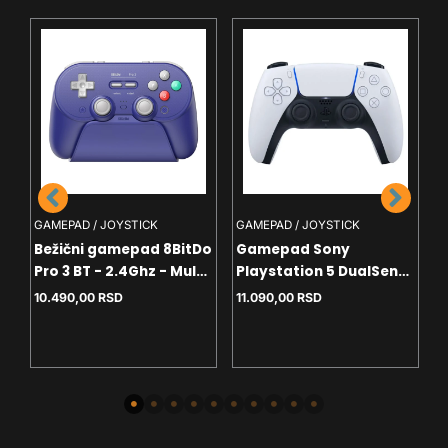
G
G
P
GAMEPAD / JOYSTICK
GAMEPAD / JOYSTICK
V
1
Bežični gamepad 8BitDo
Gamepad Sony
Pro 3 BT - 2.4Ghz - Multi
Playstation 5 DualSense
-
platform - Vibracija -
V2 White
10.490,00
RSD
11.090,00
RSD
Hall Effect - TMR -
Purple edition+Dock