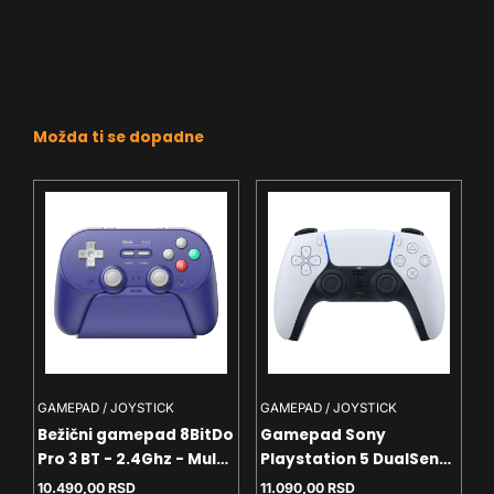
Možda ti se dopadne
GAMEPAD / JOYSTICK
GAMEPAD / JOYSTICK
Bežični gamepad 8BitDo
Gamepad Sony
Pro 3 BT - 2.4Ghz - Multi
Playstation 5 DualSense
platform - Vibracija -
V2 White
10.490,00
RSD
11.090,00
RSD