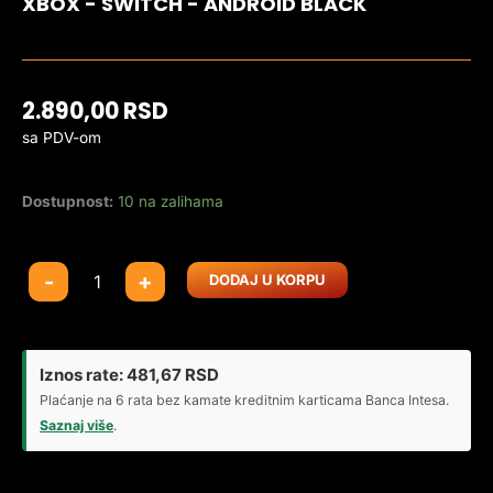
XBOX - SWITCH - ANDROID BLACK
2.890,00
RSD
sa PDV-om
Dostupnost:
10 na zalihama
Univerzalni
-
+
DODAJ U KORPU
gamepad
adapter
8BitDo
USB
Iznos rate:
481,67
RSD
Wireless
Plaćanje na 6 rata bez kamate kreditnim karticama Banca Intesa.
Adapter
Saznaj više
.
2
PC/PS/Mac/Xbox/Switch/Android
black