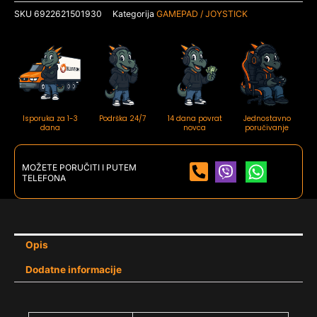
SKU
6922621501930
Kategorija
GAMEPAD / JOYSTICK
količina
Isporuka za 1-3
Podrška 24/7
14 dana povrat
Jednostavno
dana
novca
poručivanje
MOŽETE PORUČITI I PUTEM
TELEFONA
Opis
Dodatne informacije