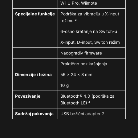
Wii U Pro, Wiimote
Specijalne funkcije
Podrška za vibraciju u X-input
režimu ³
6-osno kretanje na Switch-u
X-input, D-input, Switch režim
Nadogradiv firmware
Praktično bez kašnjenja
Dimenzije i težina
56 × 24 × 8 mm
10 g
Povezivanje
Bluetooth® 4.0 (podrška za
Bluetooth LE) ⁴
Sadržaj pakovanja
USB bežični adapter 2