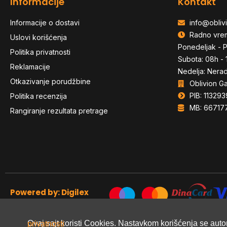
Informacije
Kontakt
Informacije o dostavi
info@oblivi
Radno vre
Uslovi korišćenja
Ponedeljak - P
Politika privatnosti
Subota: 08h - 
Reklamacije
Nedelja: Nera
Otkazivanje porudžbine
Oblivion G
PIB: 113293
Politika recenzija
MB: 66717
Rangiranje rezultata pretrage
Powered by: Digilex
Ovaj sajt koristi Cookies. Nastavkom korišćenja se aut
Politiku privatnosti