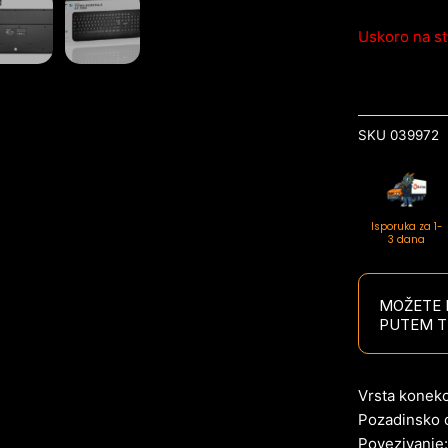
Uskoro na st
SKU
039972
Isporuka za 1-
3 dana
MOŽETE P
PUTEM T
Vrsta konekc
Pozadinsko o
Povezivanje: