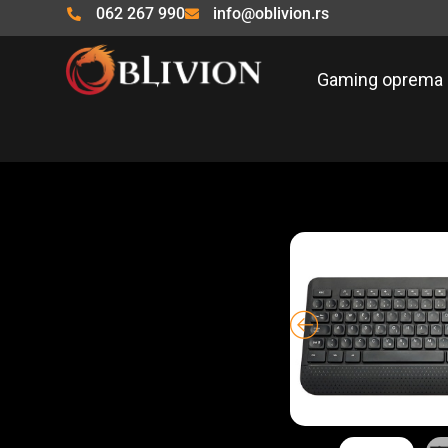
Pređi
062 267 990
info@oblivion.rs
na
sadržaj
Gaming oprema