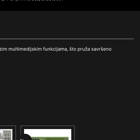
rzim multimedijskim funkcijama, što pruža savršeno