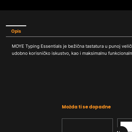
Opis
MOYE Typing Essentials je bežična tastatura u punoj veli
udobno korisničko iskustvo, kao i maksimalnu funkcionaln
Možda ti se dopadne