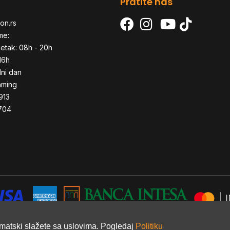
Pratite nas
on.rs
me:
etak: 08h - 20h
16h
dni dan
aming
913
704
omatski slažete sa uslovima. Pogledaj