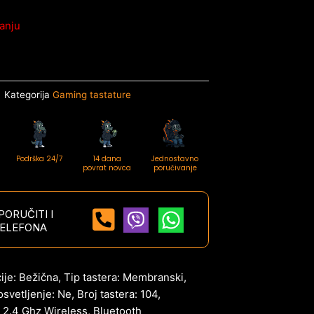
anju
Kategorija
Gaming tastature
Podrška 24/7
14 dana
Jednostavno
povrat novca
poručivanje
ORUČITI I
ELEFONA
ije: Bežična, Tip tastera: Membranski,
svetljenje: Ne, Broj tastera: 104,
 2.4 Ghz Wireless, Bluetooth