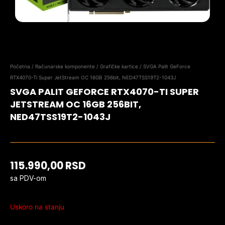
Početna
/
Računarske komponente
/
Grafičke kartice
/ SVGA Palit GeForce
RTX4070-Ti Super JetStream OC 16GB 256bit, NED47TSS19T2-1043J
SVGA PALIT GEFORCE RTX4070-TI SUPER
JETSTREAM OC 16GB 256BIT,
NED47TSS19T2-1043J
115.990,00
RSD
sa PDV-om
Uskoro na stanju