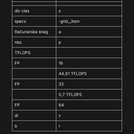
div clas
s
specs
-grid__item
Računarska snag
a
nbs
p
TFLOPS
FP
16
44,61 TFLOPS
FP
32
0,7 TFLOPS
FP
64
di
v
b
r