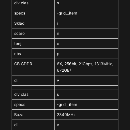
div clas
s
specs
-grid__item
Sklad
i
scaro
n
tenj
e
nbs
p
GB GDDR
6X, 256bit, 21Gbps, 1313MHz,
672GB/
di
v
div clas
s
specs
-grid__item
Baza
2340MHz
di
v