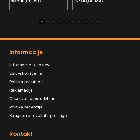
38.290,00
RSD
15.990,00
RSD
2
Edition – Black Box
Informacije
Informacije o dostavi
Uslovi korišćenja
Politika privatnosti
Reklamacije
Otkazivanje porudžbine
Politika recenzija
Rangiranje rezultata pretrage
Kontakt