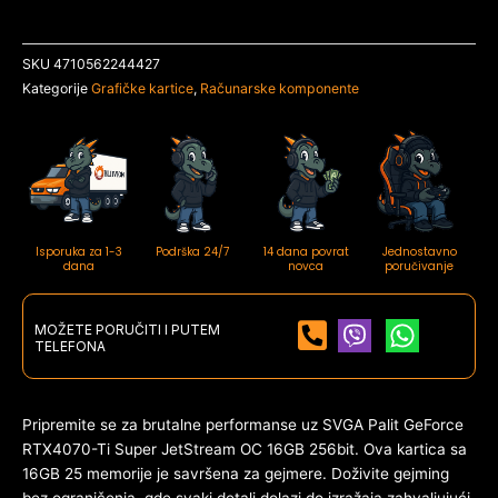
SKU
4710562244427
Kategorije
Grafičke kartice
,
Računarske komponente
Isporuka za 1-3
Podrška 24/7
14 dana povrat
Jednostavno
dana
novca
poručivanje
MOŽETE PORUČITI I PUTEM
TELEFONA
Pripremite se za brutalne performanse uz SVGA Palit GeForce
RTX4070-Ti Super JetStream OC 16GB 256bit. Ova kartica sa
16GB 25 memorije je savršena za gejmere. Doživite gejming
bez ograničenja, gde svaki detalj dolazi do izražaja zahvaljujući