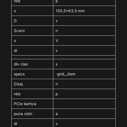
nbs
p
x
130,5×63,5 mm
D
x
Scaro
n
x
V
di
v
div clas
s
specs
-grid__item
Dizaj
n
nbs
p
PCIe kartica
puna visin
a
di
v