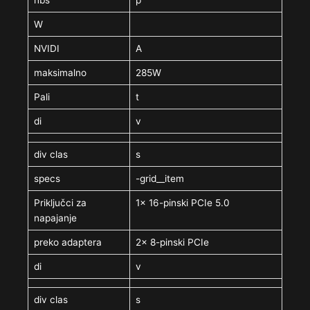
W
NVIDI
A
maksimalno
285W
Pali
t
di
v
div clas
s
specs
-grid__item
Priključci za
1x 16-pinski PCIe 5.0
napajanje
preko adaptera
2x 8-pinski PCIe
di
v
div clas
s