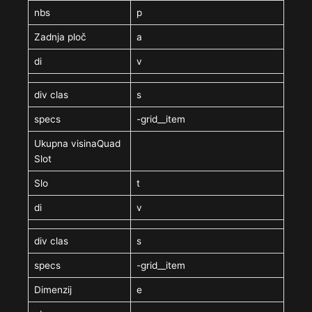
nbs
p
Zadnja ploč
a
di
v
div clas
s
specs
-grid__item
Ukupna visinaQuad
Slot
Slo
t
di
v
div clas
s
specs
-grid__item
Dimenzij
e