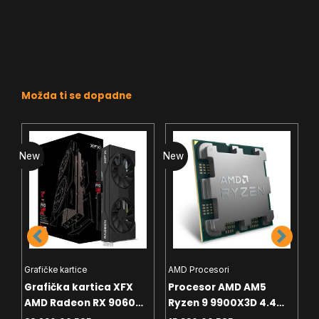
Možda ti se dopadne
New
New
N
Grafičke kartice
AMD Procesori
I
Grafička kartica XFX
Procesor AMD AM5
P
AMD Radeon RX 9060
Ryzen 9 9900X3D 4.4
P
8GB SWFT Gaming
GHz Tray
G