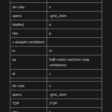
div clas
s
specs
-grid__item
hlađenj
e
nbs
p
x aksijalni ventilatori
m
m
sa
0dB nultim načinom rada
ventilatora
di
v
div clas
s
specs
-grid__item
TDP
/TGP
nbs
p