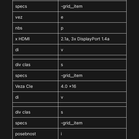
specs
-grid__item
vez
e
nbs
p
x HDMI
2.1a, 3x DisplayPort 1.4a
di
v
div clas
s
specs
-grid__item
Veza CIe
4.0 x16
di
v
div clas
s
specs
-grid__item
posebnost
i