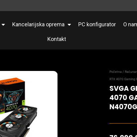
Kancelarijska oprema
PC konfigurator
O na
Kontakt
Početna
/
Računa
RTX 4070 Gaming
SVGA G
4070 G
N4070