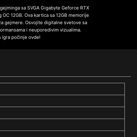
et gejminga sa SVGA Gigabyte Geforce RTX
 OC 12GB. Ova kartica sa 12GB memorije
za gejmere. Osvojite digitalne svetove sa
ormansama i neuporedivim vizualima.
a igra počinje ovde!