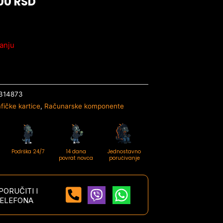
,00
RSD
anju
314873
fičke kartice
,
Računarske komponente
Podrška 24/7
14 dana
Jednostavno
povrat novca
poručivanje
ORUČITI I
ELEFONA