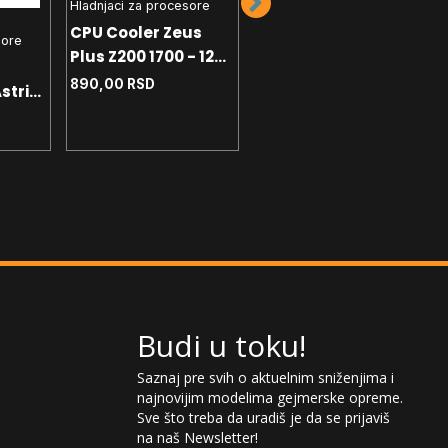
Hladnjaci za procesore
CPU Cooler Zeus
Grafičke kartice
sore
Plus Z200 1700 - 1200
Graficka karta
- AM4 - AM5 TDP
Gigabyte GeForce
890,00
RSD
stria
90W
RTX 5070 Windforce
95.090,00
RSD
OC GDDR7 12GB
AM5
192bit 3xDP - HDMI
Budi u toku!
Saznaj pre svih o aktuelnim sniženjima i
najnovijim modelima gejmerske opreme.
Sve što treba da uradiš je da se prijaviš
na naš Newsletter!