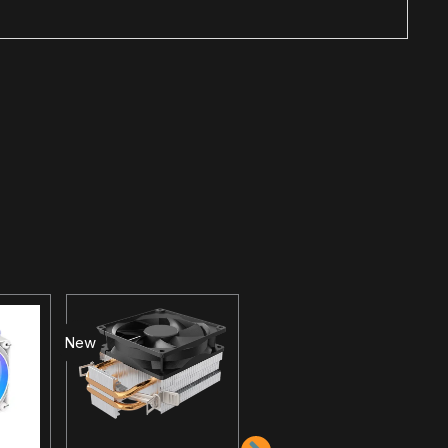
New
New