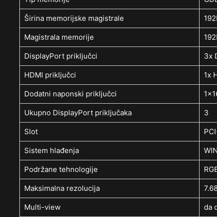
Širina memorijske magistrale
192
Magistrala memorije
192
DisplayPort priključci
3x 
HDMI priključci
1x 
Dodatni naponski priključci
1x1
Ukupno DisplayPort priključaka
3
Slot
PCI
Sistem hlađenja
WIN
Podržane tehnologije
RGB
Maksimalna rezolucija
7.6
Multi-view
da 