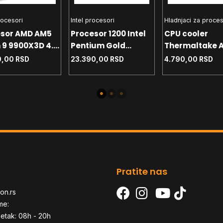
ocesori
Intel procesori
Hladnjaci za proce
esor AMD AM5
Procesor 1200 Intel
CPU cooler
 9 9900X3D 4.4
Pentium Gold
Thermaltake A
ray
G6400 4.0 GHz Tray
200 White 1700 -
0,00
RSD
23.390,00
RSD
4.790,00
RSD
1200 - AM4 - 
TDP 210W
Pratite nas
on.rs
me:
etak: 08h - 20h