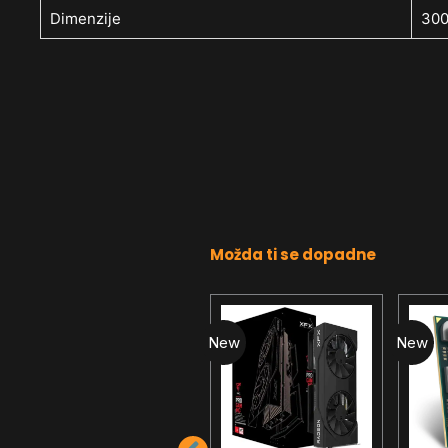
Dimenzije
300
Možda ti se dopadne
New
New
New