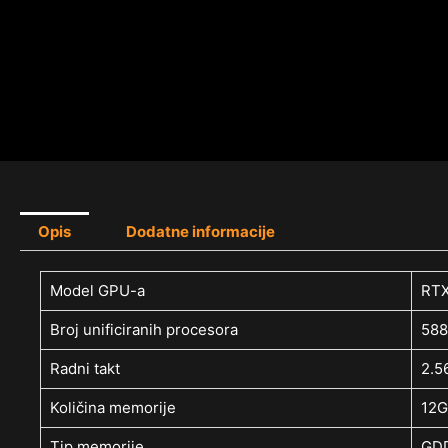
Opis
Dodatne informacije
Model GPU-a
RTX
Broj unificiranih procesora
588
Radni takt
2.5
Količina memorije
12
Tip memorije
GD