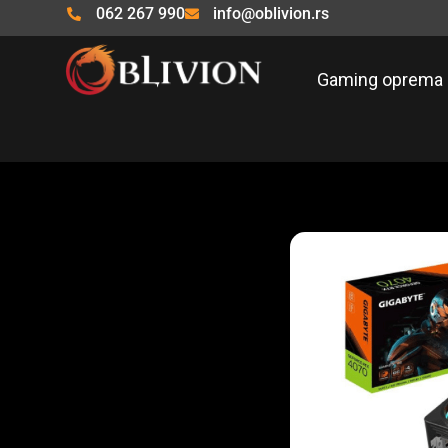
Pređi
062 267 990
info@oblivion.rs
na
sadržaj
Gaming oprema