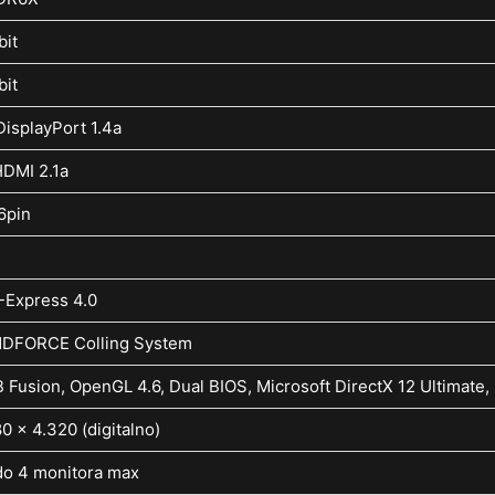
bit
bit
DisplayPort 1.4a
HDMI 2.1a
6pin
-Express 4.0
DFORCE Colling System
 Fusion, OpenGL 4.6, Dual BIOS, Microsoft DirectX 12 Ultimate,
80 x 4.320 (digitalno)
do 4 monitora max