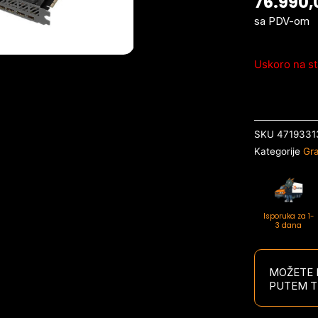
76.990
sa PDV-om
Uskoro na st
SKU
4719331
Kategorije
Gra
Isporuka za 1-
3 dana
MOŽETE P
PUTEM T