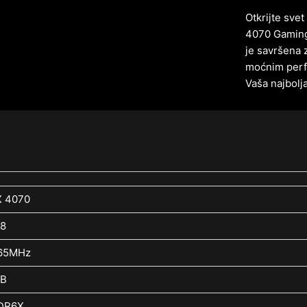
Otkrijte sv
4070 Gaming
je savršena 
moćnim perf
Vaša najbolj
 4070
8
65MHz
GB
DR6X