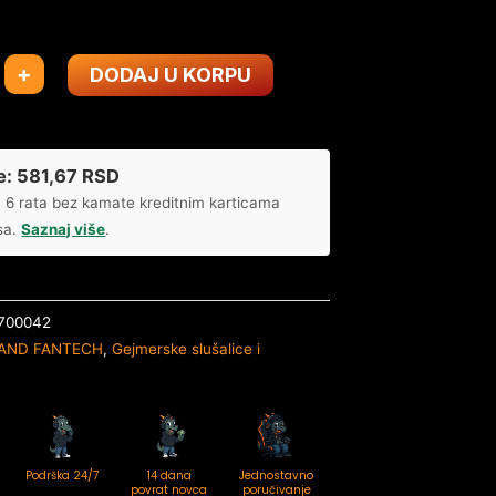
+
DODAJ U KORPU
e:
581,67
RSD
 6 rata bez kamate kreditnim karticama
sa.
Saznaj više
.
700042
AND FANTECH
,
Gejmerske slušalice i
Podrška 24/7
14 dana
Jednostavno
povrat novca
poručivanje