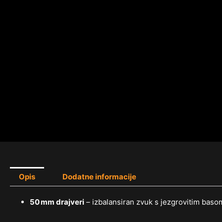
Opis
Dodatne informacije
50 mm drajveri
– izbalansiran zvuk s jezgrovitim basom