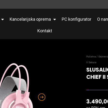
Kancelarijska oprema
PC konfigurator
O na
Kontakt
Početna
/
Gejmersk
II Sakura
SLUSAL
CHIEF I
3.490,
sa PDV-om