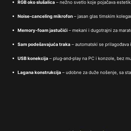
RGB oko slušalica
– nežno svetlo koje pojačava estetik
Noise-canceling mikrofon
– jasan glas timskim kolegam
Memory‑foam jastučići
– mekani i dugotrajni za mara
Sam podešavajuća traka
– automatski se prilagođava i
USB konekcija
– plug‑and‑play na PC i konzole, bez mu
Lagana konstrukcija
– udobne za duže nošenje, sa sta