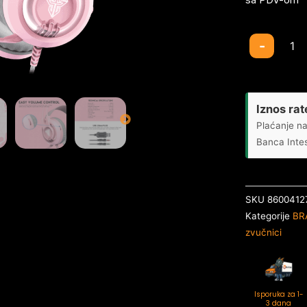
Slusalice
-
Gaming
Fantech
HG20
Chief
Iznos rat
II
Plaćanje na
Sakura
Banca Inte
količina
SKU
8600412
Kategorije
BR
zvučnici
Isporuka za 1-
3 dana