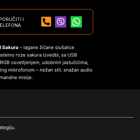
ORUČITI I
ELEFONA
I Sakura
– lagane žičane slušalice
astelno roze sakura izvedbi, sa USB
 RGB osvetljenjem, udobnim jastučićima,
ing mikrofonom – nežan stil, snažan audio
omandne misije.
tegiju.