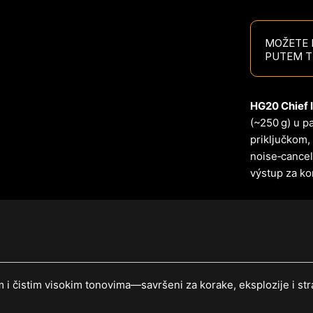
MOŽETE P
PUTEM T
HG20 Chief I
(~250 g) u p
priključkom,
noise‑cancel
výstup za k
 i čistim visokim tonovima—savršeni za korake, eksplozije i stra