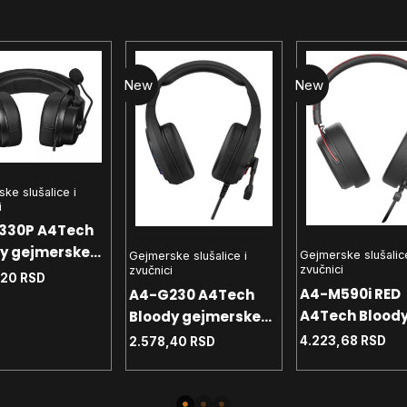
New
New
ke slušalice i
i
330P A4Tech
y gejmerske
Gejmerske slušalice
Gejmerske slušalice i
zvučnici
zvučnici
lice sa
,20
RSD
A4-M590i RED
A4-G230 A4Tech
ofonom,
A4Tech Blood
Bloody gejmerske
OUND, 50mm -
gejmerske slu
slusalice sa
, colorLED,
4.223,68
RSD
2.578,40
RSD
sa mikrofonom,
mikrofonom, 7.1
3,5mm
SURROUND, 5
SURROUND, 50mm -
16ohm, 3.5mm
16ohm, NEON, USB