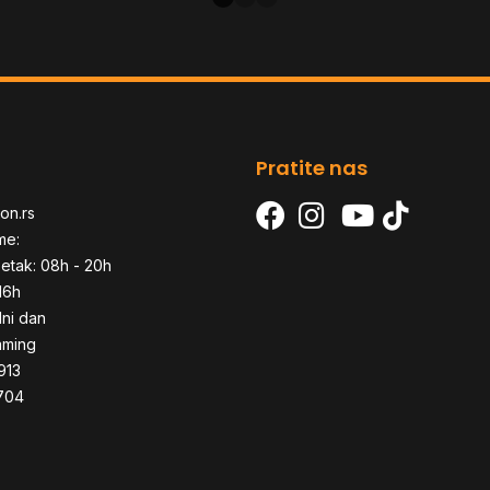
BLACK
Pratite nas
on.rs
me:
etak: 08h - 20h
16h
dni dan
aming
913
704