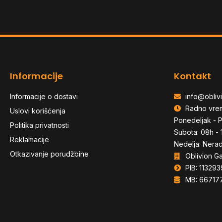
Bluetooth
Informacije
Kontakt
Informacije o dostavi
info@oblivi
Radno vre
Uslovi korišćenja
Ponedeljak - P
Politika privatnosti
Subota: 08h - 
Reklamacije
Nedelja: Nera
Otkazivanje porudžbine
Oblivion G
PIB: 113293
MB: 66717