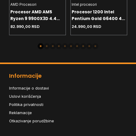
AMD Procesori
Intel procesori
H
Procesor AMD AM5
Procesor 1200 Intel
C
Ryzen 9 9900X3D 4.4
Pentium Gold G6400 4.0
T
GHz Tray
GHz Tray
White
82.990,00
RSD
24.990,00
RSD
4
-
Informacije
Informacije o dostavi
Uslovi korišćenja
Politika privatnosti
Reklamacije
Otkazivanje porudžbine