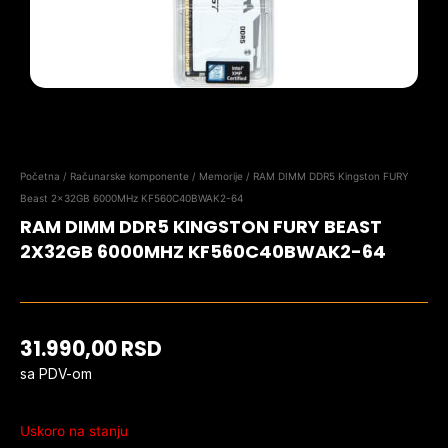
Početna
/
Računarske komponente
/
Memorije
/ RAM DIMM DDR5 Kingston FURY
Beast 2x32GB 6000MHz KF560C40BWAK2-64
RAM DIMM DDR5 KINGSTON FURY BEAST
2X32GB 6000MHZ KF560C40BWAK2-64
31.990,00
RSD
sa PDV-om
Uskoro na stanju