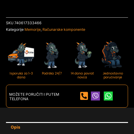
SKU
740617333466
Kategorije
Memorije
,
Računarske komponente
Isporuka za 1-3
Podrška 24/7
14 dana povrat
Jednostavno
dana
novca
poručivanje
MOŽETE PORUČITI I PUTEM
TELEFONA
Opis