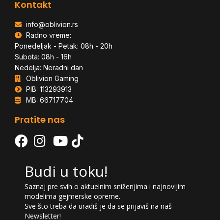
Kontakt
info@oblivion.rs
Radno vreme:
Ponedeljak - Petak: 08h - 20h
Subota: 08h - 16h
Nedelja: Neradni dan
Oblivion Gaming
PIB: 113293913
MB: 66717704
Pratite nas
Budi u toku!
Saznaj pre svih o aktuelnim sniženjima i najnovijim
modelima gejmerske opreme.
Sve što treba da uradiš je da se prijaviš na naš
Newsletter!