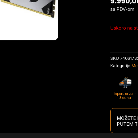
9.990,
sa PDV-om
Uskoro na st
SKU
7406173
Kategorije
Me
Isporuka za 1-
3 dana
MOŽETE P
PUTEM T