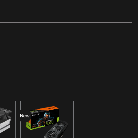
New
New