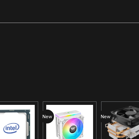
New
New