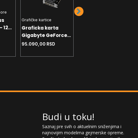
sore
us
Grafičke kartice
Grafičke kartice
- 1200
Graficka karta
Graficka karta
DP
Gigabyte GeForce
Gigabyte GeForce
RTX 5070 Windforce
95.090,00
RSD
RTX 5070 Eagle OC
95.690,00
RSD
OC GDDR7 12GB
GDDR7 12GB 192bit
192bit 3xDP - HDMI
3xDP - HDMI
Budi u toku!
Saznaj pre svih o aktuelnim sniženjima i
najnovijim modelima gejmerske opreme.