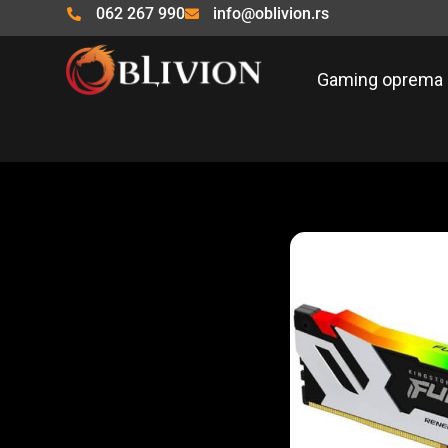
Pređi
062 267 990
info@oblivion.rs
na
sadržaj
Gaming oprema