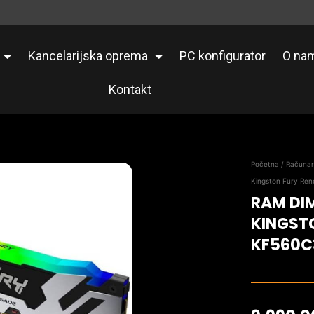
Kancelarijska oprema
PC konfigurator
O na
Kontakt
Početna
/
Računa
Kingston Fury Re
RAM DI
KINGST
KF560C