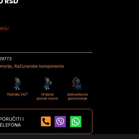
00
RSD
anju
29773
morije
,
Računarske komponente
Podrška 24/7
14 dana
Jednostavno
povrat novca
poručivanje
ORUČITI I
ELEFONA