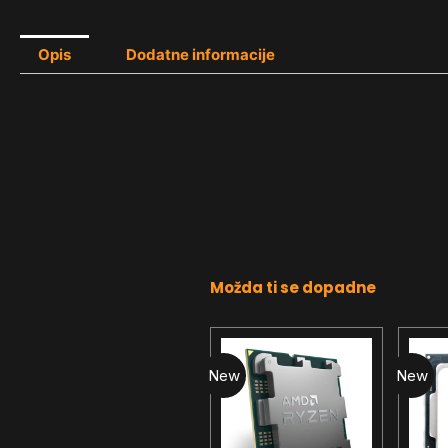
Opis
Dodatne informacije
Možda ti se dopadne
New
New
New