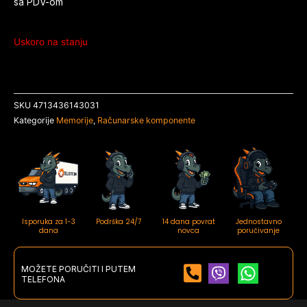
sa PDV-om
Uskoro na stanju
SKU
4713436143031
Kategorije
Memorije
,
Računarske komponente
Isporuka za 1-3
Podrška 24/7
14 dana povrat
Jednostavno
dana
novca
poručivanje
MOŽETE PORUČITI I PUTEM
TELEFONA