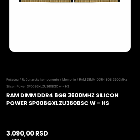
Početna
/
Računarske komponente
/
Memorije
/ RAM DIMM DDR4 8GB 3600MHz
Silicon Power SP008GXLZU360BSC w - HS
RAM DIMM DDR4 8GB 3600MHZ SILICON
POWER SP008GXLZU360BSC W - HS
3.090,00
RSD