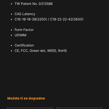
TW Patent No. D213586
CAS Latency
C16-18-18-38(3200) / C18-22-22-42(3600)
Form Factor
UDIMM
Certification
CE, FCC, Green dot, WEEE, RoHS
Možda ti se dopadne