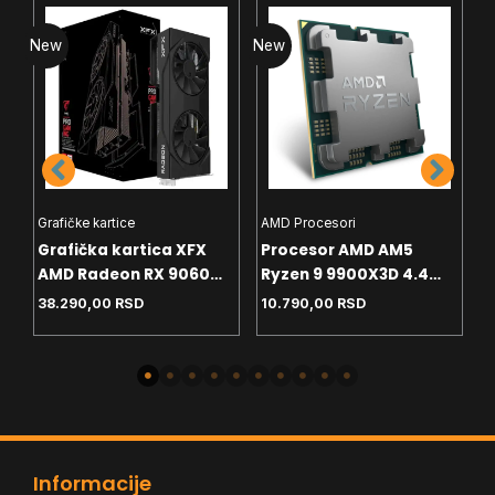
New
New
N
Grafičke kartice
AMD Procesori
I
Grafička kartica XFX
Procesor AMD AM5
P
AMD Radeon RX 9060
Ryzen 9 9900X3D 4.4
P
8GB SWFT Gaming
GHz Tray
G
38.290,00
RSD
10.790,00
RSD
2
Edition – Black Box
Informacije