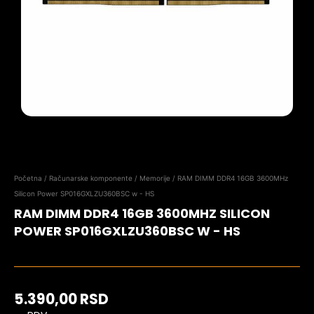
Početna
/
Računarske komponente
/
Memorije
/ RAM DIMM DDR4 16GB 3600MHz
Silicon Power SP016GXLZU360BSC w - HS
RAM DIMM DDR4 16GB 3600MHZ SILICON
POWER SP016GXLZU360BSC W - HS
5.390,00
RSD