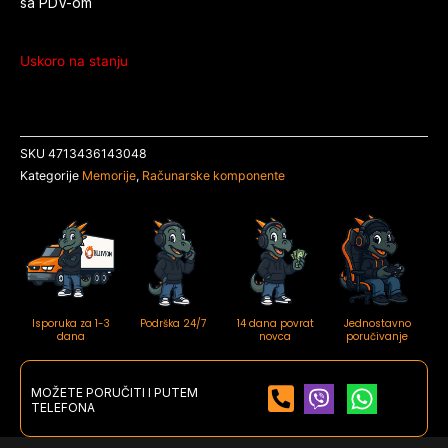
sa PDV-om
Uskoro na stanju
SKU
4713436143048
Kategorije
Memorije
,
Računarske komponente
Isporuka za 1-3
Podrška 24/7
14 dana povrat
Jednostavno
dana
novca
poručivanje
MOŽETE PORUČITI I PUTEM
TELEFONA