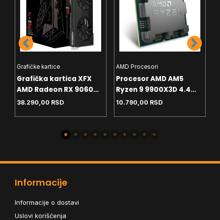
Grafičke kartice
AMD Procesori
I
Grafička kartica XFX
Procesor AMD AM5
P
AMD Radeon RX 9060
Ryzen 9 9900X3D 4.4
P
8GB SWFT Gaming
GHz Tray
G
38.290,00
RSD
10.790,00
RSD
2
Edition – Black Box
Informacije
Informacije o dostavi
Uslovi korišćenja