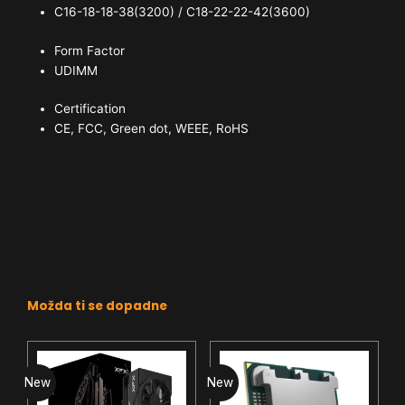
C16-18-18-38(3200) / C18-22-22-42(3600)
Form Factor
UDIMM
Certification
CE, FCC, Green dot, WEEE, RoHS
Možda ti se dopadne
New
New
N