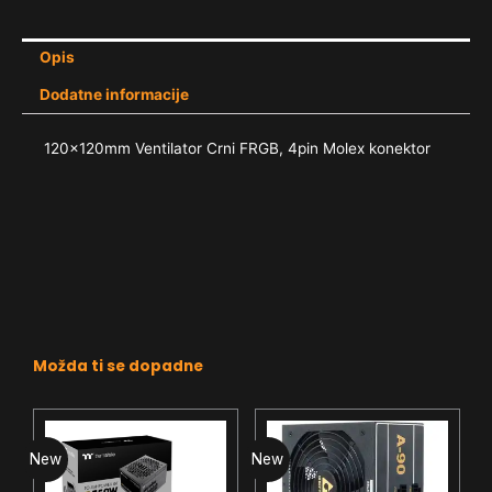
Opis
Dodatne informacije
120x120mm Ventilator Crni FRGB, 4pin Molex konektor
Možda ti se dopadne
New
New
N