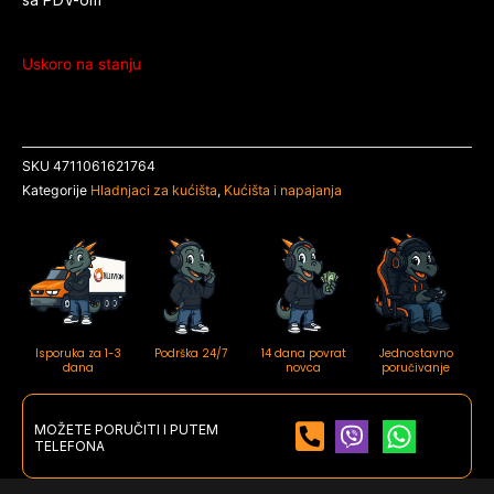
Uskoro na stanju
SKU
4711061621764
Kategorije
Hladnjaci za kućišta
,
Kućišta i napajanja
Isporuka za 1-3
Podrška 24/7
14 dana povrat
Jednostavno
dana
novca
poručivanje
MOŽETE PORUČITI I PUTEM
TELEFONA