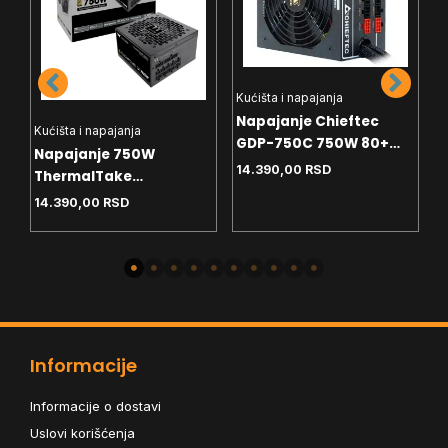
Kućišta i napajanja
Napajanje Chieftec
Kućišta i napajanja
K
GDP-750C 750W 80+
ll
Napajanje 750W
N
Bronze
14.390,00
RSD
ThermalTake
G
Toughpower GT 80 plus
PG
14.390,00
RSD
1
Gold
M
Informacije
Informacije o dostavi
Uslovi korišćenja