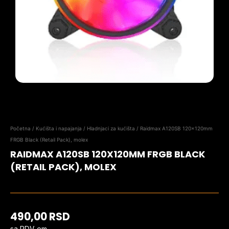
Početna
/
Kućišta i napajanja
/
Hladnjaci za kućišta
/ Raidmax A120SB 120x120mm
FRGB Black (Retail Pack), molex
RAIDMAX A120SB 120X120MM FRGB BLACK
(RETAIL PACK), MOLEX
490,00
RSD
sa PDV-om