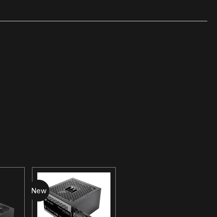
New
New