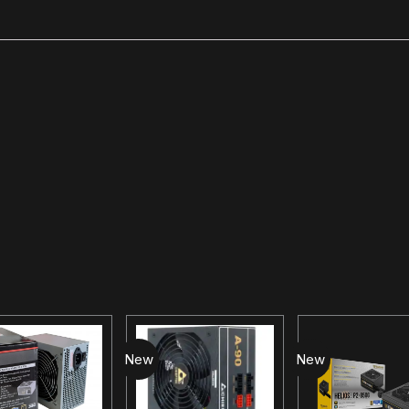
New
New