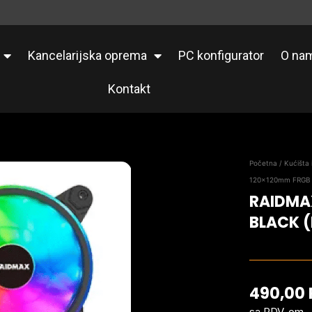
Kancelarijska oprema
PC konfigurator
O na
Kontakt
Početna
/
Kućišta 
120x120mm FRGB B
RAIDMA
BLACK (
490,00
sa PDV-om