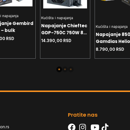
 i napajanja
Kućišta i napajanja
janje Gembird
Napajanje Chieftec
Kućišta i napajanja
– bulk
GDP-750C 750W 80+
Napajanje 85
,00
RSD
Bronze
Gamdias Helio
14.390,00
RSD
850G Gold
8.790,00
RSD
Pratite nas
on.rs