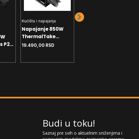
Kućišta i napajanja
Napajanje 850W
Kućišta i napajanja
ThermalTake
0W
Napajanje 1000W
Toughpower GX3
s P2-
Gigabyte GP-
19.490,00
RSD
Gold
UD1000GM PG5 V2
21.390,00
RSD
GEU2 80+ Gold
Budi u toku!
Saznaj pre svih o aktuelnim sniženjima i