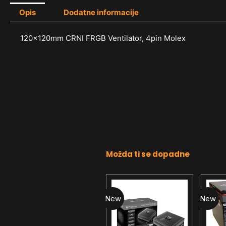
Opis
Dodatne informacije
120x120mm CRNI FRGB Ventilator, 4pin Molex
Možda ti se dopadne
New
New
New