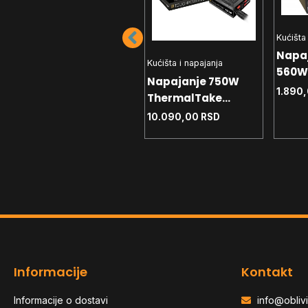
Kućišta
Kućišta i napajanja
Napa
Napajanje ASUS
Kućišta i napajanja
560W 
750W PRIME-750B
Napajanje 750W
BLACK ATX12V 80+
1.890
10.090,00
RSD
ThermalTake
Bronze Modularno
Toughpower GX3 SE
10.090,00
RSD
80+ Bronze ATX3.1
Informacije
Kontakt
Informacije o dostavi
info@oblivi