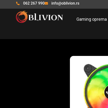
Pređi
062 267 990
info@oblivion.rs
na
sadržaj
Gaming oprema