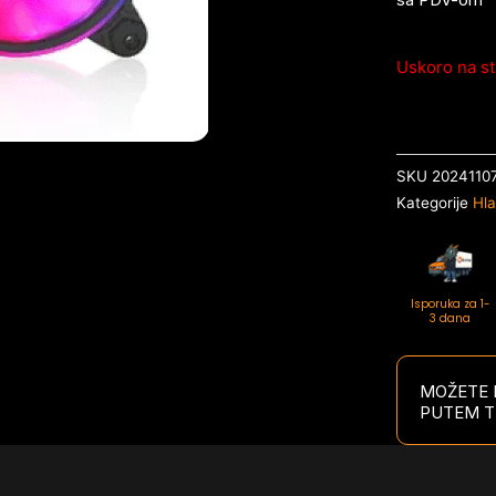
Uskoro na st
SKU
2024110
Kategorije
Hla
Isporuka za 1-
3 dana
MOŽETE P
PUTEM T