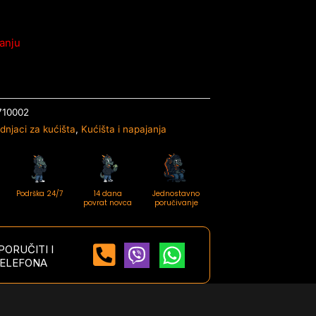
anju
710002
dnjaci za kućišta
,
Kućišta i napajanja
Podrška 24/7
14 dana
Jednostavno
povrat novca
poručivanje
ORUČITI I
ELEFONA