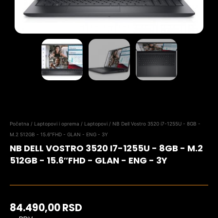
Početna
/
Laptopovi i oprema
/
Laptopovi
/ NB Dell Vostro 3520 i7-1255U - 8GB -
M.2 512GB - 15.6″FHD - GLAN - ENG - 3Y
NB DELL VOSTRO 3520 I7-1255U - 8GB - M.2
512GB - 15.6″FHD - GLAN - ENG - 3Y
84.490,00
RSD