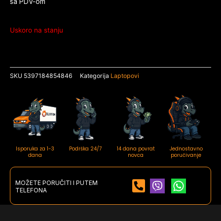
sa PDV-om
Uskoro na stanju
SKU
5397184854846
Kategorija
Laptopovi
Isporuka za 1-3
Podrška 24/7
14 dana povrat
Jednostavno
dana
novca
poručivanje
MOŽETE PORUČITI I PUTEM
TELEFONA