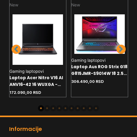
New
New
N
L
Gaming laptopovi
L
Laptop Aus ROG Strix G18
S
Gaming laptopovi
G815JMR-S9014W 18 2.5K
W
RL
Laptop Acer Nitro V16 AI
1
- i7-14650HX - 32GB - 1TB
306.490,00
RSD
1
B
ANV16-42 16 WUXGA -
- RTX5060 8GB - Win11
W
J-
R5-240 - 16GB - NVMe 1TB
172.090,00
RSD
home+ranac
- RTX5060 8GB - backlit
Informacije