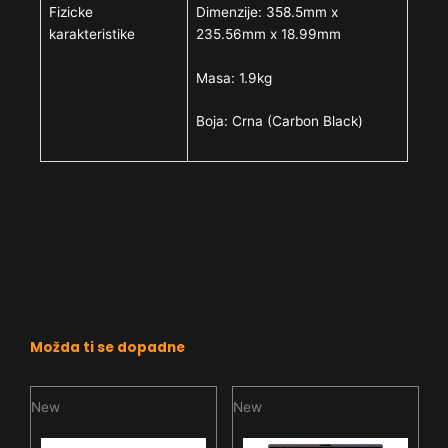
Fizicke
Dimenzije: 358.5mm x
karakteristike
235.56mm x 18.99mm
Masa: 1.9kg
Boja: Crna (Carbon Black)
Možda ti se dopadne
New
New
N