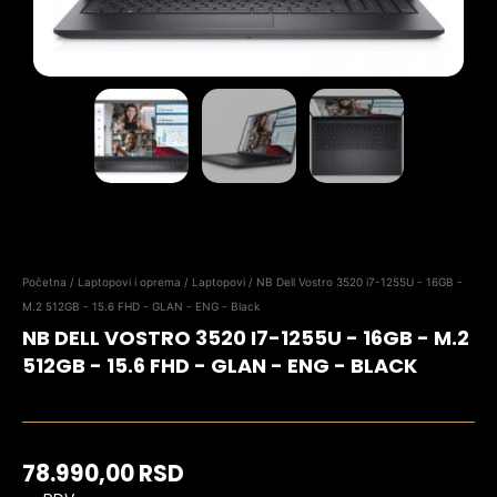
Početna
/
Laptopovi i oprema
/
Laptopovi
/ NB Dell Vostro 3520 i7-1255U - 16GB -
M.2 512GB - 15.6 FHD - GLAN - ENG - Black
NB DELL VOSTRO 3520 I7-1255U - 16GB - M.2
512GB - 15.6 FHD - GLAN - ENG - BLACK
78.990,00
RSD