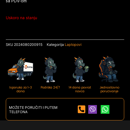
sa PDV-om
Uskoro na stanju
SKU
2024080200915
Kategorija
Laptopovi
Isporuka za 1-3
Podrška 24/7
14 dana povrat
Jednostavno
dana
novca
poručivanje
MOŽETE PORUČITI I PUTEM
TELEFONA