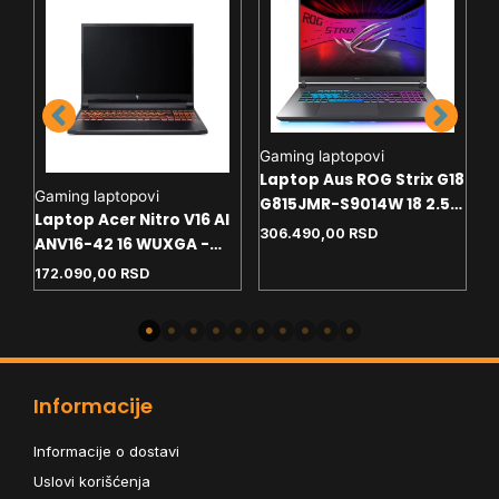
L
Gaming laptopovi
L
Laptop Aus ROG Strix G18
S
Gaming laptopovi
G815JMR-S9014W 18 2.5K
W
RL
Laptop Acer Nitro V16 AI
1
- i7-14650HX - 32GB - 1TB
306.490,00
RSD
1
B
ANV16-42 16 WUXGA -
- RTX5060 8GB - Win11
W
J-
R5-240 - 16GB - NVMe 1TB
172.090,00
RSD
home+ranac
- RTX5060 8GB - backlit
Informacije
Informacije o dostavi
Uslovi korišćenja