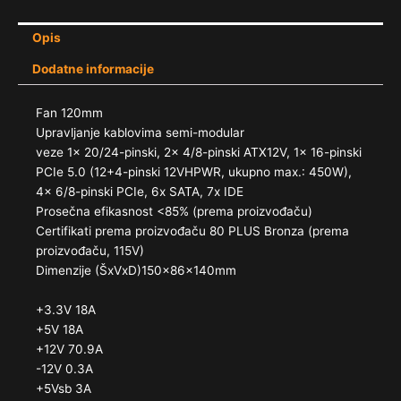
Opis
Dodatne informacije
Fan 120mm
Upravljanje kablovima semi-modular
veze 1x 20/​24-pinski, 2x 4/​8-pinski ATX12V, 1x 16-pinski
PCIe 5.0 (12+4-pinski 12VHPWR, ukupno max.: 450W),
4x 6/​8-pinski PCIe, 6x SATA, 7x IDE
Prosečna efikasnost <85% (prema proizvođaču)
Certifikati prema proizvođaču 80 PLUS Bronza (prema
proizvođaču, 115V)
Dimenzije (ŠxVxD)150x86x140mm
+3.3V 18A
+5V 18A
+12V 70.9A
-12V 0.3A
+5Vsb 3A