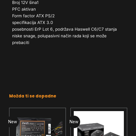
Broj 12V šina1
PFC aktivan
Form factor ATX PS/​2
specifikacija ATX 3.0
posebnosti ErP Lot 6, podržava Haswell C6/​C7 stanja
niske snage, polupasivni način rada koji se može
prebaciti
Možda ti se dopadne
New
New
N