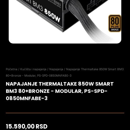
Početna
/
Kućišta i napajanja
/
Napajanja
/ Napajanje Thermaltake 850W Smart BM3
80+Bronze - Modular, PS-SPD-0850MNFABE-3
NAPAJANJE THERMALTAKE 850W SMART
BM3 80+BRONZE - MODULAR, PS-SPD-
0850MNFABE-3
15.590,00
RSD