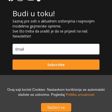
Budi u toku!
Saznaj pre svih o aktuelnim sniženjima i najnovijim
modelima gejmerske opreme.
Sve što treba da uradiš je da se prijaviš na naš
Newsletter!
Subscribe
Ovaj sajt koristi Cookies. Nastavkom korišćenja se automatski
Powered by:
slažete sa uslovima. Pogledaj
Politiku privatnosti
Digilex
Slažem se