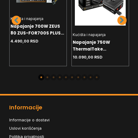
Kućišta i napajanja
K
Napajanje 700W ZEUS
N
80 ZUS-FOR700S PLUS
Kućišta i napajanja
5
Bronze 12cm
4.490,00
RSD
Napajanje 750W
1
ThermalTake
Toughpower GX3 SE 80+
10.090,00
RSD
Bronze ATX3.1
Informacije
Informacije o dostavi
Uslovi korišćenja
Politika privatnosti