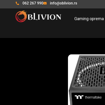
Pređi
062 267 990
info@oblivion.rs
na
sadržaj
Gaming oprema