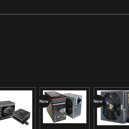
New
New