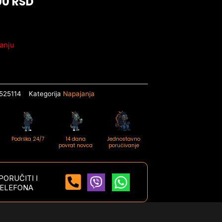
00
RSD
anju
525114
Kategorija
Napajanja
Podrška 24/7
14 dana
Jednostavno
povrat novca
poručivanje
ORUČITI I
ELEFONA