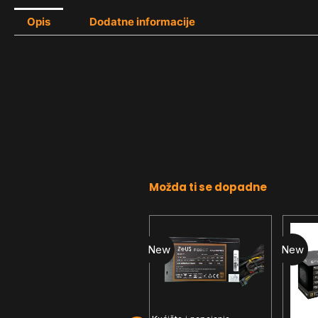
Opis
Dodatne informacije
Možda ti se dopadne
New
New
New