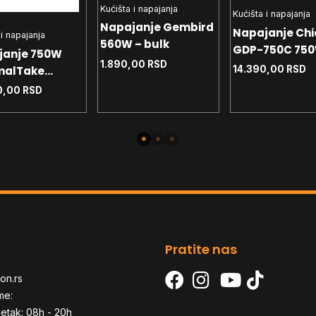
Kućišta i napajanja
Kućišta i napajanja
Napajanje Gembird
Napajanje Chi
 i napajanja
560W – bulk
GDP-750C 750
janje 750W
1.890,00
RSD
Bronze
malTake
14.390,00
RSD
hpower GX3 SE
0,00
RSD
ronze ATX3.1
Pratite nas
on.rs
me:
etak: 08h - 20h