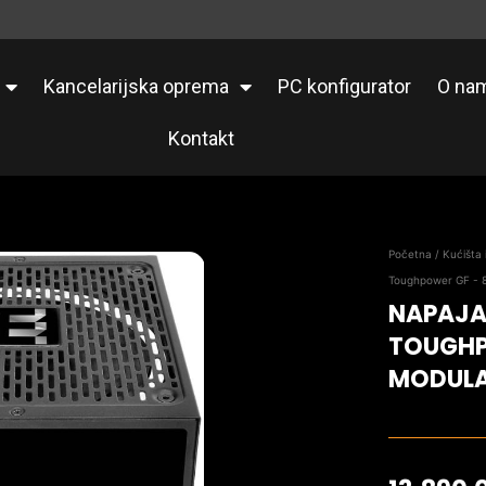
Kancelarijska oprema
PC konfigurator
O na
Kontakt
Početna
/
Kućišta 
Toughpower GF - 
NAPAJA
TOUGHP
MODULA