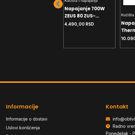
Kućišta i napajanja
Napajanje 700W
ZEUS 80 ZUS-
Kućišta i napajanja
Kućišta
FOR700S PLUS
Napajanje 650W
Napa
4.490,00
RSD
Bronze 12cm
-
Gigabyte GP-
Ther
P650SS ICe Silver
Toug
7.190,00
RSD
10.09
80+ B
Informacije
Kontakt
Informacije o dostavi
info@oblivi
Radno vre
Uslovi korišćenja
Ponedeljak - P