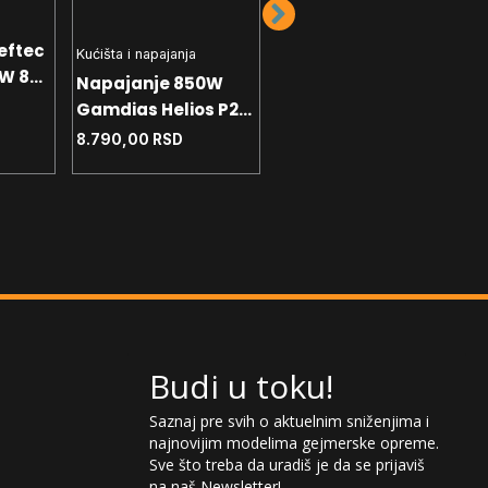
Kućišta i napajanja
eftec
Napajanje 850W
Kućišta i napajanja
W 80+
ThermalTake
Napajanje 850W
Toughpower GX3
Gamdias Helios P2-
19.490,00
RSD
Gold
850G Gold
8.790,00
RSD
Budi u toku!
Saznaj pre svih o aktuelnim sniženjima i
najnovijim modelima gejmerske opreme.
Sve što treba da uradiš je da se prijaviš
na naš Newsletter!