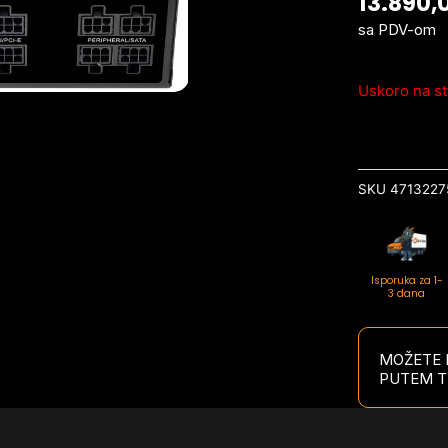
13.890,
sa PDV-om
Uskoro na st
SKU
4713227
Isporuka za 1-
3 dana
MOŽETE P
PUTEM T