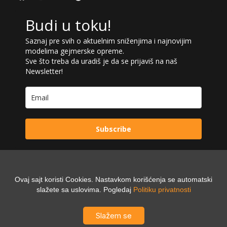
Budi u toku!
Saznaj pre svih o aktuelnim sniženjima i najnovijim
modelima gejmerske opreme.
Sve što treba da uradiš je da se prijaviš na naš
Newsletter!
Subscribe
Ovaj sajt koristi Cookies. Nastavkom korišćenja se automatski
Powered by:
slažete sa uslovima. Pogledaj
Politiku privatnosti
Digilex
Slažem se