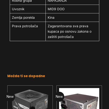
Robna grupa
NAPAJANJA
Uvoznik
MID9 DOO
Zemlja porekla
Kina
Prava potrošača
Zagarantovana sva prava
kupaca po osnovu zakona o
zaštiti potrošača
Možda ti se dopadne
New
New