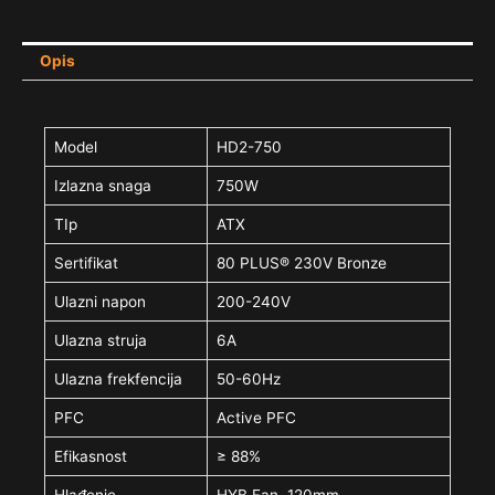
Opis
Model
HD2-750
Izlazna snaga
750W
TIp
ATX
Sertifikat
80 PLUS® 230V Bronze
Ulazni napon
200-240V
Ulazna struja
6A
Ulazna frekfencija
50-60Hz
PFC
Active PFC
Efikasnost
≥ 88%
Hlađenje
HYB Fan, 120mm