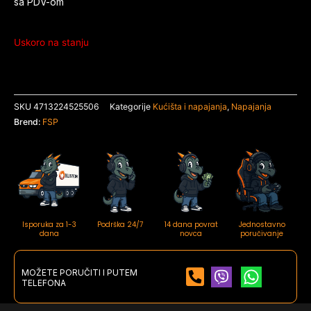
sa PDV-om
Uskoro na stanju
SKU
4713224525506
Kategorije
Kućišta i napajanja
,
Napajanja
Brend:
FSP
Isporuka za 1-3
Podrška 24/7
14 dana povrat
Jednostavno
dana
novca
poručivanje
MOŽETE PORUČITI I PUTEM
TELEFONA