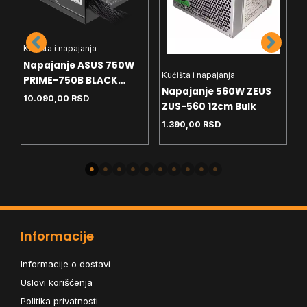
Kućišta i napajanja
Napajanje ASUS 750W
Kućišta i napajanja
K
PRIME-750B BLACK
Napajanje 560W ZEUS
D
ATX12V 80+ Bronze
10.090,00
RSD
M
ZUS-560 12cm Bulk
p
Modularno
1.390,00
RSD
9
Informacije
Informacije o dostavi
Uslovi korišćenja
Politika privatnosti