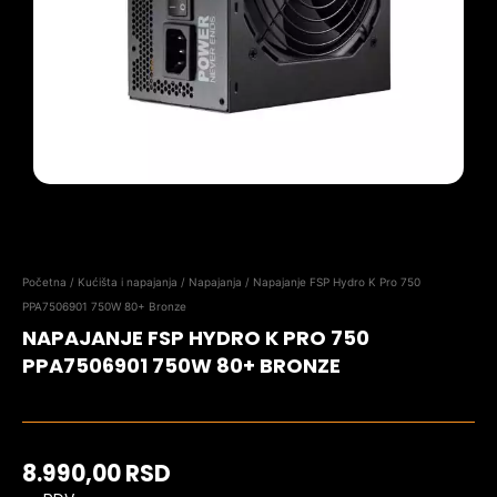
Početna
/
Kućišta i napajanja
/
Napajanja
/ Napajanje FSP Hydro K Pro 750
PPA7506901 750W 80+ Bronze
NAPAJANJE FSP HYDRO K PRO 750
PPA7506901 750W 80+ BRONZE
8.990,00
RSD