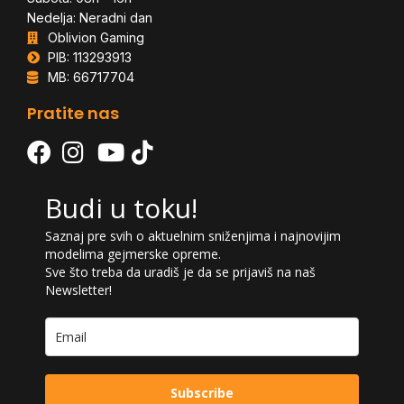
Nedelja: Neradni dan
Oblivion Gaming
PIB: 113293913
MB: 66717704
Pratite nas
Budi u toku!
Saznaj pre svih o aktuelnim sniženjima i najnovijim
modelima gejmerske opreme.
Sve što treba da uradiš je da se prijaviš na naš
Newsletter!
Subscribe