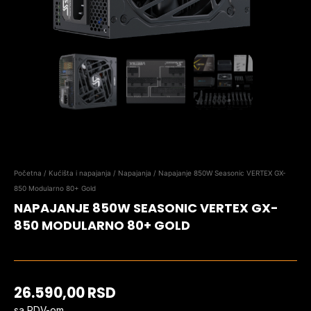
Početna
/
Kućišta i napajanja
/
Napajanja
/ Napajanje 850W Seasonic VERTEX GX-
850 Modularno 80+ Gold
NAPAJANJE 850W SEASONIC VERTEX GX-
850 MODULARNO 80+ GOLD
26.590,00
RSD
sa PDV-om