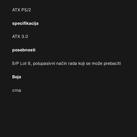
ATX PS/​2
specifikacija
ATX 3.0
posebnosti
ErP Lot 6, polupasivni način rada koji se može prebaciti
Boja
crna