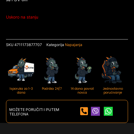
Uskoro na stanju
SKU
4711173877707
Kategorija
Napajanja
Isporuka za 1-3
Podrška 24/7
14 dana povrat
Jednostavno
dana
novca
poručivanje
MOŽETE PORUČITI I PUTEM
TELEFONA