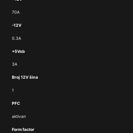
70A
-12V
0.3A
+5Vsb
3A
Broj 12V šina
1
PFC
aktivan
Form factor