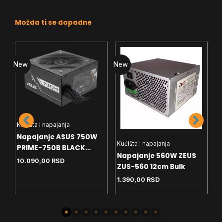
Možda ti se dopadne
New
New
N
Kućišta i napajanja
Napajanje ASUS 750W
Kućišta i napajanja
K
PRIME-750B BLACK
Napajanje 560W ZEUS
N
ATX12V 80+ Bronze
10.090,00
RSD
ZUS-560 12cm Bulk
T
Modularno
T
1.390,00
RSD
1
B