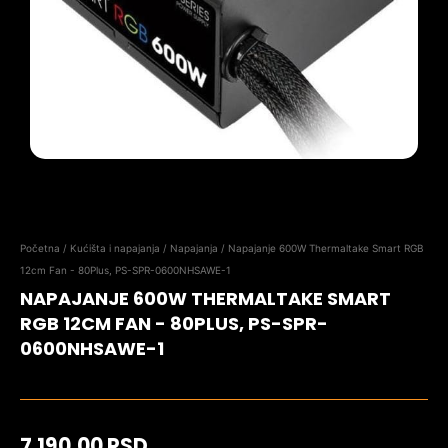
Početna
/
Kućišta i napajanja
/
Napajanja
/ Napajanje 600W Thermaltake Smart RGB
12cm Fan - 80Plus, PS-SPR-0600NHSAWE-1
NAPAJANJE 600W THERMALTAKE SMART
RGB 12CM FAN - 80PLUS, PS-SPR-
0600NHSAWE-1
7.190,00
RSD