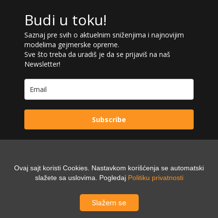
Budi u toku!
Saznaj pre svih o aktuelnim sniženjima i najnovijim
modelima gejmerske opreme.
Sve što treba da uradiš je da se prijaviš na naš
Newsletter!
Subscribe
Ovaj sajt koristi Cookies. Nastavkom korišćenja se automatski
Powered by:
slažete sa uslovima. Pogledaj
Politiku privatnosti
Digilex
Slažem se