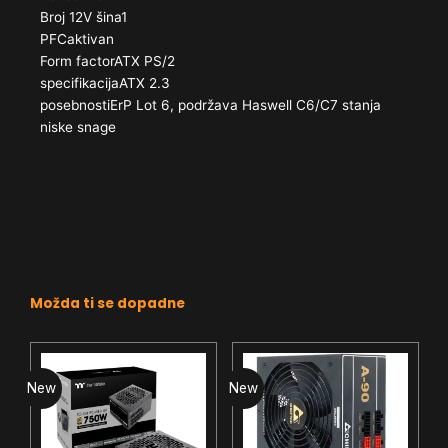
Broj 12V šina1
PFCaktivan
Form factorATX PS/​2
specifikacijaATX 2.3
posebnostiErP Lot 6, podržava Haswell C6/​C7 stanja
niske snage
Možda ti se dopadne
New
New
N