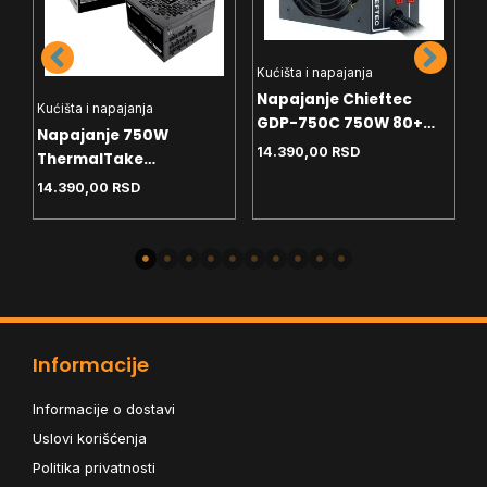
Kućišta i napajanja
Napajanje Chieftec
Kućišta i napajanja
K
GDP-750C 750W 80+
ll
Napajanje 750W
N
Bronze
14.390,00
RSD
ThermalTake
G
Toughpower GT 80 plus
PG
14.390,00
RSD
1
Gold
M
Informacije
Informacije o dostavi
Uslovi korišćenja
Politika privatnosti