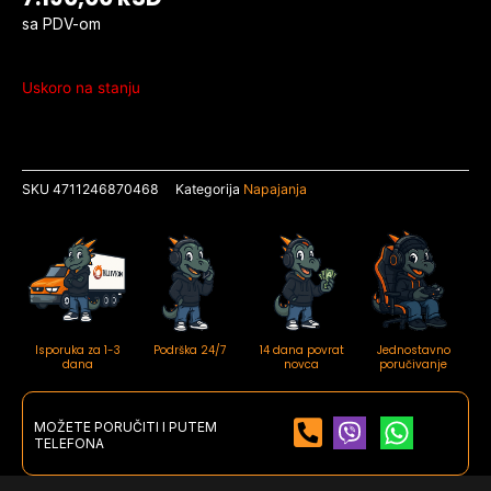
sa PDV-om
Uskoro na stanju
SKU
4711246870468
Kategorija
Napajanja
Isporuka za 1-3
Podrška 24/7
14 dana povrat
Jednostavno
dana
novca
poručivanje
MOŽETE PORUČITI I PUTEM
TELEFONA