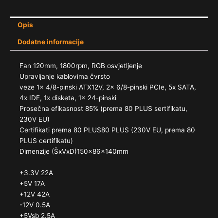
Opis
Dodatne informacije
Fan 120mm, 1800rpm, RGB osvjetljenje
Upravljanje kablovima čvrsto
veze 1x 4/​8-pinski ATX12V, 2x 6/​8-pinski PCIe, 5x SATA,
4x IDE, 1x disketa, 1x 24-pinski
Prosečna efikasnost 85% (prema 80 PLUS sertifikatu,
230V EU)
Certifikati prema 80 PLUS80 PLUS (230V EU, prema 80
PLUS certifikatu)
Dimenzije (ŠxVxD)150x86x140mm
+3.3V 22A
+5V 17A
+12V 42A
-12V 0.5A
+5Vsb 2.5A