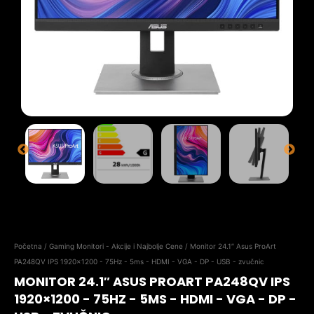
Početna
/
Gaming Monitori - Akcije i Najbolje Cene
/ Monitor 24.1″ Asus ProArt
PA248QV IPS 1920×1200 - 75Hz - 5ms - HDMI - VGA - DP - USB - zvučnic
MONITOR 24.1″ ASUS PROART PA248QV IPS
1920×1200 - 75HZ - 5MS - HDMI - VGA - DP -