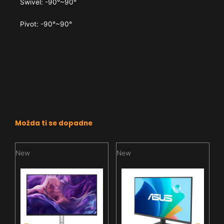
Swivel: -90°~90°
Pivot: -90°~90°
Možda ti se dopadne
New
New
N