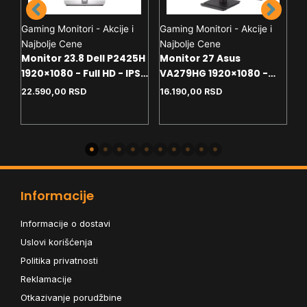
Gaming Monitori - Akcije i
Gaming Monitori - Akcije i
Najbolje Cene
Najbolje Cene
Ga
Monitor 23.8 Dell P2425H
Monitor 27 Asus
N
D-
1920×1080 - Full HD - IPS -
VA279HG 1920×1080 -
M
 -
100Hz - 5ms - HDMI - VGA
Full HD - IPS - 120Hz - 1ms
22.590,00
RSD
16.190,00
RSD
19
- DP - 4x USB - USB-C -
- VGA - HDMI - HDCP
6
D
2
Pivot
H
P
Informacije
Informacije o dostavi
Uslovi korišćenja
Politika privatnosti
Reklamacije
Otkazivanje porudžbine