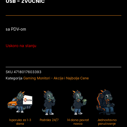
USB - ZVUČNIC
sa PDV-om
Uskoro na stanju
SKU
4718017603393
Kategorija
Gaming Monitori - Akcije i Najbolje Cene
Isporuka za 1-3
Podrška 24/7
14 dana povrat
Jednostavno
dana
novca
poručivanje