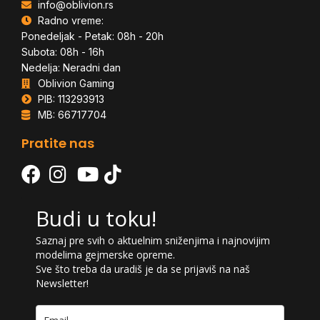
info@oblivion.rs
Radno vreme:
Ponedeljak - Petak: 08h - 20h
Subota: 08h - 16h
Nedelja: Neradni dan
Oblivion Gaming
PIB: 113293913
MB: 66717704
Pratite nas
Budi u toku!
Saznaj pre svih o aktuelnim sniženjima i najnovijim
modelima gejmerske opreme.
Sve što treba da uradiš je da se prijaviš na naš
Newsletter!