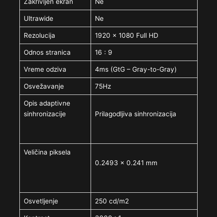
Zakrivljen ekran
Ne
Ultrawide
Ne
Rezolucija
1920 x 1080 Full HD
Odnos stranica
16 : 9
Vreme odziva
4ms (GtG – Gray-to-Gray)
Osvežavanje
75Hz
Opis adaptivne
sinhronizacije
Prilagodljiva sinhronizacija
Veličina piksela
0.2493 x 0.241 mm
Osvetljenje
250 cd/m2