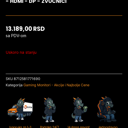
- HDMI - DP - ZVUČNICI
13.189,00
RSD
sa PDV-om
Uskoro na stanju
SKU
8712581771690
Kategorija
Gaming Monitori - Akcije i Najbolje Cene
Isporuka za 1-3
Podrška 24/7
14 dana povrat
Jednostavno