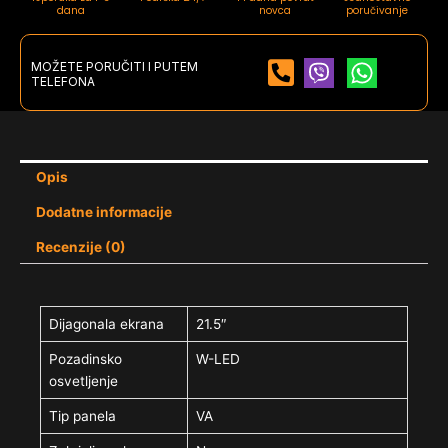
dana
novca
poručivanje
MOŽETE PORUČITI I PUTEM
TELEFONA
Opis
Dodatne informacije
Recenzije (0)
Dijagonala ekrana
21.5″
Pozadinsko
W-LED
osvetljenje
Tip panela
VA