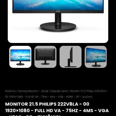
Početna
/
Gaming Monitori - Akcije i Najbolje Cene
/ Monitor 21.5 Philips 222V8LA -
00 1920×1080 - Full HD VA - 75hz - 4ms - VGA - HDMI - DP - zvučnici
MONITOR 21.5 PHILIPS 222V8LA - 00
1920×1080 - FULL HD VA - 75HZ - 4MS - VGA