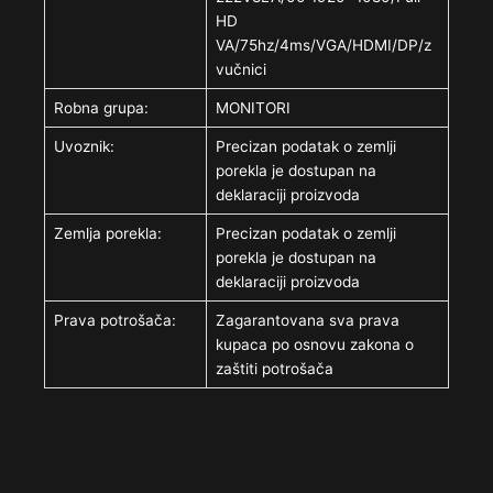
HD
VA/75hz/4ms/VGA/HDMI/DP/z
vučnici
Robna grupa:
MONITORI
Uvoznik:
Precizan podatak o zemlji
porekla je dostupan na
deklaraciji proizvoda
Zemlja porekla:
Precizan podatak o zemlji
porekla je dostupan na
deklaraciji proizvoda
Prava potrošača:
Zagarantovana sva prava
kupaca po osnovu zakona o
zaštiti potrošača