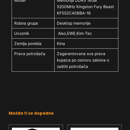
Model
Memorija DDR5 16GB
5200MHz Kingston Fury Beast
KF552C40BBA-16
Robna grupa
Desktop memorije
Uvoznik
Also,EWE,Kim-Tec
Zemlja porekla
Kina
Prava potrošača
Zagarantovana sva prava
kupaca po osnovu zakona o
zaštiti potrošača
Možda ti se dopadne