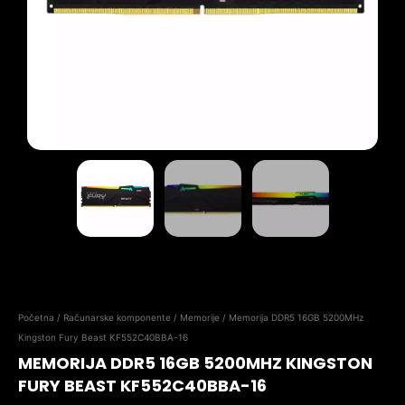
Početna
/
Računarske komponente
/
Memorije
/ Memorija DDR5 16GB 5200MHz
Kingston Fury Beast KF552C40BBA-16
MEMORIJA DDR5 16GB 5200MHZ KINGSTON
FURY BEAST KF552C40BBA-16