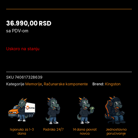
36.990,00
RSD
sa PDV-om
Uskoro na stanju
SKU
740617328639
Kategorije
Memorije
,
Računarske komponente
Brend:
Kingston
Isporuka za 1-3
Podrška 24/7
14 dana povrat
Jednostavno
dana
novca
poručivanje