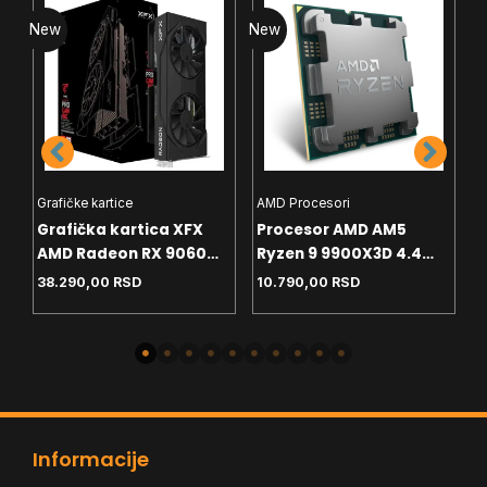
New
New
N
Grafičke kartice
AMD Procesori
I
Grafička kartica XFX
Procesor AMD AM5
P
AMD Radeon RX 9060
Ryzen 9 9900X3D 4.4
P
8GB SWFT Gaming
GHz Tray
G
38.290,00
RSD
10.790,00
RSD
2
Edition – Black Box
Informacije