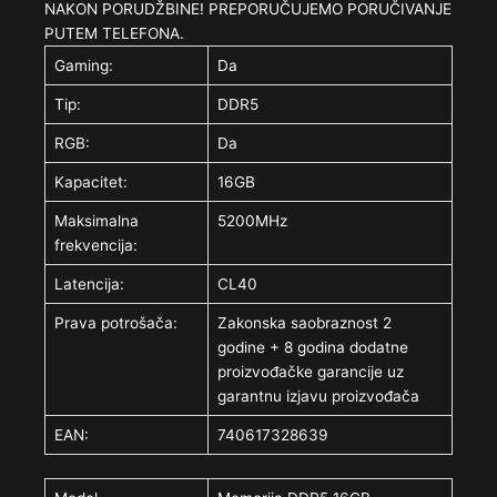
NAKON PORUDŽBINE! PREPORUČUJEMO PORUČIVANJE
PUTEM TELEFONA.
Gaming:
Da
Tip:
DDR5
RGB:
Da
Kapacitet:
16GB
Maksimalna
5200MHz
frekvencija:
Latencija:
CL40
Prava potrošača:
Zakonska saobraznost 2
godine + 8 godina dodatne
proizvođačke garancije uz
garantnu izjavu proizvođača
EAN:
740617328639