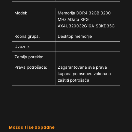
Model:
Memorija DDR4 32GB 3200
MHz AData XPG
AX4U320032G16A-SBKD35G
Robna grupa:
Desktop memorije
Uvoznik:
Zemlja porekla:
Prava potrošača:
Zagarantovana sva prava
kupaca po osnovu zakona o
zaštiti potrošača
Možda ti se dopadne