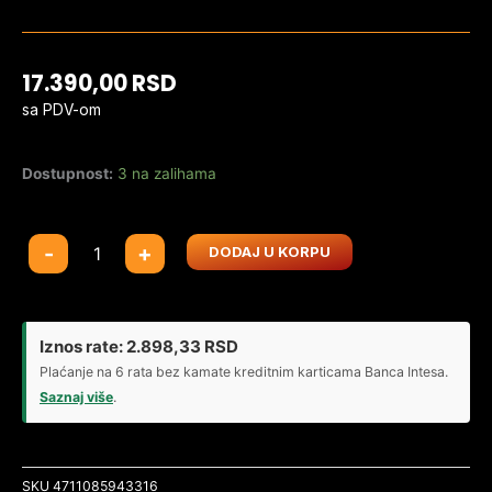
17.390,00
RSD
sa PDV-om
Dostupnost:
3 na zalihama
Memorija
-
+
DODAJ U KORPU
DDR4
16GB
3200
MHz
Iznos rate:
2.898,33
RSD
AData
Plaćanje na 6 rata bez kamate kreditnim karticama Banca Intesa.
XPG
Saznaj više
.
ARGB
AX4U320016G16A-
SBKD35G
SKU
4711085943316
količina