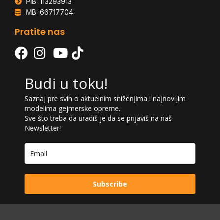
PIB: 113293913
MB: 66717704
Pratite nas
Budi u toku!
Saznaj pre svih o aktuelnim sniženjima i najnovijim
modelima gejmerske opreme.
Sve što treba da uradiš je da se prijaviš na naš
Newsletter!
Subscribe