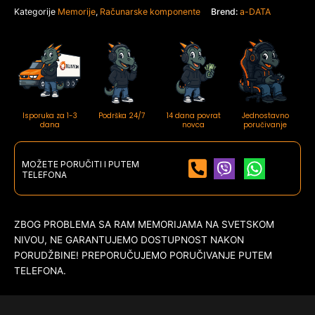
Kategorije
Memorije
,
Računarske komponente
Brend:
a-DATA
Isporuka za 1-3
Podrška 24/7
14 dana povrat
Jednostavno
dana
novca
poručivanje
MOŽETE PORUČITI I PUTEM
TELEFONA
ZBOG PROBLEMA SA RAM MEMORIJAMA NA SVETSKOM
NIVOU, NE GARANTUJEMO DOSTUPNOST NAKON
PORUDŽBINE! PREPORUČUJEMO PORUČIVANJE PUTEM
TELEFONA.