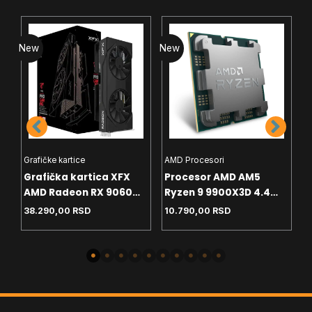
New
New
N
Grafičke kartice
AMD Procesori
I
Grafička kartica XFX
Procesor AMD AM5
P
AMD Radeon RX 9060
Ryzen 9 9900X3D 4.4
P
8GB SWFT Gaming
GHz Tray
G
38.290,00
RSD
10.790,00
RSD
2
Edition – Black Box