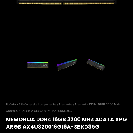
Početna
/
Računarske komponente
/
Memorije
/ Memorija DDR4 16GB 3200 MHz
AData XPG ARGB AX4U320016G16A-SBKD35G
MEMORIJA DDR4 16GB 3200 MHZ ADATA XPG
ARGB AX4U320016G16A-SBKD35G