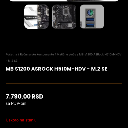
Početna
/
Računarske komponente
/
Matične ploče
/ MB s1200 ASRock H510M-HDV
- M.2 SE
MB S1200 ASROCK H510M-HDV - M.2 SE
7.790,00
RSD
sa PDV-om
Uskoro na stanju