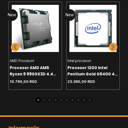
New
New
N
AMD Procesori
Intel procesori
H
Procesor AMD AM5
Procesor 1200 Intel
C
Ryzen 9 9900X3D 4.4
Pentium Gold G6400 4.0
T
GHz Tray
GHz Tray
White
10.790,00
RSD
23.390,00
RSD
4
-
Informacije