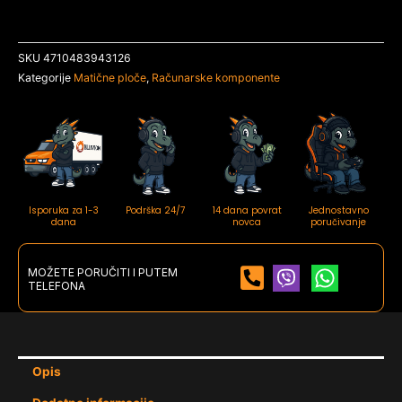
SKU
4710483943126
Kategorije
Matične ploče
,
Računarske komponente
Isporuka za 1-3
Podrška 24/7
14 dana povrat
Jednostavno
dana
novca
poručivanje
MOŽETE PORUČITI I PUTEM
TELEFONA
Opis