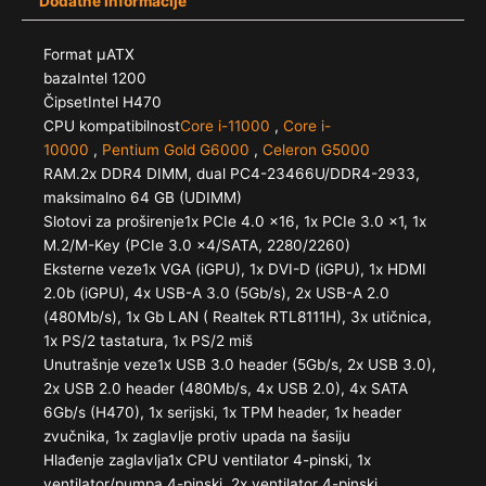
Dodatne informacije
Format µATX
bazaIntel 1200
ČipsetIntel H470
CPU kompatibilnost
Core i-11000
,
Core i-
10000
,
Pentium Gold G6000
,
Celeron G5000
RAM.2x DDR4 DIMM, dual PC4-23466U/DDR4-2933,
maksimalno 64 GB (UDIMM)
Slotovi za proširenje1x PCIe 4.0 x16, 1x PCIe 3.0 x1, 1x
M.2/​M-Key (PCIe 3.0 x4/​SATA, 2280/​2260)
Eksterne veze1x VGA (iGPU), 1x DVI-D (iGPU), 1x HDMI
2.0b (iGPU), 4x USB-A 3.0 (5Gb/​s), 2x USB-A 2.0
(480Mb/​s), 1x Gb LAN ( Realtek RTL8111H), 3x utičnica,
1x PS/​2 tastatura, 1x PS/​2 miš
Unutrašnje veze1x USB 3.0 header (5Gb/​s, 2x USB 3.0),
2x USB 2.0 header (480Mb/​s, 4x USB 2.0), 4x SATA
6Gb/s (H470), 1x serijski, 1x TPM header, 1x header
zvučnika, 1x zaglavlje protiv upada na šasiju
Hlađenje zaglavlja1x CPU ventilator 4-pinski, 1x
ventilator/pumpa 4-pinski, 2x ventilator 4-pinski