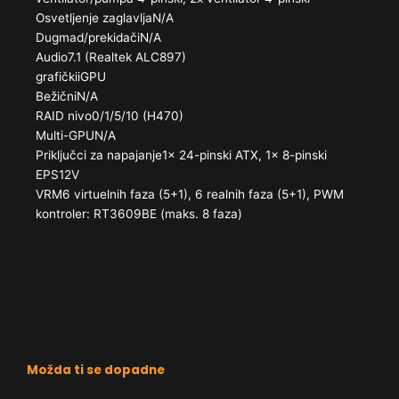
Osvetljenje zaglavljaN/​A
Dugmad/prekidačiN/​A
Audio7.1 (Realtek ALC897)
grafičkiiGPU
BežičniN/​A
RAID nivo0/​1/​5/​10 (H470)
Multi-GPUN/​A
Priključci za napajanje1x 24-pinski ATX, 1x 8-pinski
EPS12V
VRM6 virtuelnih faza (5+1), 6 realnih faza (5+1), PWM
kontroler: RT3609BE (maks. 8 faza)
Možda ti se dopadne