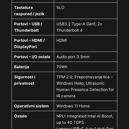
Tastatura
SLO
raspored / jezik
Portovi – USB /
USB3.2 Type-A Gen1; 2x
Thunderbolt
Thunderbolt 4
Portovi – HDMI /
HDMI
DisplayPort
Portovi – I/O ostalo
Audio port 3.5mm
Baterija
70Wh
Sigurnost i
TPM 2.0; Prepoznavanje lica –
privatnost
Windows Hello; Ultrasonic
Human Presence Detection for
IR camera
Operativni sistem
Windows 11 Home
Ostalo
NPU: Integrated Intel AI Boost,
up to 40 TOPS
Lenovo USB-C 4-in-1 Hub Gen