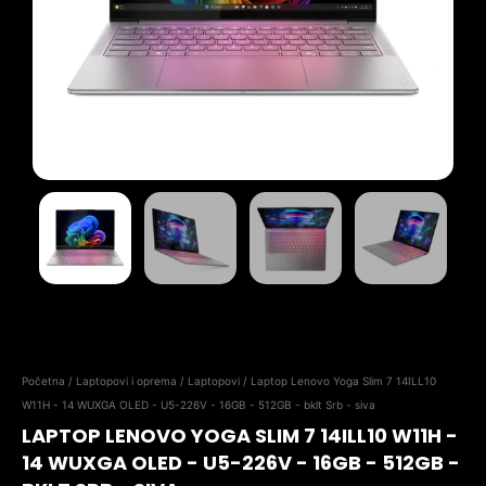
Početna
/
Laptopovi i oprema
/
Laptopovi
/ Laptop Lenovo Yoga Slim 7 14ILL10
W11H - 14 WUXGA OLED - U5-226V - 16GB - 512GB - bklt Srb - siva
LAPTOP LENOVO YOGA SLIM 7 14ILL10 W11H -
14 WUXGA OLED - U5-226V - 16GB - 512GB -