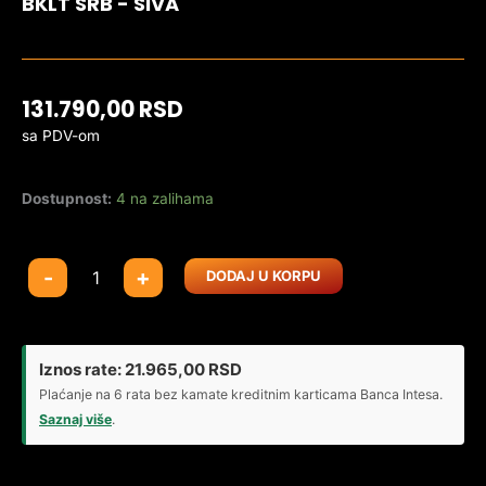
BKLT SRB - SIVA
131.790,00
RSD
sa PDV-om
Dostupnost:
4 na zalihama
Laptop
-
+
DODAJ U KORPU
Lenovo
Yoga
Slim
7
Iznos rate:
21.965,00
RSD
14ILL10
Plaćanje na 6 rata bez kamate kreditnim karticama Banca Intesa.
W11H/14
Saznaj više
.
WUXGA
OLED/U5-
226V/16GB/512GB/bklt