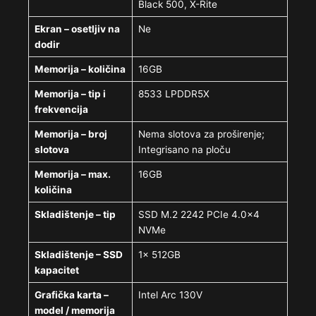
Black 500, X-Rite
Ekran – osetljiv na
Ne
dodir
Memorija – količina
16GB
Memorija – tip i
8533 LPDDR5X
frekvencija
Memorija – broj
Nema slotova za proširenje;
slotova
Integrisano na ploču
Memorija – max.
16GB
količina
Skladištenje – tip
SSD M.2 2242 PCIe 4.0×4
NVMe
Skladištenje – SSD
1x 512GB
kapacitet
Grafička karta –
Intel Arc 130V
model / memorija