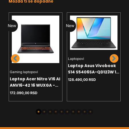
Možda ti se dopadne
New
New
N
Laptopovi
Laptop Asus Vivobook
e
S14 S5406SA-QD123W 14
Gaming laptopovi
L
S
WUXGA OLED - U7-256V
Laptop Acer Nitro V16 AI
A
128.490,00
RSD
- 16GB - NVMe 512GB -
ANV16-42 16 WUXGA -
M
Win11 home - SR
R5-240 - 16GB - NVMe
G
172.090,00
RSD
2
1TB - RTX5060 8GB -
backlit