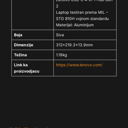
2
Laptop testiran prema MIL –
STD 810H vojnom standardu
Materijal: Aluminijum
Boja
Siva
Dimenzije
312×219.3×13.9mm
Težina
1.19kg
Link ka
https://www.lenovo.com/
proizvodjacu