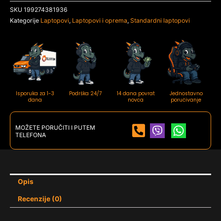
SKU
199274381936
Srb/siva
Kategorije
Laptopovi
,
Laptopovi i oprema
,
Standardni laptopovi
količina
Isporuka za 1-3
Podrška 24/7
14 dana povrat
Jednostavno
dana
novca
poručivanje
MOŽETE PORUČITI I PUTEM
TELEFONA
Opis
Recenzije (0)