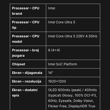
Processor – CPU
Intel
brand
Processor – CPU
Intel Core Ultra 5
tip
Processor – CPU
Intel Core Ultra 5 226V 4.5GHz
model
Processor – broj
8 (4+4)
jezgara
Chipset
Intel SoC Platform
Ekran – dijagonala
14″
Ekran – rezolucija
1920×1200
Ekran – dodatni
OLED 600nits (peak) / 400nits
opis
(typical) Glossy, 100% DCI-P3,
60Hz, Eyesafe, Dolby Vision,
Flicker Free, DisplayHDR True