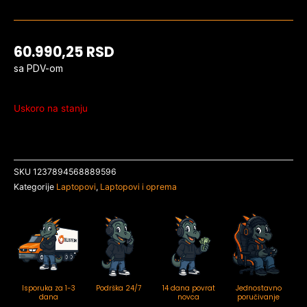
60.990,25
RSD
sa PDV-om
Uskoro na stanju
SKU
1237894568889596
Kategorije
Laptopovi
,
Laptopovi i oprema
Isporuka za 1-3
Podrška 24/7
14 dana povrat
Jednostavno
dana
novca
poručivanje