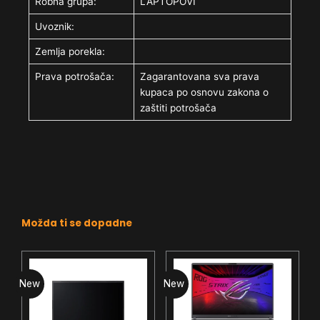
Robna grupa:
LAPTOPOVI
Uvoznik:
Zemlja porekla:
Prava potrošača:
Zagarantovana sva prava
kupaca po osnovu zakona o
zaštiti potrošača
Možda ti se dopadne
New
New
N