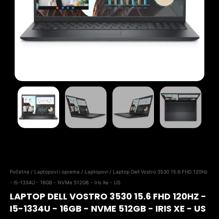
Početna
/
Laptopovi i oprema
/
Laptopovi
/ Laptop Dell Vostro 3530 15.6 FHD 120Hz
- i5-1334U - 16GB - NVMe 512GB - Iris Xe - US
LAPTOP DELL VOSTRO 3530 15.6 FHD 120HZ -
I5-1334U - 16GB - NVME 512GB - IRIS XE - US