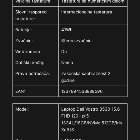
Veličina tastature:
Tastatura sa numeričkim delom
Slovni raspored
Internacionalna tastarura
tastature:
Baterija:
41Wh
Zvučnici:
Stereo zvučnici
Web kamera:
Da
Optički uređaj:
Nema
Prava potrošača:
Zakonska saobraznost 2
godine
EAN:
1237894568889596
Model:
Laptop Dell Vostro 3530 15.6
FHD 120Hz/i5-
1334U/16GB/NVMe 512GB/Iris
Xe/US