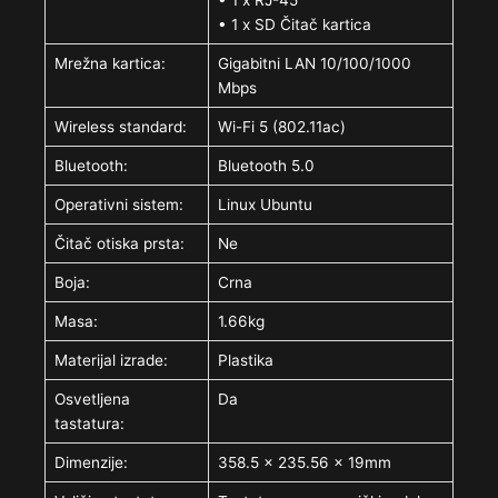
• 1 x RJ-45
• 1 x SD Čitač kartica
Mrežna kartica:
Gigabitni LAN 10/100/1000
Mbps
Wireless standard:
Wi-Fi 5 (802.11ac)
Bluetooth:
Bluetooth 5.0
Operativni sistem:
Linux Ubuntu
Čitač otiska prsta:
Ne
Boja:
Crna
Masa:
1.66kg
Materijal izrade:
Plastika
Osvetljena
Da
tastatura:
Dimenzije:
358.5 x 235.56 x 19mm