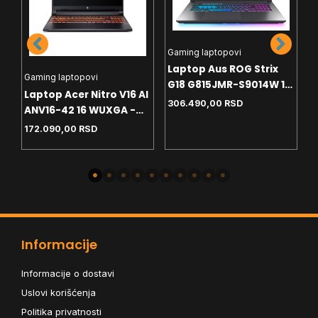
L
Gaming laptopovi
L
Laptop Aus ROG Strix
S
Gaming laptopovi
G18 G815JMR-S9014W 18
W
Laptop Acer Nitro V16 AI
1
2.5K - i7-14650HX -
306.490,00
RSD
-
ANV16-42 16 WUXGA -
32GB - 1TB - RTX5060
W
GB
R5-240 - 16GB - NVMe
172.090,00
RSD
8GB - Win11 home+ranac
1TB - RTX5060 8GB -
backlit
Informacije
Informacije o dostavi
Uslovi korišćenja
Politika privatnosti