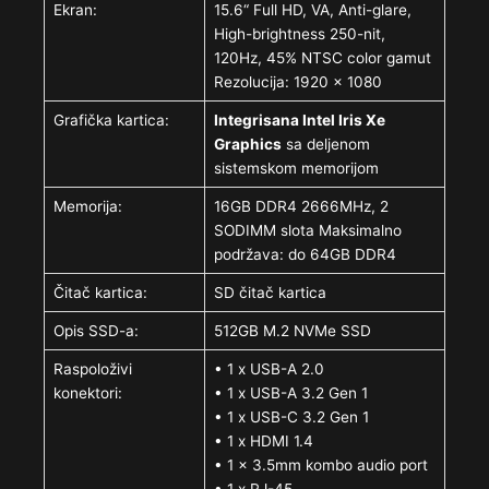
Ekran:
15.6“ Full HD, VA, Anti-glare,
High-brightness 250-nit,
120Hz, 45% NTSC color gamut
Rezolucija: 1920 x 1080
Grafička kartica:
Integrisana Intel Iris Xe
Graphics
sa deljenom
sistemskom memorijom
Memorija:
16GB DDR4 2666MHz, 2
SODIMM slota Maksimalno
podržava: do 64GB DDR4
Čitač kartica:
SD čitač kartica
Opis SSD-a:
512GB M.2 NVMe SSD
Raspoloživi
• 1 x USB-A 2.0
konektori:
• 1 x USB-A 3.2 Gen 1
• 1 x USB-C 3.2 Gen 1
• 1 x HDMI 1.4
• 1 x 3.5mm kombo audio port