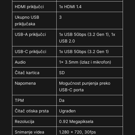
HDMI priključci
1x HDMI 1.4
Ukupno USB
3
priključaka
USB-A priključci
1x USB 5Gbps (3.2 Gen 1), 1x
USB 2.0
USB-C priključci
1x USB 5Gbps (3.2 Gen 1)
Audio
1x 3.5mm (izlaz i mikrofon)
Čitač kartica
SD
Napomena
Mogućnost punjenja preko
USB-C porta
TPM
Da
Čitač otiska prsta
Ugrađen
Rezolucija
0.92 Megapiksela
Snimanje videa
1.280 x 720, 30fps