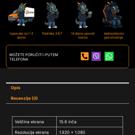
Isporuka za 1-3
Podrška 24/7
14 dana povrat
Jednostavno
dana
novca
poručivanje
MOŽETE PORUČITI I PUTEM
TELEFONA
Opis
Recenzije (0)
Veličina ekrana
15.6 inča
Rezolucija ekrana
1.920 x 1.080