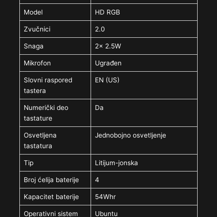
Model
HD RGB
Zvučnici
2.0
Snaga
2x 2.5W
Mikrofon
Ugrađen
Slovni raspored
EN (US)
tastera
Numerički deo
Da
tastature
Osvetljena
Jednobojno osvetljenje
tastatura
Tip
Litijum-jonska
Broj ćelija baterije
4
Kapacitet baterije
54Whr
Operativni sistem
Ubuntu