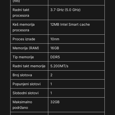
(niti)
Radni takt
3.7 GHz (5.0 GHz)
procesora
Keš memorija
12MB Intel Smart cache
procesora
Proces izrade
10nm
Memorija (RAM)
16GB
Tip memorije
DDR5
Radni takt memorije
5.200MT/s
Broj slotova
2
Popunjeni slotovi
1
Slobodni slotovi
1
Maksimalno
32GB
podržano