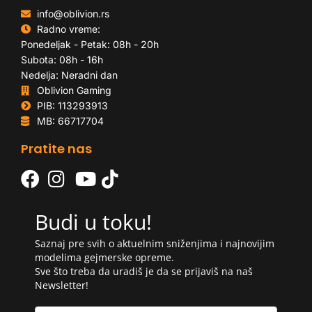
info@oblivion.rs
Radno vreme:
Ponedeljak - Petak: 08h - 20h
Subota: 08h - 16h
Nedelja: Neradni dan
Oblivion Gaming
PIB: 113293913
MB: 66717704
Pratite nas
Budi u toku!
Saznaj pre svih o aktuelnim sniženjima i najnovijim
modelima gejmerske opreme.
Sve što treba da uradiš je da se prijaviš na naš
Newsletter!