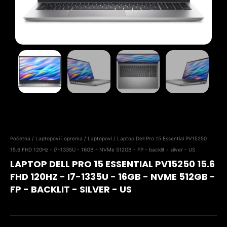
Početna
/
Laptopovi i oprema
/
Laptopovi
/ Laptop Dell Pro 15 Essential PV15250
15.6 FHD 120Hz - i7-1335U - 16GB - NVMe 512GB - FP - backlit - silver - US
LAPTOP DELL PRO 15 ESSENTIAL PV15250 15.6
FHD 120HZ - I7-1335U - 16GB - NVME 512GB -
FP - BACKLIT - SILVER - US