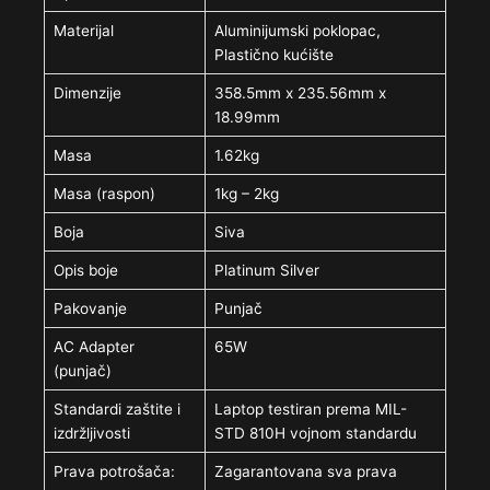
Materijal
Aluminijumski poklopac,
Plastično kućište
Dimenzije
358.5mm x 235.56mm x
18.99mm
Masa
1.62kg
Masa (raspon)
1kg – 2kg
Boja
Siva
Opis boje
Platinum Silver
Pakovanje
Punjač
AC Adapter
65W
(punjač)
Standardi zaštite i
Laptop testiran prema MIL-
izdržljivosti
STD 810H vojnom standardu
Prava potrošača:
Zagarantovana sva prava