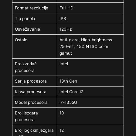
Format rezolucije
Full HD
Tip panela
IPS
Osvežavanje
120Hz
Ostalo
Anti-glare, High-brightness
250-nit, 45% NTSC color
gamut
Proizvođač
Intel
procesora
Serija procesora
13th Gen
Klasa procesora
Intel Core i7
Model procesora
i7-1355U
Broj jezgara
10
procesora
Broj logičkih jezgara
12