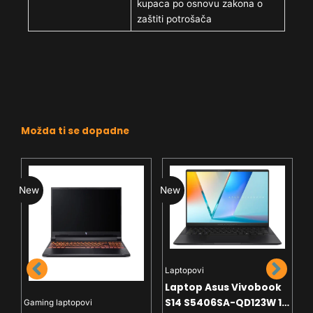
kupaca po osnovu zakona o
zaštiti potrošača
Možda ti se dopadne
New
New
N
Laptopovi
Laptop Asus Vivobook
e
S14 S5406SA-QD123W 14
Gaming laptopovi
L
S