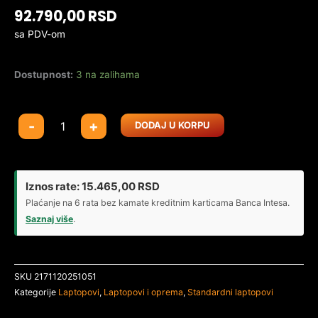
92.790,00
RSD
sa PDV-om
Dostupnost:
3 na zalihama
Laptop
-
+
DODAJ U KORPU
Dell
Pro
15
Essential
Iznos rate:
15.465,00
RSD
PV15250
Plaćanje na 6 rata bez kamate kreditnim karticama Banca Intesa.
15.6
Saznaj više
.
FHD
120Hz/i7-
1335U/16GB/NVMe
SKU
2171120251051
512GB/FP/backlit/silver/US
Kategorije
Laptopovi
,
Laptopovi i oprema
,
Standardni laptopovi
količina