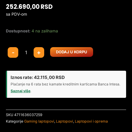
252.690,00
RSD
sa PDV-om
Dostupnost:
4 na zalihama
Laptop
-
+
DODAJ U KORPU
Asus
Tuf
Gaming
F16
Iznos rate:
42.115,00
RSD
FX608JPR-
Plaćanje na 6 rata bez kamate kreditnim karticama Banca Intesa.
QT002
Saznaj više
.
QHD+
IPS
165Hz/i7-
SKU
4711636037259
14650HX/32GB/1TB/RTX5070
Kategorije
Gaming laptopovi
,
Laptopovi
,
Laptopovi i oprema
8GB
količina