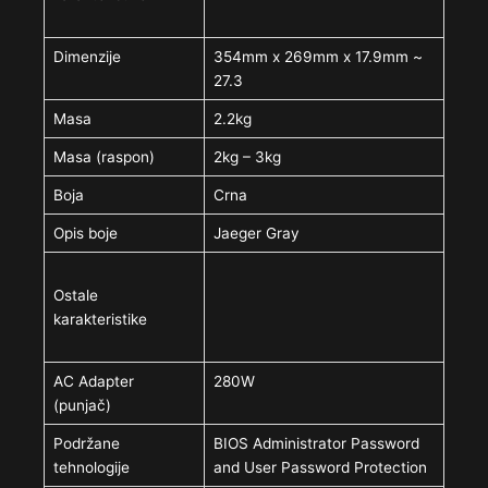
Dimenzije
354mm x 269mm x 17.9mm ~
27.3
Masa
2.2kg
Masa (raspon)
2kg – 3kg
Boja
Crna
Opis boje
Jaeger Gray
Ostale
karakteristike
AC Adapter
280W
(punjač)
Podržane
BIOS Administrator Password
tehnologije
and User Password Protection