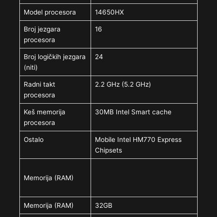
Model procesora
14650HX
Broj jezgara
16
procesora
Broj logičkih jezgara
24
(niti)
Radni takt
2.2 GHz (5.2 GHz)
procesora
Keš memorija
30MB Intel Smart cache
procesora
Ostalo
Mobile Intel HM770 Express
Chipsets
Memorija (RAM)
Memorija (RAM)
32GB