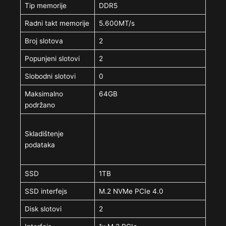
Tip memorije
DDR5
Radni takt memorije
5.600MT/s
Broj slotova
2
Popunjeni slotovi
2
Slobodni slotovi
0
Maksimalno
64GB
podržano
Skladištenje
podataka
SSD
1TB
SSD interfejs
M.2 NVMe PCIe 4.0
Disk slotovi
2