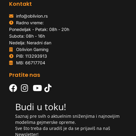
Kontakt
info@oblivion.rs
Radno vreme:
Ponedeljak - Petak: 08h - 20h
Subota: 08h - 16h
Nedelja: Neradni dan
Oblivion Gaming
PIB: 113293913
MB: 66717704
Pratite nas
Budi u toku!
Saznaj pre svih o aktuelnim sniženjima i najnovijim
modelima gejmerske opreme.
Sve što treba da uradiš je da se prijaviš na naš
Newsletter!