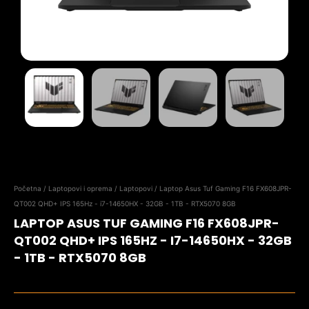
Početna
/
Laptopovi i oprema
/
Laptopovi
/ Laptop Asus Tuf Gaming F16 FX608JPR-
QT002 QHD+ IPS 165Hz - i7-14650HX - 32GB - 1TB - RTX5070 8GB
LAPTOP ASUS TUF GAMING F16 FX608JPR-
QT002 QHD+ IPS 165HZ - I7-14650HX - 32GB
- 1TB - RTX5070 8GB