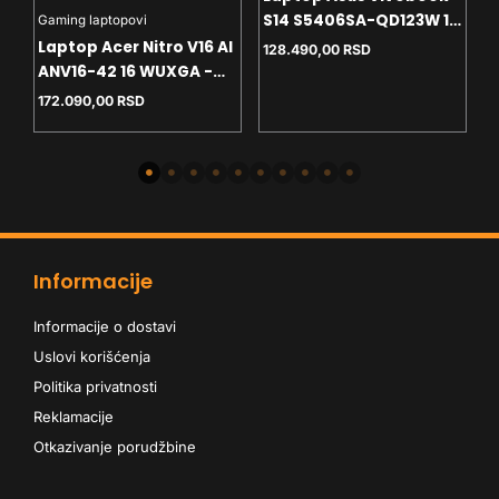
e
S14 S5406SA-QD123W 14
Gaming laptopovi
L
S
WUXGA OLED - U7-256V
Laptop Acer Nitro V16 AI
A
128.490,00
RSD
- 16GB - NVMe 512GB -
ANV16-42 16 WUXGA -
M
Win11 home - SR
R5-240 - 16GB - NVMe
G
172.090,00
RSD
2
1TB - RTX5060 8GB -
backlit
Informacije
Informacije o dostavi
Uslovi korišćenja
Politika privatnosti
Reklamacije
Otkazivanje porudžbine