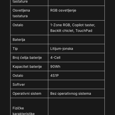
tastature
Osvetljena
RGB osvetljenje
tastatura
Ostalo
1-Zone RGB, Copilot taster,
Backlit chiclet, TouchPad
Baterija
Tip
Litijum-jonska
Broj ćelija baterije
4-Cell
Kapacitet baterije
90Wh
Ostalo
4S1P
Softver
Operativni sistem
Bez operativnog sistema
Fizičke
karakteristike