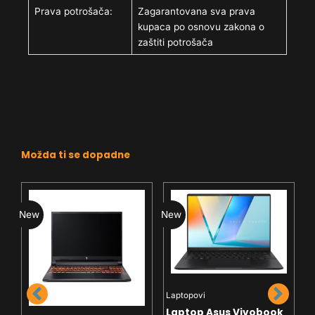
Prava potrošača:
Zagarantovana sva prava
kupaca po osnovu zakona o
zaštiti potrošača
Možda ti se dopadne
New
New
N
Laptopovi
Laptop Asus Vivobook