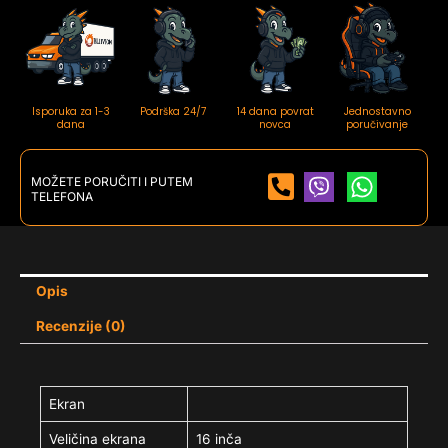
Isporuka za 1-3
Podrška 24/7
14 dana povrat
Jednostavno
dana
novca
poručivanje
MOŽETE PORUČITI I PUTEM
TELEFONA
Opis
Recenzije (0)
Ekran
Veličina ekrana
16 inča