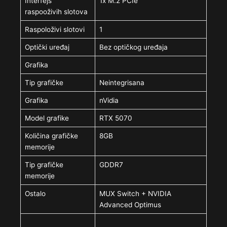
Interfejs
1x M.2 PCIe
raspooživih slotova
Raspoloživi slotovi
1
Optički uređaj
Bez optičkog uređaja
Grafika
Tip grafičke
Neintegrisana
Grafika
nVidia
Model grafike
RTX 5070
Količina grafičke
8GB
memorije
Tip grafičke
GDDR7
memorije
Ostalo
MUX Switch + NVIDIA
Advanced Optimus