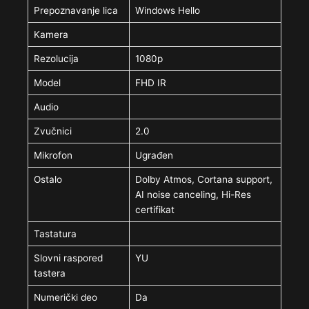
Prepoznavanje lica
Windows Hello
Kamera
Rezolucija
1080p
Model
FHD IR
Audio
Zvučnici
2.0
Mikrofon
Ugrađen
Ostalo
Dolby Atmos, Cortana support,
AI noise canceling, Hi-Res
certifikat
Tastatura
Slovni raspored
YU
tastera
Numerički deo
Da