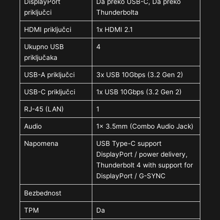
DisplayPort
Da preko USB-C, Da preko
priključci
Thunderbolta
HDMI priključci
1x HDMI 2.1
Ukupno USB
4
priključaka
USB-A priključci
3x USB 10Gbps (3.2 Gen 2)
USB-C priključci
1x USB 10Gbps (3.2 Gen 2)
RJ-45 (LAN)
1
Audio
1x 3.5mm (Combo Audio Jack)
Napomena
USB Type-C support
DisplayPort / power delivery,
Thunderbolt 4 with support for
DisplayPort / G-SYNC
Bezbednost
TPM
Da