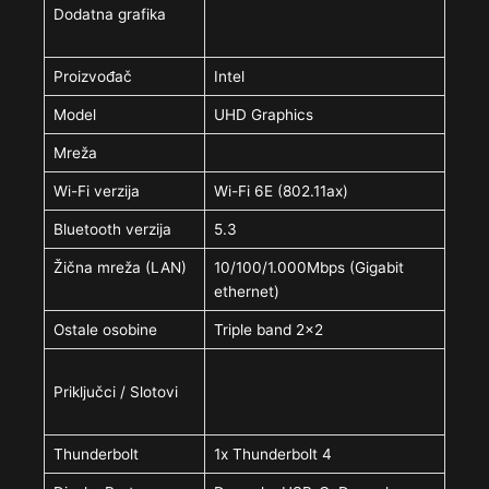
Dodatna grafika
Proizvođač
Intel
Model
UHD Graphics
Mreža
Wi-Fi verzija
Wi-Fi 6E (802.11ax)
Bluetooth verzija
5.3
Žična mreža (LAN)
10/100/1.000Mbps (Gigabit
ethernet)
Ostale osobine
Triple band 2×2
Priključci / Slotovi
Thunderbolt
1x Thunderbolt 4