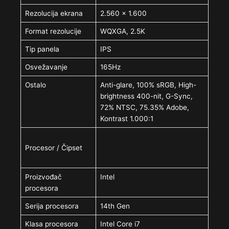
Rezolucija ekrana
2.560 x 1.600
Format rezolucije
WQXGA, 2.5K
Tip panela
IPS
Osvežavanje
165Hz
Ostalo
Anti-glare, 100% sRGB, High-
brightness 400-nit, G-Sync,
72% NTSC, 75.35% Adobe,
Kontrast 1.000:1
Procesor / Čipset
Proizvođač
Intel
procesora
Serija procesora
14th Gen
Klasa procesora
Intel Core i7