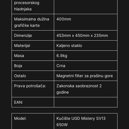
procesorskog
hladnjaka
Maksimalna dužina
400mm
grafičke karte
Dimenzije
453mm x 450mm x 235mm
Materijal
Kaljeno staklo
Masa
6.9kg
Boja
Crna
Ostalo
Magnetni filter za prašinu gore
Prava potrošača:
Zakonska saobraznost 2
godine
EAN:
Model:
Kućište UGD Mistery SV13
650W