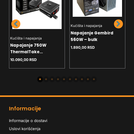
Kućišta i napajanja
K
Napajanje Gembird
N
Kućišta i napajanja
560W – bulk
G
Napajanje 750W
1.890,00
RSD
B
1
ThermalTake
Toughpower GX3 SE 80+
10.090,00
RSD
Bronze ATX3.1
Informacije
Informacije o dostavi
Uslovi korišćenja