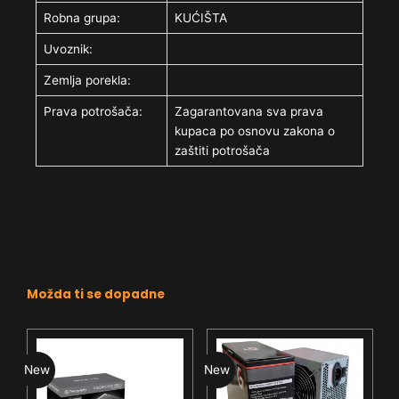
Robna grupa:
KUĆIŠTA
Uvoznik:
Zemlja porekla:
Prava potrošača:
Zagarantovana sva prava
kupaca po osnovu zakona o
zaštiti potrošača
Možda ti se dopadne
New
New
N