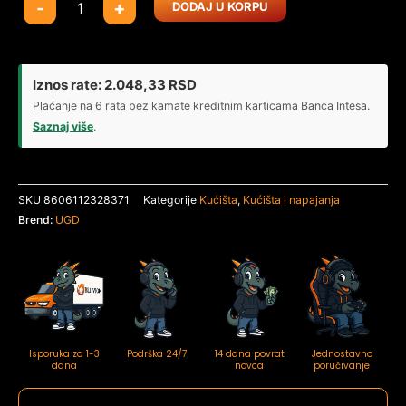
Kućište
-
+
DODAJ U KORPU
UGD
Mistery
SV13
650W
Iznos rate:
2.048,33
RSD
količina
Plaćanje na 6 rata bez kamate kreditnim karticama Banca Intesa.
Saznaj više
.
SKU
8606112328371
Kategorije
Kućišta
,
Kućišta i napajanja
Brend:
UGD
Isporuka za 1-3
Podrška 24/7
14 dana povrat
Jednostavno
dana
novca
poručivanje