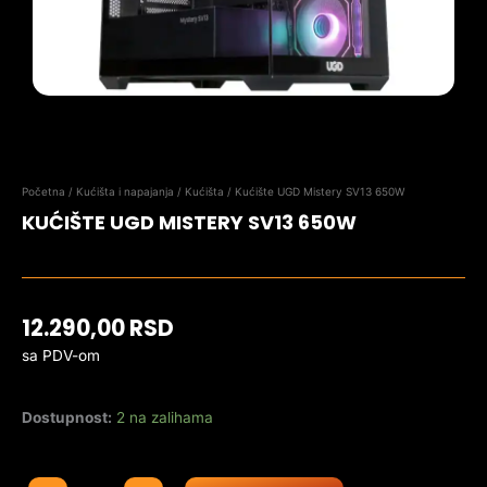
Početna
/
Kućišta i napajanja
/
Kućišta
/ Kućište UGD Mistery SV13 650W
KUĆIŠTE UGD MISTERY SV13 650W
12.290,00
RSD
sa PDV-om
Dostupnost:
2 na zalihama