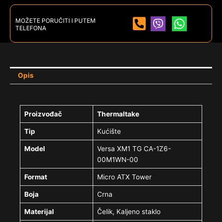
MOŽETE PORUČITI I PUTEM
TELEFONA
Opis
Proizvođač
Thermaltake
Tip
Kućište
Model
Versa XM1 TG CA-1Z6-
00M1WN-00
Format
Micro ATX Tower
Boja
Crna
Materijal
Čelik, Kaljeno staklo