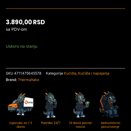
3.890,00
RSD
sa PDV-om
Uskoro na stanju
SKU
4711475645578
Kategorije
Kućišta
,
Kućišta i napajanja
Brend:
Thermaltake
Isporuka za 1-3
Podrška 24/7
14 dana povrat
Jednostavno
dana
novca
poručivanje