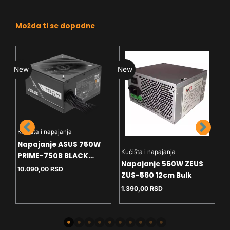
Možda ti se dopadne
New
New
Kućišta i napajanja
Napajanje ASUS 750W
Kućišta i napajanja
K
PRIME-750B BLACK
Napajanje 560W ZEUS
D
ATX12V 80+ Bronze
10.090,00
RSD
M
ZUS-560 12cm Bulk
p
Modularno
1.390,00
RSD
9