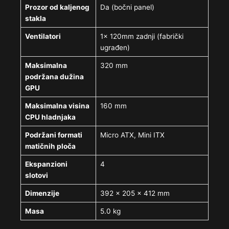
Prozor od kaljenog
Da (bočni panel)
stakla
Ventilatori
1x 120mm zadnji (fabrički
ugrađen)
Maksimalna
320 mm
podržana dužina
GPU
Maksimalna visina
160 mm
CPU hladnjaka
Podržani formati
Micro ATX, Mini ITX
matičnih ploča
Ekspanzioni
4
slotovi
Dimenzije
392 x 205 x 412 mm
Masa
5.0 kg