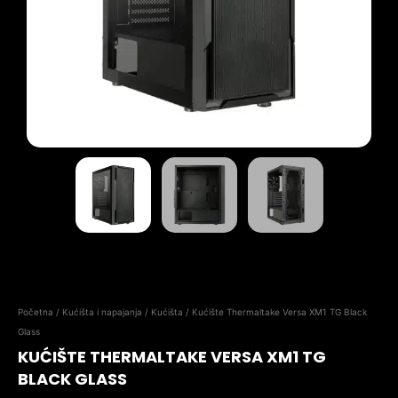
Početna
/
Kućišta i napajanja
/
Kućišta
/ Kućište Thermaltake Versa XM1 TG Black
Glass
KUĆIŠTE THERMALTAKE VERSA XM1 TG
BLACK GLASS