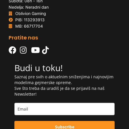
Subota: 08h - 16h
Nedelja: Neradni dan
Oblivion Gaming
PIB: 113293913
MB: 66717704
Pratite nas
Budi u toku!
Saznaj pre svih o aktuelnim sniženjima i najnovijim
modelima gejmerske opreme.
Sve što treba da uradiš je da se prijaviš na naš
Newsletter!
Subscribe