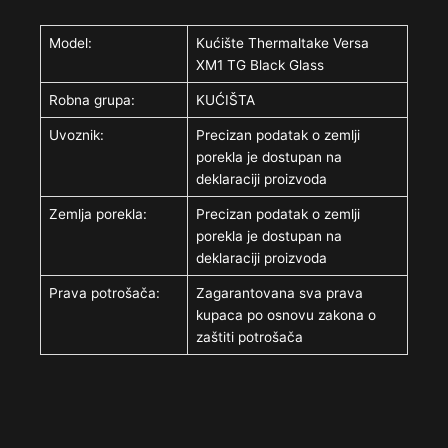
Model:
Kućište Thermaltake Versa
XM1 TG Black Glass
Robna grupa:
KUĆIŠTA
Uvoznik:
Precizan podatak o zemlji
porekla je dostupan na
deklaraciji proizvoda
Zemlja porekla:
Precizan podatak o zemlji
porekla je dostupan na
deklaraciji proizvoda
Prava potrošača:
Zagarantovana sva prava
kupaca po osnovu zakona o
zaštiti potrošača