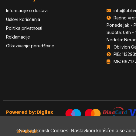
Informacije o dostavi
info@oblivi
Radno vre
Uslovi korišćenja
Ponedeljak - P
Politika privatnosti
Subota: 08h - 
Reklamacije
Nedelja: Nera
Otkazivanje porudžbine
Oblivion G
PIB: 113293
MB: 66717
Powered by: Digilex
Ovaj sajt koristi Cookies. Nastavkom korišćenja se aut
Politiku privatnosti