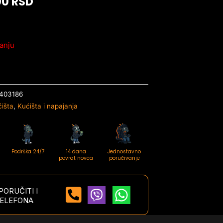
00
RSD
anju
403186
išta
,
Kućišta i napajanja
Podrška 24/7
14 dana
Jednostavno
povrat novca
poručivanje
ORUČITI I
ELEFONA