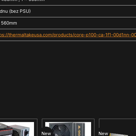
 dnu (bez PSU)
x 560mm
tps://thermaltakeusa.com/products/core-p100-ca-1f1-00d1nn-0
New
New