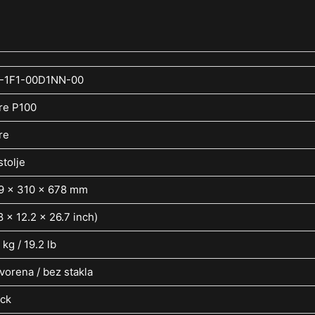
-1F1-00D1NN-00
re P100
re
tolje
9 x 310 x 678 mm
8 x 12.2 x 26.7 inch)
 kg / 19.2 lb
vorena / bez stakla
ack