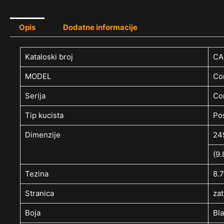
Opis
Dodatne informacije
Kataloski broj
CA
MODEL
Co
Serija
Co
Tip kucista
Pos
Dimenzije
24
(9.
Tezina
8.7
Stranica
zat
Boja
Bl