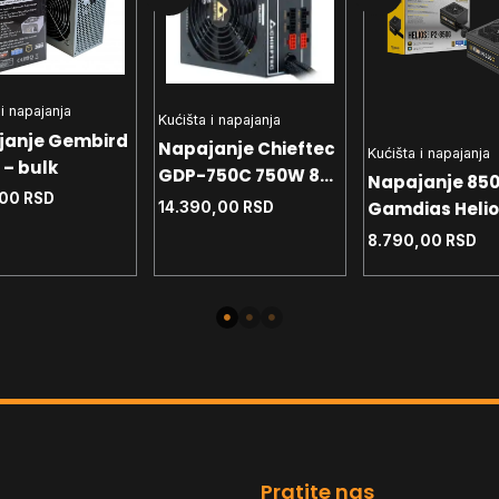
 i napajanja
Kućišta i napajanja
janje Gembird
Napajanje Chieftec
Kućišta i napajanja
– bulk
GDP-750C 750W 80+
Napajanje 85
,00
RSD
Bronze
Gamdias Helio
14.390,00
RSD
850G Gold
8.790,00
RSD
Pratite nas