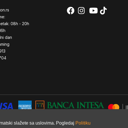
on.rs
me:
etak: 08h - 20h
16h
dni dan
aming
913
704
omatski slažete sa uslovima. Pogledaj