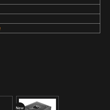
0
New
New