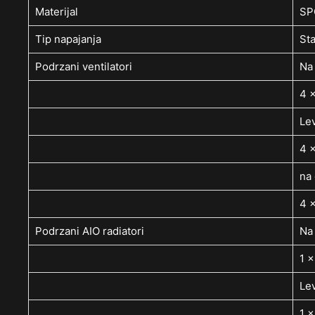
Materijal
SPC
Tip napajanja
St
Podrzani ventilatori
Na
4 
Le
4 
na
4 
Podrzani AIO radiatori
Na
1 
Le
1 