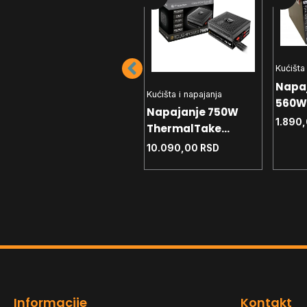
Kućišta
Kućišta i napajanja
Napa
Napajanje ASUS
Kućišta i napajanja
560W 
750W PRIME-750B
Napajanje 750W
BLACK ATX12V 80+
1.890
10.090,00
RSD
ThermalTake
Bronze Modularno
Toughpower GX3 SE
10.090,00
RSD
80+ Bronze ATX3.1
Informacije
Kontakt