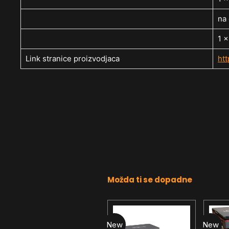
na
1 
Link stranice proizvodjaca
ht
Možda ti se dopadne
New
New
New