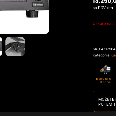
13.290,
sa PDV-om
Uskoro na st
SKU
4717964
Kategorije
Kuć
Isporuka za 1-
3 dana
MOŽETE P
PUTEM T