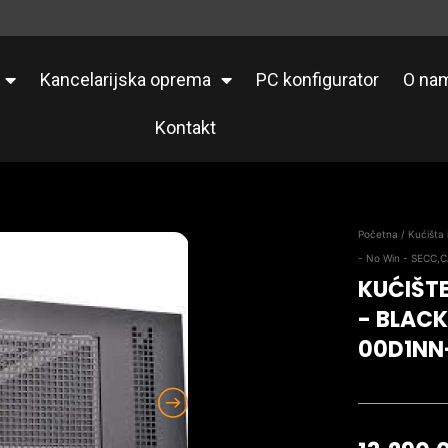
Kancelarijska oprema
PC konfigurator
O na
Kontakt
Početna
/
Kućišta 
- No Win - SECC,
KUĆIŠT
- BLACK
00D1NN