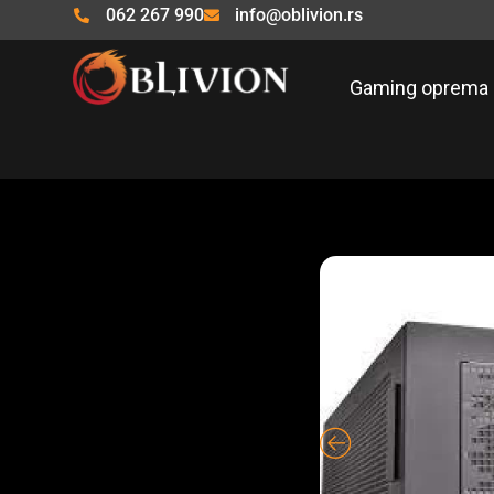
Pređi
062 267 990
info@oblivion.rs
na
sadržaj
Gaming oprema