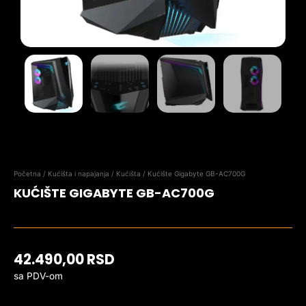
Početna
/
Kućišta i napajanja
/
Kućišta
/ Kućište Gigabyte GB-AC700G
KUĆIŠTE GIGABYTE GB-AC700G
42.490,00
RSD
sa PDV-om