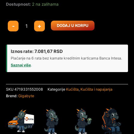
Dostupnost:
2 na zalihama
Kućište
-
+
DODAJ U KORPU
Gigabyte
GB-
AC700G
količina
Iznos rate:
7.081,67
RSD
Plaćanje na 6 rata bez kamate kreditnim karticama Banca Intesa.
Saznaj više
.
SKU
4719331552008
Kategorije
Kućišta
,
Kućišta i napajanja
Brend:
Gigabyte