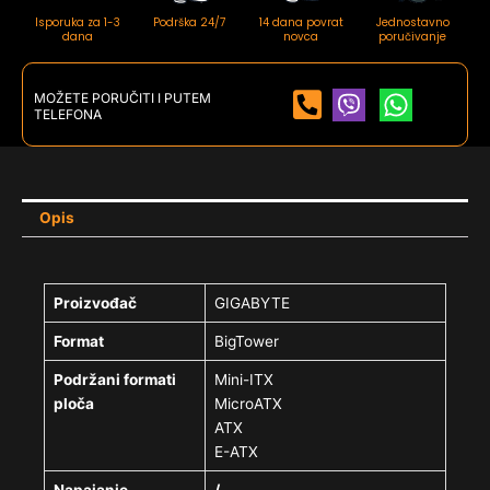
Isporuka za 1-3
Podrška 24/7
14 dana povrat
Jednostavno
dana
novca
poručivanje
MOŽETE PORUČITI I PUTEM
TELEFONA
Opis
Proizvođač
GIGABYTE
Format
BigTower
Podržani formati
Mini-ITX
ploča
MicroATX
ATX
E-ATX