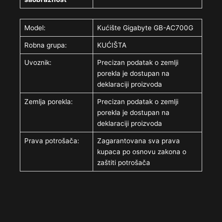
Model:
Kućište Gigabyte GB-AC700G
Robna grupa:
KUĆIŠTA
Uvoznik:
Precizan podatak o zemlji
porekla je dostupan na
deklaraciji proizvoda
Zemlja porekla:
Precizan podatak o zemlji
porekla je dostupan na
deklaraciji proizvoda
Prava potrošača:
Zagarantovana sva prava
kupaca po osnovu zakona o
zaštiti potrošača