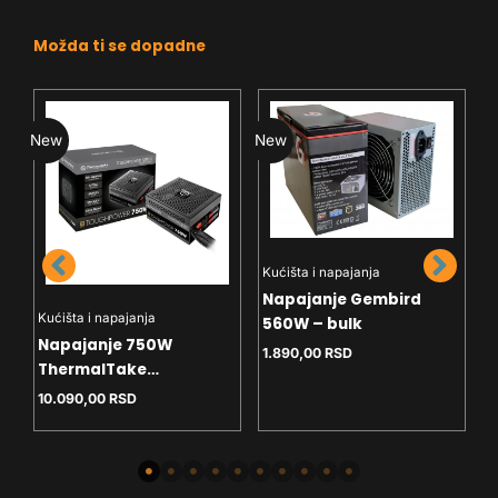
Možda ti se dopadne
New
New
N
Kućišta i napajanja
K
Napajanje Gembird
N
Kućišta i napajanja
560W – bulk
G
Napajanje 750W
1.890,00
RSD
B
1
ThermalTake
Toughpower GX3 SE 80+
10.090,00
RSD
Bronze ATX3.1