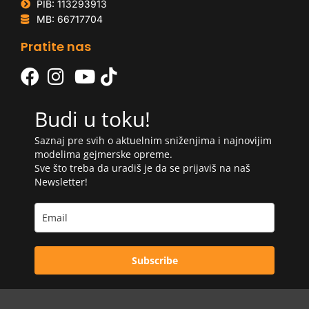
PIB: 113293913
MB: 66717704
Pratite nas
Budi u toku!
Saznaj pre svih o aktuelnim sniženjima i najnovijim
modelima gejmerske opreme.
Sve što treba da uradiš je da se prijaviš na naš
Newsletter!
Subscribe