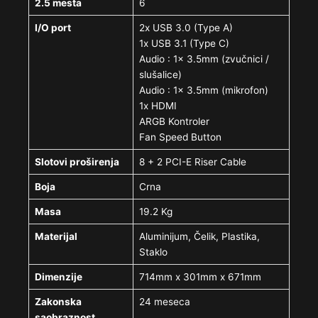
2.5 mesta
6
I/O port
2x USB 3.0 (Type A)
1x USB 3.1 (Type C)
Audio : 1x 3.5mm (zvučnici /
slušalice)
Audio : 1x 3.5mm (mikrofon)
1x HDMI
ARGB Kontroler
Fan Speed Button
Slotovi proširenja
8 + 2 PCI-E Riser Cable
Boja
Crna
Masa
19.2 Kg
Materijal
Aluminijum, Čelik, Plastika,
Staklo
Dimenzije
714mm x 301mm x 671mm
Zakonska
24 meseca
saobraznost