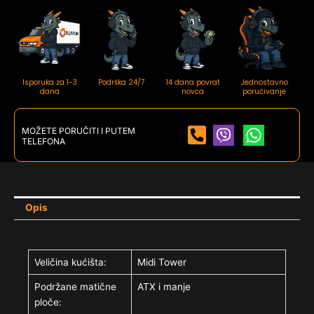
Isporuka za 1-3
Podrška 24/7
14 dana povrat
Jednostavno
dana
novca
poručivanje
MOŽETE PORUČITI I PUTEM
TELEFONA
Opis
Veličina kućišta:
Midi Tower
Podržane matične
ATX i manje
ploče: