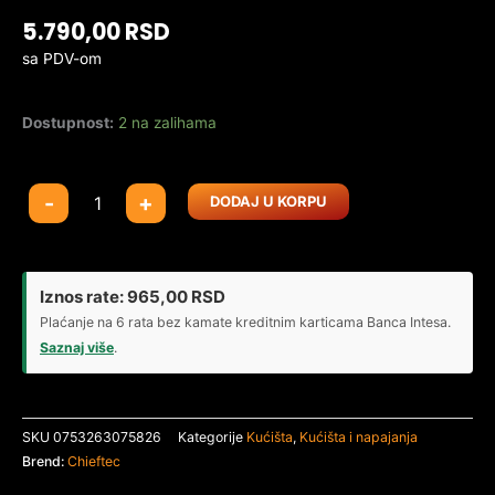
5.790,00
RSD
sa PDV-om
Dostupnost:
2 na zalihama
Kućište
-
+
DODAJ U KORPU
Chieftec
CG-
04B-
OP
Iznos rate:
965,00
RSD
količina
Plaćanje na 6 rata bez kamate kreditnim karticama Banca Intesa.
Saznaj više
.
SKU
0753263075826
Kategorije
Kućišta
,
Kućišta i napajanja
Brend:
Chieftec