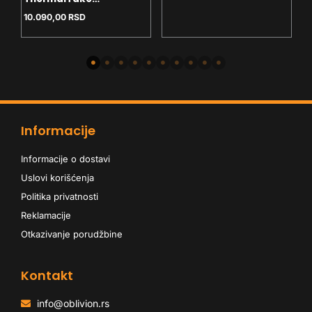
Toughpower GX3 SE 80+
10.090,00
RSD
Bronze ATX3.1
Informacije
Informacije o dostavi
Uslovi korišćenja
Politika privatnosti
Reklamacije
Otkazivanje porudžbine
Kontakt
info@oblivion.rs