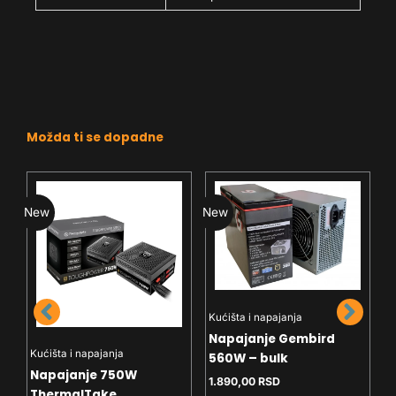
Možda ti se dopadne
New
New
N
Kućišta i napajanja
K
Napajanje Gembird
N
Kućišta i napajanja
560W – bulk
G
Napajanje 750W
1.890,00
RSD
B
1
ThermalTake