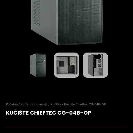
Početna
/
Kućišta i napajanja
/
Kućišta
/ Kućište Chieftec CG-04B-OP
KUĆIŠTE CHIEFTEC CG-04B-OP