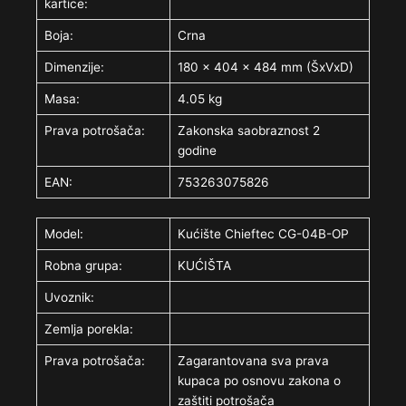
kartice:
Boja:
Crna
Dimenzije:
180 x 404 x 484 mm (ŠxVxD)
Masa:
4.05 kg
Prava potrošača:
Zakonska saobraznost 2
godine
EAN:
753263075826
Model:
Kućište Chieftec CG-04B-OP
Robna grupa:
KUĆIŠTA
Uvoznik:
Zemlja porekla:
Prava potrošača:
Zagarantovana sva prava
kupaca po osnovu zakona o
zaštiti potrošača