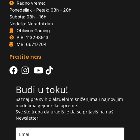
Radno vreme:
Ponedeljak - Petak: 08h - 20h
Subota: 08h - 16h
Nedelja: Neradni dan
Oblivion Gaming
PIB: 113293913
MB: 66717704
Pratite nas
Budi u toku!
Saznaj pre svih o aktuelnim sniženjima i najnovijim
modelima gejmerske opreme.
Sve što treba da uradiš je da se prijaviš na naš
Newsletter!