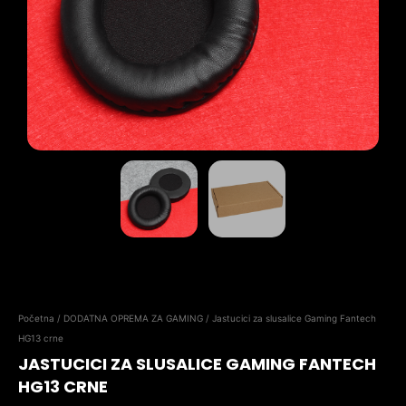
Početna
/
DODATNA OPREMA ZA GAMING
/ Jastucici za slusalice Gaming Fantech
HG13 crne
JASTUCICI ZA SLUSALICE GAMING FANTECH
HG13 CRNE