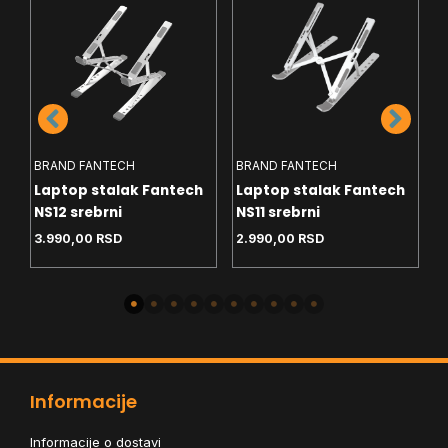
BRAND FANTECH
BRAND FANTECH
B
ch
Laptop stalak Fantech
Laptop stalak Fantech
L
NS12 srebrni
NS11 srebrni
N
3.990,00
RSD
2.990,00
RSD
4
Informacije
Informacije o dostavi