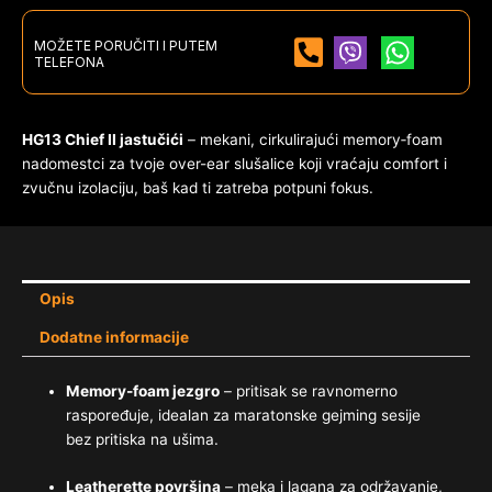
MOŽETE PORUČITI I PUTEM
TELEFONA
HG13 Chief II jastučići
– mekani, cirkulirajući memory‑foam
nadomestci za tvoje over-ear slušalice koji vraćaju comfort i
zvučnu izolaciju, baš kad ti zatreba potpuni fokus.
Opis
Dodatne informacije
Memory-foam jezgro
– pritisak se ravnomerno
raspoređuje, idealan za maratonske gejming sesije
bez pritiska na ušima.
Leatherette površina
– meka i lagana za održavanje,