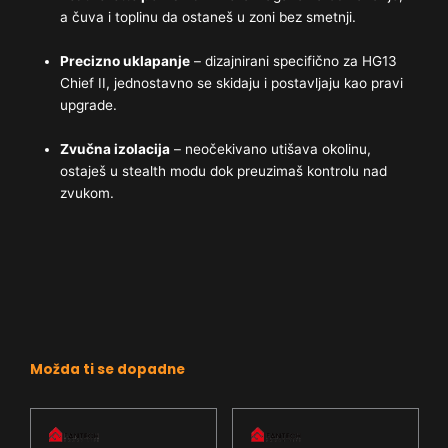
a čuva i toplinu da ostaneš u zoni bez smetnji.
Precizno uklapanje
– dizajnirani specifično za HG13
Chief II, jednostavno se skidaju i postavljaju kao pravi
upgrade.
Zvučna izolacija
– neočekivano utišava okolinu,
ostaješ u stealth modu dok preuzimaš kontrolu nad
zvukom.
Možda ti se dopadne