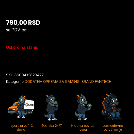
790,00
RSD
sa PDV-om
Uskoro na stanju
SKU
8600412829477
Kategorije
DODATNA OPREMA ZA GAMING
,
BRAND FANTECH
Isporuka za 1-3
Podrška 24/7
14 dana povrat
Jednostavno
dana
novca
poručivanje