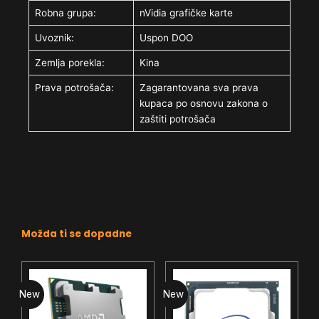
Robna grupa:
nVidia grafičke karte
Uvoznik:
Uspon DOO
Zemlja porekla:
Kina
Prava potrošača:
Zagarantovana sva prava
kupaca po osnovu zakona o
zaštiti potrošača
Možda ti se dopadne
New
New
N