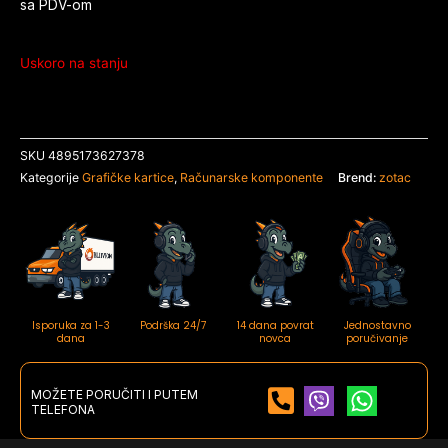
sa PDV-om
Uskoro na stanju
SKU
4895173627378
Kategorije
Grafičke kartice
,
Računarske komponente
Brend:
zotac
Isporuka za 1-3
Podrška 24/7
14 dana povrat
Jednostavno
dana
novca
poručivanje
MOŽETE PORUČITI I PUTEM
TELEFONA