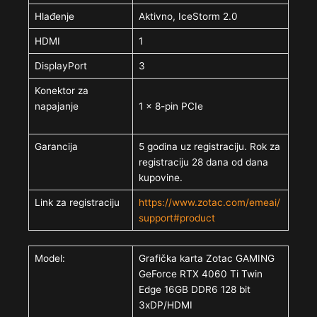
Hlađenje
Aktivno, IceStorm 2.0
HDMI
1
DisplayPort
3
Konektor za
napajanje
1 x 8-pin PCIe
Garancija
5 godina uz registraciju. Rok za
registraciju 28 dana od dana
kupovine.
Link za registraciju
https://www.zotac.com/emeai/
support#product
Model:
Grafička karta Zotac GAMING
GeForce RTX 4060 Ti Twin
Edge 16GB DDR6 128 bit
3xDP/HDMI