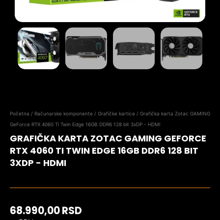
Početna
/
Računarske komponente
/
Grafičke kartice
/ Grafička karta Zotac GAMING
GeForce RTX 4060 Ti Twin Edge 16GB DDR6 128 bit 3xDP - HDMI
GRAFIČKA KARTA ZOTAC GAMING GEFORCE
RTX 4060 TI TWIN EDGE 16GB DDR6 128 BIT
3XDP - HDMI
68.990,00
RSD