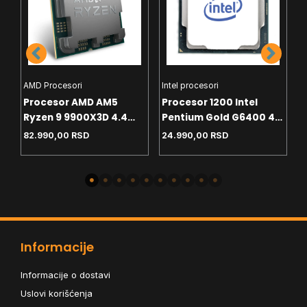
AMD Procesori
Intel procesori
H
Procesor AMD AM5
Procesor 1200 Intel
C
Ryzen 9 9900X3D 4.4
Pentium Gold G6400 4.0
T
GHz Tray
GHz Tray
White
82.990,00
RSD
24.990,00
RSD
4
-
Informacije
Informacije o dostavi
Uslovi korišćenja