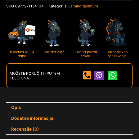
SKU
6977271154104
Kategorija
Gaming tastature
topographic
količina
Isporuka za 1-3
Podrška 24/7
14 dana povrat
Jednostavno
dana
novca
poručivanje
MOŽETE PORUČITI I PUTEM
TELEFONA
Opis
Dodatne informacije
Recenzije (0)