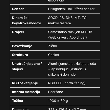
esport čip
Senzor
Prilagođeni Hall Effect senzor
Dinamički
SOCD, RS, DKS, MT, TGL,
keystroke modovi
makroi tastera
Drajver
Samostalno razvijen M HUB
(Web driver / App driver)
Povezivanje
Žično
Struktura
Gasket
Unutrašnja pena /
Aluminijumska poziciona ploča
slojevi
+ apsorbujući jastučići +
silikonski donji sloj
RGB osvetljenje
RGB LED (north-facing)
Interna memorija
Podržano
Težina
1030 ± 30 g
Dimenzije
322 × 136.9 × 40.7 mm