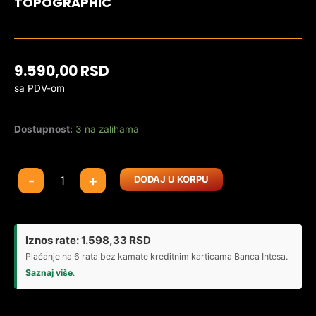
TOPOGRAPHIC
9.590,00
RSD
sa PDV-om
Dostupnost:
3 na zalihama
Gaming
-
+
DODAJ U KORPU
tastatura
MCHOSE
Jet
75
Iznos rate:
1.598,33
RSD
Hall
Plaćanje na 6 rata bez kamate kreditnim karticama Banca Intesa.
Effect
Saznaj više
.
Magnetic
Switch
white