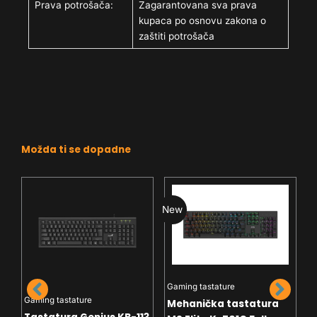
Prava potrošača:
Zagarantovana sva prava
kupaca po osnovu zakona o
zaštiti potrošača
Možda ti se dopadne
New
N
Gaming tastature
Gaming tastature
Mehanička tastatura