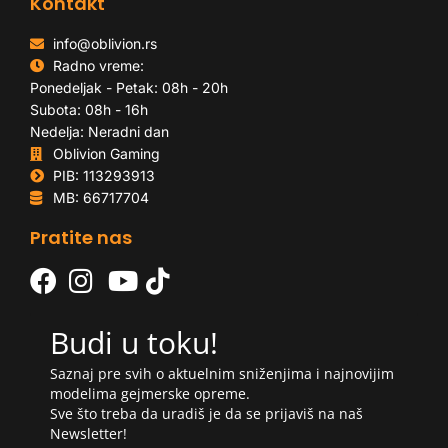
Kontakt
info@oblivion.rs
Radno vreme:
Ponedeljak - Petak: 08h - 20h
Subota: 08h - 16h
Nedelja: Neradni dan
Oblivion Gaming
PIB: 113293913
MB: 66717704
Pratite nas
Budi u toku!
Saznaj pre svih o aktuelnim sniženjima i najnovijim
modelima gejmerske opreme.
Sve što treba da uradiš je da se prijaviš na naš
Newsletter!