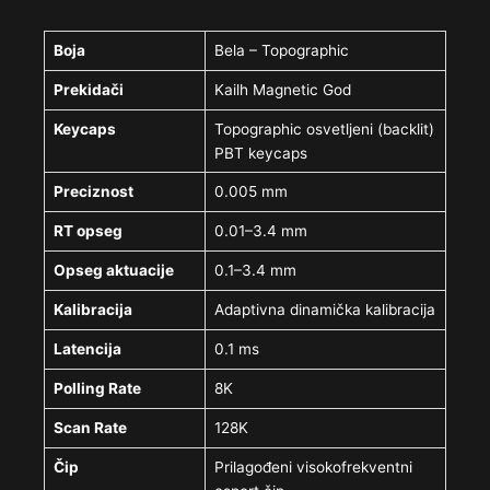
Boja
Bela – Topographic
Prekidači
Kailh Magnetic God
Keycaps
Topographic osvetljeni (backlit)
PBT keycaps
Preciznost
0.005 mm
RT opseg
0.01–3.4 mm
Opseg aktuacije
0.1–3.4 mm
Kalibracija
Adaptivna dinamička kalibracija
Latencija
0.1 ms
Polling Rate
8K
Scan Rate
128K
Čip
Prilagođeni visokofrekventni