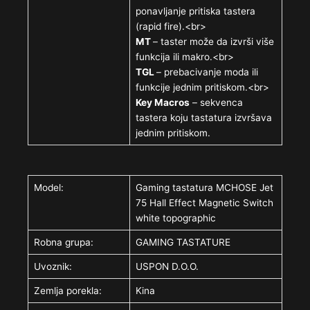
ponavljanje pritiska tastera
(rapid fire).<br>
MT
– taster može da izvrši više
funkcija ili makro.<br>
TGL
– prebacivanje moda ili
funkcije jednim pritiskom.<br>
Key Macros
– sekvenca
tastera koju tastatura izvršava
jednim pritiskom.
Model:
Gaming tastatura MCHOSE Jet
75 Hall Effect Magnetic Switch
white topographic
Robna grupa:
GAMING TASTATURE
Uvoznik:
USPON D.O.O.
Zemlja porekla:
Kina