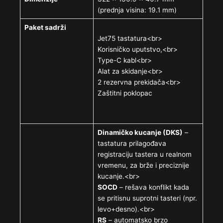
(prednja visina: 19.1 mm)
Paket sadrži
Jet75 tastatura<br>
Korisničko uputstvo,<br>
Type-C kabl<br>
Alat za skidanje<br>
2 rezervna prekidača<br>
Zaštitni poklopac
Dinamičko kucanje (DKS)
–
tastatura prilagođava
registraciju tastera u realnom
vremenu, za brže i preciznije
kucanje.<br>
SOCD
– rešava konflikt kada
se pritisnu suprotni tasteri (npr.
levo+desno).<br>
RS
– automatsko brzo