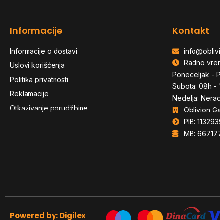
Informacije
Kontakt
Informacije o dostavi
info@oblivi
Radno vre
Uslovi korišćenja
Ponedeljak - P
Politika privatnosti
Subota: 08h - 
Reklamacije
Nedelja: Nera
Otkazivanje porudžbine
Oblivion G
PIB: 113293
MB: 66717
Powered by: Digilex