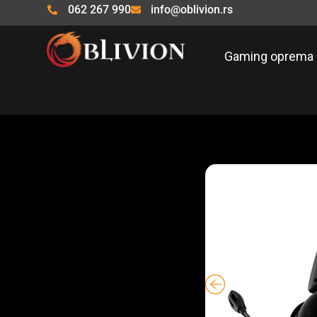
Pređi
062 267 990
info@oblivion.rs
na
sadržaj
Gaming oprema