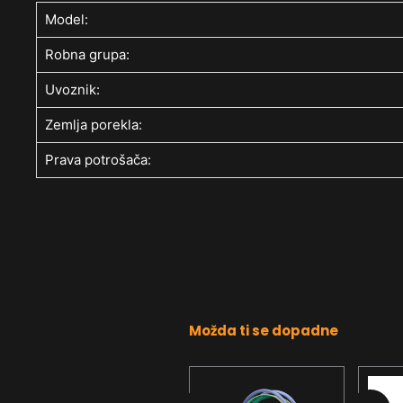
Model:
Robna grupa:
Uvoznik:
Zemlja porekla:
Prava potrošača:
Možda ti se dopadne