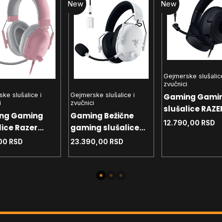
New
New
Gejmerske slušalice
zvučnici
ke slušalice i
Gejmerske slušalice i
Gaming Gami
i
zvučnici
slušalice RAZE
ng Gaming
Gaming Bežične
Kraken V4 X b
12.790,00
RSD
lice Razer
gaming slušalice
RZ-04-051801
Shark V2 X Pink
Razer Blackschark
,00
RSD
23.390,00
RSD
R3M1
4-03240800-
V3 RZ04-04530200-
Pink
R3M1 White