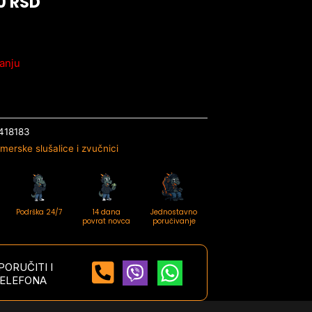
00
RSD
anju
418183
merske slušalice i zvučnici
Podrška 24/7
14 dana
Jednostavno
povrat novca
poručivanje
ORUČITI I
ELEFONA