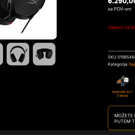
6.290,
sa PDV-om
Uskoro na st
SKU
0196548
Kategorija
Gej
Isporuka za 1-
3 dana
MOŽETE P
PUTEM T