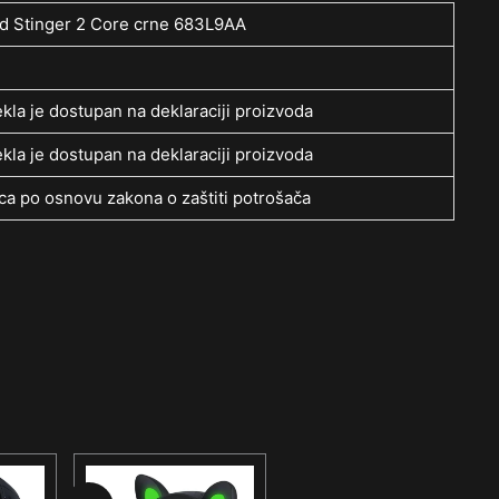
d Stinger 2 Core crne 683L9AA
kla je dostupan na deklaraciji proizvoda
kla je dostupan na deklaraciji proizvoda
a po osnovu zakona o zaštiti potrošača