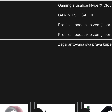
Gaming slušalice HyperX Clou
GAMING SLUŠALICE
Precizan podatak o zemlji pore
Precizan podatak o zemlji pore
Zagarantovana sva prava kupac