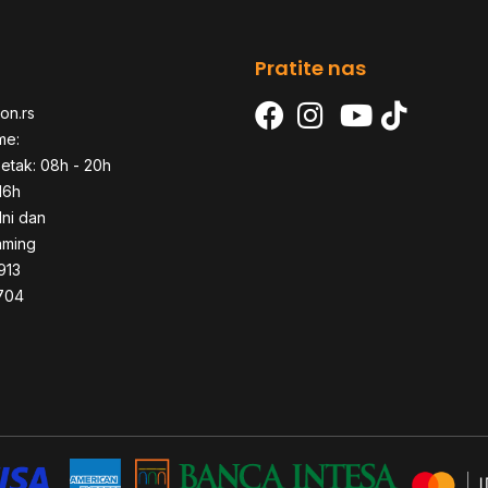
Pratite nas
on.rs
me:
etak: 08h - 20h
16h
dni dan
aming
913
704