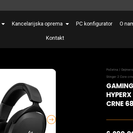
Kancelarijska oprema
PC konfigurator
O na
Kontakt
Početna
/
Gejmersk
Stinger 2 Core cr
GAMING
HYPERX
CRNE 6