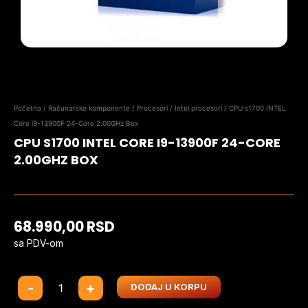
Početna
/
Računarske komponente
/
Procesori
/
Intel procesori
/ CPU s1700 INTEL
Core i9-13900F 24-Core 2.00GHz Box
CPU S1700 INTEL CORE I9-13900F 24-CORE
2.00GHZ BOX
68.990,00
RSD
sa PDV-om
CPU
-
+
DODAJ U KORPU
s1700