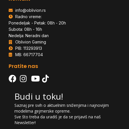
info@oblivion.rs
Radno vreme:
Ponedeljak - Petak: 08h - 20h
Subota: 08h - 16h
Nedelja: Neradni dan
Oblivion Gaming
PIB: 113293913
MB: 66717704
Pratite nas
Budi u toku!
Saznaj pre svih o aktuelnim sniženjima i najnovijim
modelima gejmerske opreme.
Sve što treba da uradiš je da se prijaviš na naš
Newsletter!