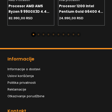
AMD Procesori
Intel procesori
H
Procesor AMD AM5
Procesor 1200 Intel
C
Ryzen 9 9900X3D 4.4
Pentium Gold G6400 4.0
T
GHz Tray
GHz Tray
White
82.990,00
RSD
24.990,00
RSD
4
-
Informacije
Informacije o dostavi
Uslovi korišćenja
Politika privatnosti
Reklamacije
Otkazivanje porudžbine
Kontakt