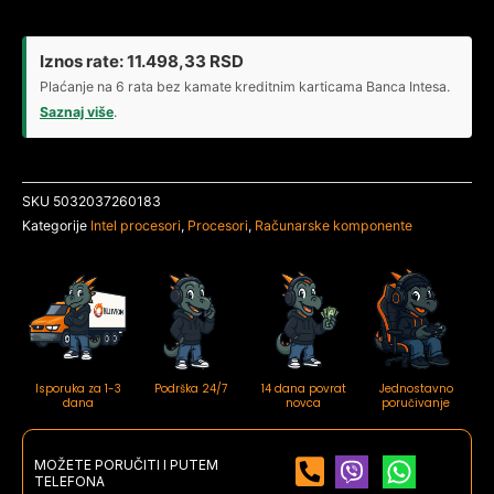
INTEL
Core
i9-
Iznos rate:
11.498,33
RSD
13900F
Plaćanje na 6 rata bez kamate kreditnim karticama Banca Intesa.
24-
Saznaj više
.
Core
2.00GHz
Box
SKU
5032037260183
količina
Kategorije
Intel procesori
,
Procesori
,
Računarske komponente
Isporuka za 1-3
Podrška 24/7
14 dana povrat
Jednostavno
dana
novca
poručivanje
MOŽETE PORUČITI I PUTEM
TELEFONA