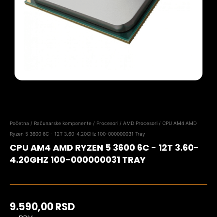
Početna
/
Računarske komponente
/
Procesori
/
AMD Procesori
/ CPU AM4 AMD
Ryzen 5 3600 6C - 12T 3.60-4.20GHz 100-000000031 Tray
CPU AM4 AMD RYZEN 5 3600 6C - 12T 3.60-
4.20GHZ 100-000000031 TRAY
9.590,00
RSD