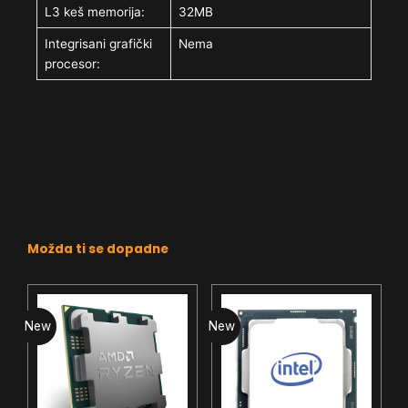
L3 keš memorija:
32MB
Integrisani grafički
Nema
procesor:
Možda ti se dopadne
New
New
N