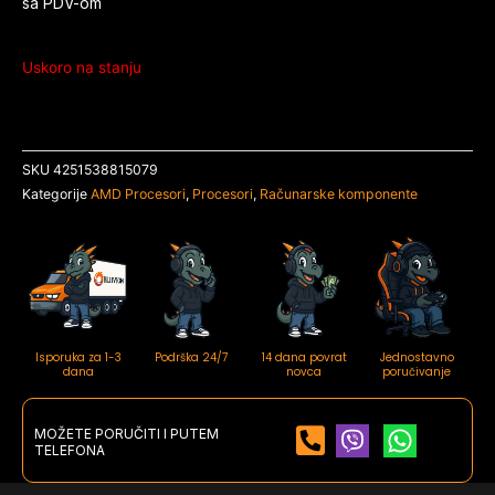
sa PDV-om
Uskoro na stanju
SKU
4251538815079
Kategorije
AMD Procesori
,
Procesori
,
Računarske komponente
Isporuka za 1-3
Podrška 24/7
14 dana povrat
Jednostavno
dana
novca
poručivanje
MOŽETE PORUČITI I PUTEM
TELEFONA