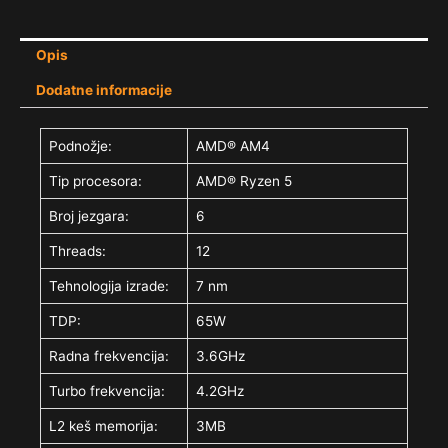
Opis
Dodatne informacije
Podnožje:
AMD® AM4
Tip procesora:
AMD® Ryzen 5
Broj jezgara:
6
Threads:
12
Tehnologija izrade:
7 nm
TDP:
65W
Radna frekvencija:
3.6GHz
Turbo frekvencija:
4.2GHz
L2 keš memorija:
3MB