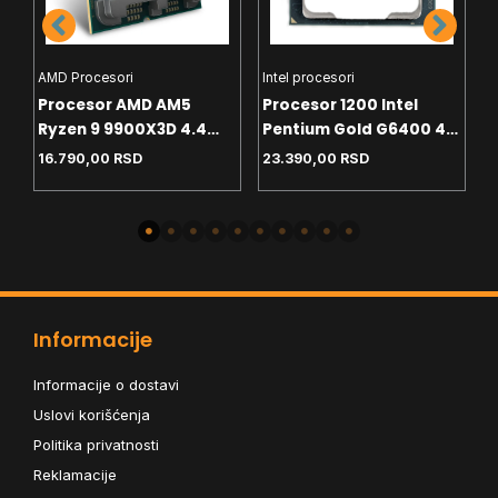
AMD Procesori
Intel procesori
H
Procesor AMD AM5
Procesor 1200 Intel
C
Ryzen 9 9900X3D 4.4
Pentium Gold G6400 4.0
T
GHz Tray
GHz Tray
White
16.790,00
RSD
23.390,00
RSD
4
-
Informacije
Informacije o dostavi
Uslovi korišćenja
Politika privatnosti
Reklamacije