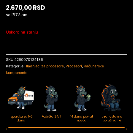
2.670,00
RSD
sa PDV-om
Uskoro na stanju
SKU
4260070124136
Kategorije
Hladnjaci za procesore
,
Procesori
,
Računarske
komponente
Isporuka za 1-3
Podrška 24/7
14 dana povrat
Jednostavno
dana
novca
poručivanje