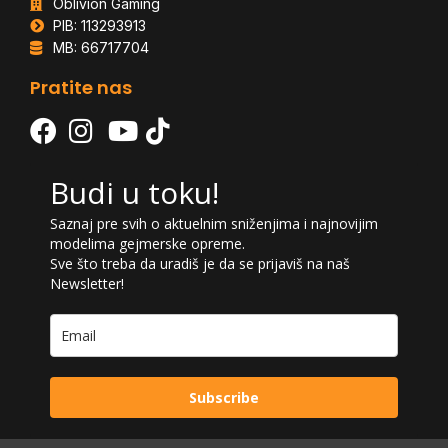
Oblivion Gaming
PIB: 113293913
MB: 66717704
Pratite nas
Budi u toku!
Saznaj pre svih o aktuelnim sniženjima i najnovijim
modelima gejmerske opreme.
Sve što treba da uradiš je da se prijaviš na naš
Newsletter!
Subscribe