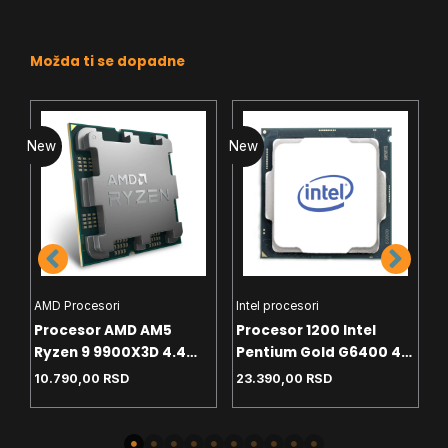
Možda ti se dopadne
New
New
N
AMD Procesori
Intel procesori
H
Procesor AMD AM5
Procesor 1200 Intel
C
Ryzen 9 9900X3D 4.4
Pentium Gold G6400 4.0
T
GHz Tray
GHz Tray
White
10.790,00
RSD
23.390,00
RSD
4
-