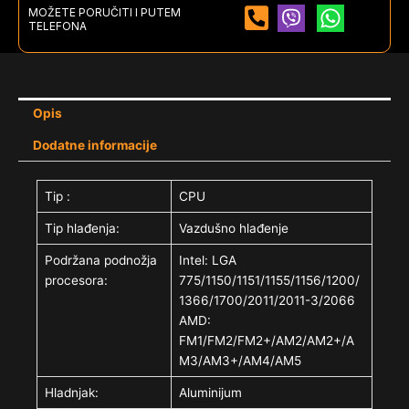
MOŽETE PORUČITI I PUTEM
TELEFONA
Opis
Dodatne informacije
Tip :
CPU
Tip hlađenja:
Vazdušno hlađenje
Podržana podnožja
Intel: LGA
procesora:
775/1150/1151/1155/1156/1200/
1366/1700/2011/2011-3/2066
AMD:
FM1/FM2/FM2+/AM2/AM2+/A
M3/AM3+/AM4/AM5
Hladnjak:
Aluminijum