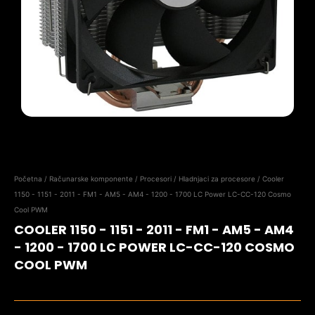
Početna
/
Računarske komponente
/
Procesori
/
Hladnjaci za procesore
/ Cooler
1150 - 1151 - 2011 - FM1 - AM5 - AM4 - 1200 - 1700 LC Power LC-CC-120 Cosmo
Cool PWM
COOLER 1150 - 1151 - 2011 - FM1 - AM5 - AM4
- 1200 - 1700 LC POWER LC-CC-120 COSMO
COOL PWM